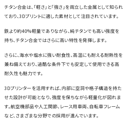
半導体関連機器
JEOL STATION
チタン合金は、「軽さ」と「強さ」を両立した金属として知られ
電子ビーム描画装置 (可変・スポット)
ており、3Dプリントに適した素材として注目されています。
ライフサイエンス解析装置
鉄より約40%軽量でありながら、純チタンでも高い強度を
クライオ電子顕微鏡
持ち、チタン合金ではさらに高い特性を発揮します。
透過電子顕微鏡 (TEM)
さらに、海水や塩水に強い耐食性、高温にも耐える耐熱性を
走査電子顕微鏡 (SEM)
兼ね備えており、過酷な条件下でも安定して使用できる高
集束イオンビーム加工観察装置 (FIB-SEM)
耐久性も魅力です。
核磁気共鳴装置 (NMR)
MALDI-TOFMS
3Dプリンターを活用すれば、内部に空洞や格子構造を持た
せた設計が可能となり、強度を保ちながら軽量化が図れま
GC-TOFMS
す。航空機部品や人工関節、レース用車両、自転車フレーム
MicroED 専用装置
など、さまざまな分野での採用が進んでいます。
産業機器