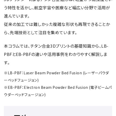
資源・エネルギー
保守契約
会社情報
断面試料作製装置 (CP)
う特性を活かし、航空宇宙や医療など幅広い分野で活用が
IR情報
最新のイベント・展示会
鉄鋼
ブリッジングサービス
進んでいます。
集束イオンビーム加工観察装置 (FIB)
会社概要
ウェビナーアーカイブ
化学
サブスクリプション
従来の加工では難しかった複雑な形状も再現できることか
電子プローブマイクロアナライザー (EPMA)
サステナビリティ
ご挨拶
ガラス・セラミック
リース
ら、先端技術として注目を集めています。
オージェマイクロプローブ (Auger)
経営理念
サステナビリティ
生物学
シェアリング
採用情報
光電子分光装置 (XPS、ESCA)
事業紹介
本コラムでは、チタン合金3Dプリントの基礎知識から、LB-
食品・植物
リユース
グローバル & ニッチ
蛍光X線分析装置 (XRF)
PBFとEB-PBFの違いや活用事例をわかりやすく解説しま
グローバルネットワーク
採用情報
防衛・航空宇宙
お薦め消耗品
トップコミットメント
その他装置
す。
YOKOGUSHI 2.0
ニュース
ライフサイエンス
数字で見る日本電子
サステナビリティへの考え方
クローズアップJEOL
※LB-PBF：Laser Beam Powder Bed Fusion (レーザーパウダ
磁気共鳴装置 総合
安全データシート(SDS)
電池
日本電子について
環境
JEOLメールマガジン登録
ーベッドフュージョン)
理科教育支援
核磁気共鳴装置 (NMR)
自動車
VOICE
※EB-PBF：Electron Beam Powder Bed Fusion (電子ビームパ
社会
お問い合わせのご案内
NMRプローブ
ウダーベッドフュージョン)
非鉄・金属
PROFESSIONAL INTERVIEW
ガバナンス
会員制サービス
(JEOL Solutions / パーツ販売ECサイト)
超伝導マグネット (SCM)
国内拠点
プラスチック・高分子
福利厚生
サイトマップ
NMR周辺機器
国内関係会社
サポートプラン
(パーコール・オーバーホール)
臨床・病理
統合報告書