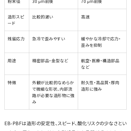
粉末径
30 μm前後
70 μm前後
造形スピ
比較的遅い
高速
ード
残留応力
急冷で歪みやすい
緩やかな冷却で応力・
歪みを抑制
用途
精密部品・金型など
航空・医療・構造部品
など
特徴
外観が比較的なめらか
耐久性・高品質・厚肉
で微細な形状、内部流
造形に強み
路が必要な造形物に強
み
EB-PBFは造形の安定性、スピード、酸化リスクの少なさとい