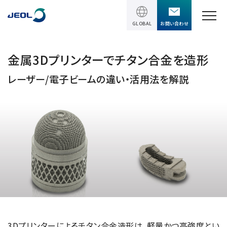
GLOBAL
お問い合わせ
TOPページ
金属3Dプリンターでチタン合金を造形
レーザー/電子ビームの違い・活用法を解説
製品情報
製品情報
サービス＆サポート
理科学機器
サービス＆サポート
ソリューション
電子顕微鏡 総合
装置利用サポート
透過電子顕微鏡 (TEM)
ソリューション
イベント・セミナー
講習
TEM周辺機器
半導体
受託分析
イベント・セミナー
走査電子顕微鏡 (SEM)
会社情報
電機・電子部品
設置環境対策
SEM周辺機器
3Dプリンターによるチタン合金造形は、軽量かつ高強度とい
最新のセミナー / ウェビナー