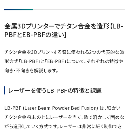
電子ビーム金属3Dプリンター (AM)
成膜関連機器 (電子銃・プラズマ源・他)
材料生成機器 (ナノ粒子合成／ナノ粒子表面改質・電子ビー
金属3Dプリンターでチタン合金を造形【LB-
ム溶解)
PBFとEB-PBFの違い】
お客様紹介 / 開発秘話
チタン合金を3Dプリントする際に使われる2つの代表的な造
導入事例
形方式「LB-PBF」と「EB-PBF」について、それぞれの特徴や
Interview
向き・不向きを解説します。
開発秘話
レーザーを使うLB-PBFの特徴と課題
カタログダウンロード
LB-PBF (Laser Beam Powder Bed Fusion) は、細かい
お客様紹介 / 開発秘話
チタン合金粉末の上にレーザーを当て、熱で溶かして固めな
がら造形していく方式です。レーザーは非常に細く制御でき
JEOL 装置入門