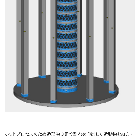
ホットプロセスのため造形物の歪や割れを抑制して造形物を縦方向