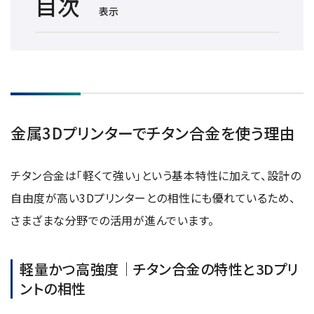
目次
NMRソフトウェア
表示
海外関係会社
製品を安全にお使いいただくために
医薬・創薬
新卒採用
健康経営
電子スピン共鳴装置 (ESR)
沿革
災害時の対応マニュアル
環境
インターンシップ
公的研究費の運営・管理責任体制
コーポレートシンボル
ESR周辺機器
サービス＆サポートエリア
キャリア採用
その他
定量NMR (qNMR)
アップグレード
派遣登録
アプリケーションノート
質量分析計 総合
金属3Dプリンターでチタン合金を使う理由
GC-MS
微細な世界（電子顕微鏡画像集）
MALDI-TOFMS
チタン合金は「軽くて強い」という基本特性に加えて、設計の
LC-MS (DART-MS)
自由度が高い3Dプリンターとの相性にも優れているため、
コラム
マルチイオン化-未知物質解析システム JMS-T2000GC
さまざまな分野での活用が進んでいます。
MultiAnalyzer
GC-MS用前処理装置
軽量かつ高強度｜チタン合金の特性と3Dプリ
日本電子ニュース｜技術情報誌
MSソフトウェア
ントの相性