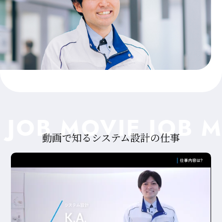
JOB MOVIE JOB M
動画で知るシステム設計の仕事