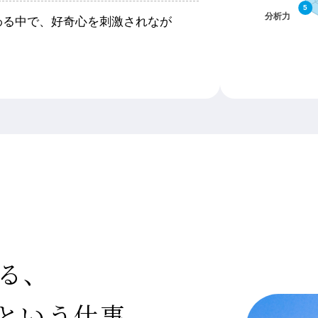
わる中で、好奇心を刺激されなが
る、
という仕事。