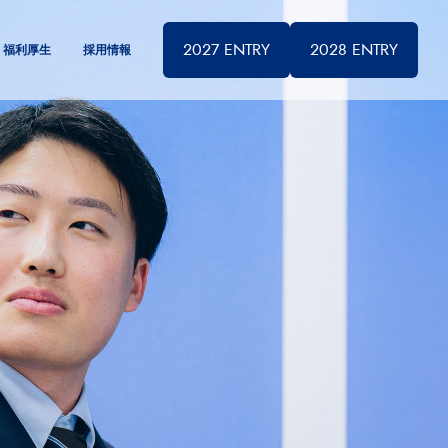
2027 ENTRY
2028 ENTRY
福利厚生
採用情報
ャリア採用
製品紹介
リケジョ座談会
社内制度
日本電子についてトップ
VOICEトップ
福利厚生トップ