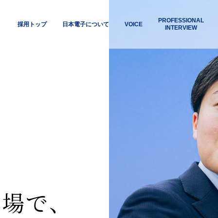
PROFESSIONAL
採用トップ
日本電子について
VOICE
INTERVIEW
採用
ワーク・ライフ・バラン
研修制度
会社情報
インターンシップ
数字で見る日本電子
女性の働き方について
各種施設
キ
スに関する制度
現場で、