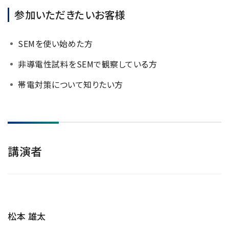
NMRソフトウェア
海外関係会社
製品を安全にお使いいただくために
参加いただきたいお客様
医薬・創薬
新卒採用
健康経営
電子スピン共鳴装置 (ESR)
沿革
災害時の対応マニュアル
環境
インターンシップ
公的研究費の運営・管理責任体制
SEMを使い始めた方
コーポレートシンボル
ESR周辺機器
サービス＆サポートエリア
キャリア採用
その他
定量NMR (qNMR)
アップグレード
非導電性試料をSEMで観察している方
派遣登録
アプリケーションノート
帯電対策について知りたい方
質量分析計 総合
GC-MS
微細な世界（電子顕微鏡画像集）
MALDI-TOFMS
LC-MS (DART-MS)
講演者
コラム
マルチイオン化-未知物質解析システム JMS-T2000GC
MultiAnalyzer
GC-MS用前処理装置
日本電子ニュース｜技術情報誌
MSソフトウェア
松本 雄太