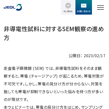
GLOBAL
お問い合わせ
TOPページ
非導電性試料に対するSEM観察の進め
方
製品情報
製品情報
サービス＆サポート
公開日： 2023/02/17
理科学機器
サービス＆サポート
走査電子顕微鏡 (SEM) では、非導電性試料をそのまま観
ソリューション
電子顕微鏡 総合
察すると、帯電 (チャージアップ) が起こるため、帯電対策が
装置利用サポート
透過電子顕微鏡 (TEM)
ソリューション
不可欠です。しかし、帯電の見分け方が分からない、対策を
イベント・セミナー
講習
TEM周辺機器
施しても帯電が抑制できないといった悩みを持つ方が多い
半導体
受託分析
イベント・セミナー
走査電子顕微鏡 (SEM)
のが現状です。
会社情報
電機・電子部品
設置環境対策
本ウェビナーでは、帯電の見分け方をはじめ、サンプリング
SEM周辺機器
最新のセミナー / ウェビナー