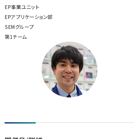
半導体関連機器
JEOL STATION
EP事業ユニット
電子ビーム描画装置 (可変・スポット)
EPアプリケーション部
SEMグループ
ライフサイエンス解析装置
第1チーム
クライオ電子顕微鏡
透過電子顕微鏡 (TEM)
走査電子顕微鏡 (SEM)
集束イオンビーム加工観察装置 (FIB-SEM)
核磁気共鳴装置 (NMR)
MALDI-TOFMS
GC-TOFMS
MicroED 専用装置
産業機器