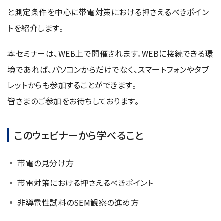
資源・エネルギー
保守契約
会社情報
と測定条件を中心に帯電対策における押さえるべきポイン
断面試料作製装置 (CP)
IR情報
最新のイベント・展示会
鉄鋼
ブリッジングサービス
トを紹介します。
集束イオンビーム加工観察装置 (FIB)
会社概要
ウェビナーアーカイブ
化学
サブスクリプション
電子プローブマイクロアナライザー (EPMA)
サステナビリティ
ご挨拶
本セミナーは、WEB上で開催されます。WEBに接続できる環
ガラス・セラミック
リース
オージェマイクロプローブ (Auger)
経営理念
境であれば、パソコンからだけでなく、スマートフォンやタブ
サステナビリティ
生物学
シェアリング
採用情報
光電子分光装置 (XPS、ESCA)
レットからも参加することができます。
事業紹介
食品・植物
リユース
グローバル & ニッチ
蛍光X線分析装置 (XRF)
皆さまのご参加をお待ちしております。
グローバルネットワーク
採用情報
防衛・航空宇宙
お薦め消耗品
トップコミットメント
その他装置
YOKOGUSHI 2.0
ニュース
ライフサイエンス
数字で見る日本電子
サステナビリティへの考え方
このウェビナーから学べること
クローズアップJEOL
磁気共鳴装置 総合
安全データシート(SDS)
電池
日本電子について
環境
JEOLメールマガジン登録
理科教育支援
核磁気共鳴装置 (NMR)
帯電の見分け方
自動車
VOICE
社会
お問い合わせのご案内
NMRプローブ
非鉄・金属
PROFESSIONAL INTERVIEW
帯電対策における押さえるべきポイント
ガバナンス
会員制サービス
(JEOL Solutions / パーツ販売ECサイト)
超伝導マグネット (SCM)
国内拠点
プラスチック・高分子
福利厚生
サイトマップ
非導電性試料のSEM観察の進め方
NMR周辺機器
国内関係会社
サポートプラン
(パーコール・オーバーホール)
臨床・病理
統合報告書