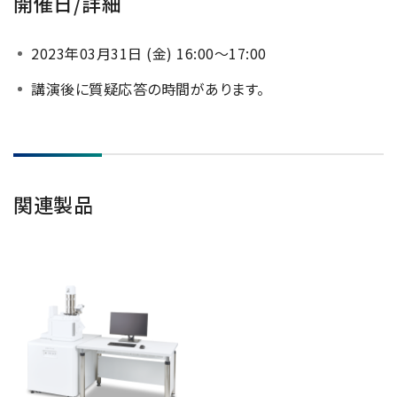
開催日/詳細
電子ビーム金属3Dプリンター (AM)
成膜関連機器 (電子銃・プラズマ源・他)
2023年03月31日 (金) 16:00～17:00
材料生成機器 (ナノ粒子合成／ナノ粒子表面改質・電子ビー
講演後に質疑応答の時間があります。
ム溶解)
お客様紹介 / 開発秘話
導入事例
関連製品
Interview
開発秘話
カタログダウンロード
お客様紹介 / 開発秘話
JEOL 装置入門