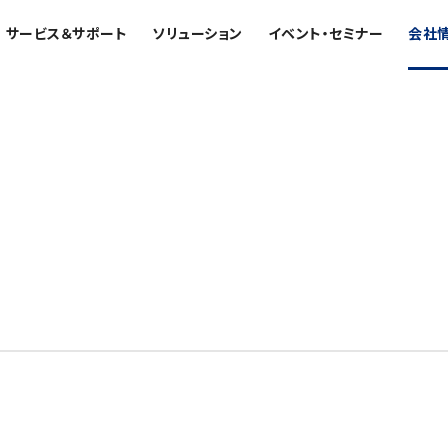
サービス＆サポート
ソリューション
イベント・セミナー
会社
エンス解析装置
産業機器
お客様紹介 / 開発秘話
電機・電子部品
講習
最新のイベント・展示会
トップコミットメント
日本電子について
電池
資源・エネルギー
受託分析
ウェビナーアーカイブ
サステナビリティへの考え方
VOICE
自動車
鉄鋼
設置環境対策
環境
PROFESSIONAL INTERVIEW
非鉄・金属
共鳴装置 総合
質量分析計 総合
事業紹
経営理念
化学
保守契約
社会
福利厚生
プラスチック・高分子
磁気共鳴装置 (NMR)
GC-MS
MRプローブ
MALDI-TOFMS
ガラス・セラミック
ブリッジングサービス
ガバナンス
臨床・病理
伝導マグネット (SCM)
LC-MS (DART-MS)
生物学
サブスクリプション
医薬・創薬
マルチイオン化-未知物質解析シス
MR周辺機器