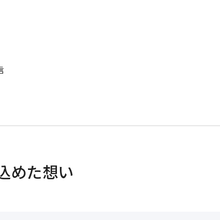
信
込めた想い