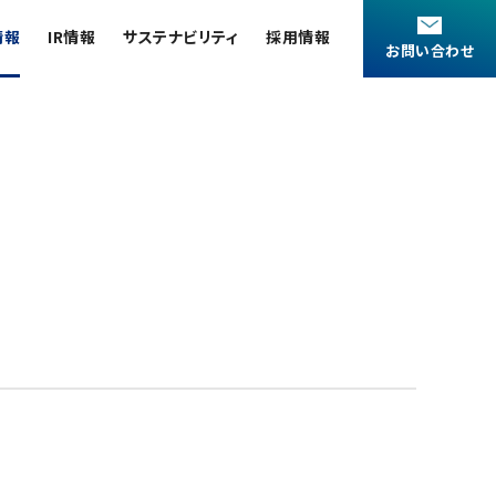
情報
IR情報
サステナビリティ
採用情報
お問い合わせ
統合報告書
新卒採用
国内拠点
アプリケーションノート
安全データシート(SDS)
カタログダウンロード
健康経営
インターンシップ
国内関係会社
会員制サービス
公的研究費の運営・管理責任体制
キャリア採用
海外関係会社
お客様紹介 / 開発秘話
微細な世界（電子顕微鏡画像集）
(JEOL Solutions / パーツ販売ECサイト)
派遣登録
沿革
サポートプラン
コーポレートシンボル
JEOL 装置入門
(パーコール・オーバーホール)
コラム
介
製品を安全にお使いいただくために
用語集
災害時の対応マニュアル
日本電子ニュース｜技術情報誌
サービス＆サポートエリア
お薦め消耗品