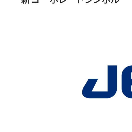
断面試料作製装置 (CP)
N
ライフサイエンス
集束イオンビーム加工観察装置 (FIB)
電
グローバルネットワーク
YOKOGUSHI
電子プローブマイクロアナライザー (EPMA)
E
オージェマイクロプローブ (Auger)
定
光電子分光装置 (XPS、ESCA)
蛍光X線分析装置 (XRF)
その他装置