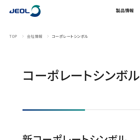
製品情報
TOP
会社情報
コーポレートシンボル
製品情報
サービス＆サポート
ソリューション
イベント・セミナー
会社情報
サステナビリティ
採用情報
理科学機器
半導体関連機器
ライフサイ
コーポレートシンボル
理科学機器
電子顕微鏡 総合
磁気
半導体
会社概要
ご挨拶
透過電子顕微鏡 (TEM)
核
TEM周辺機器
N
最新のセミナー/ウェビナー
数字で見る日本電子
グローバル & ニッチ
装置利用サポート
走査電子顕微鏡 (SEM)
超
新コーポレートシンボル
SEM周辺機器
N