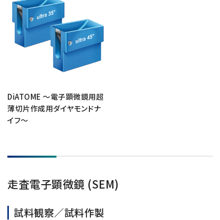
NMRソフトウェア
海外関係会社
製品を安全にお使いいただくために
医薬・創薬
新卒採用
健康経営
電子スピン共鳴装置 (ESR)
沿革
災害時の対応マニュアル
環境
インターンシップ
公的研究費の運営・管理責任体制
コーポレートシンボル
ESR周辺機器
サービス＆サポートエリア
キャリア採用
その他
定量NMR (qNMR)
アップグレード
派遣登録
アプリケーションノート
質量分析計 総合
DiATOME ～電子顕微鏡用超
GC-MS
薄切片作成用ダイヤモンドナ
微細な世界（電子顕微鏡画像集）
MALDI-TOFMS
イフ～
LC-MS (DART-MS)
コラム
マルチイオン化-未知物質解析システム JMS-T2000GC
MultiAnalyzer
GC-MS用前処理装置
走査電子顕微鏡 (SEM)
日本電子ニュース｜技術情報誌
MSソフトウェア
試料観察／試料作製