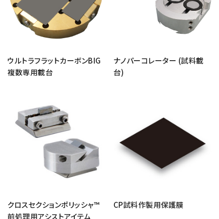
電子ビーム金属3Dプリンター (AM)
成膜関連機器 (電子銃・プラズマ源・他)
材料生成機器 (ナノ粒子合成／ナノ粒子表面改質・電子ビー
ム溶解)
ウルトラフラットカーボンBIG
ナノパーコレーター (試料載
複数専用載台
台)
お客様紹介 / 開発秘話
導入事例
Interview
開発秘話
カタログダウンロード
お客様紹介 / 開発秘話
クロスセクションポリッシャ™
CP試料作製用保護膜
前処理用アシストアイテム
JEOL 装置入門