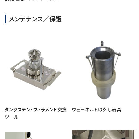
メンテナンス／保護
用語集
お薦め消耗品
生産終了製品
タングステン・フィラメント交換
ウェーネルト取外し治具
ツール