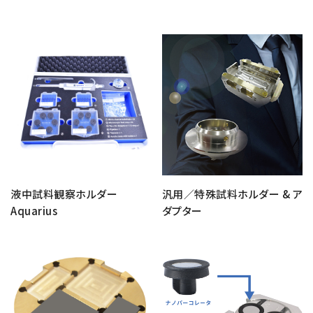
半導体関連機器
JEOL STATION
電子ビーム描画装置 (可変・スポット)
ライフサイエンス解析装置
クライオ電子顕微鏡
透過電子顕微鏡 (TEM)
走査電子顕微鏡 (SEM)
集束イオンビーム加工観察装置 (FIB-SEM)
核磁気共鳴装置 (NMR)
液中試料観察ホルダー
汎用／特殊試料ホルダー & ア
Aquarius
ダプター
MALDI-TOFMS
GC-TOFMS
MicroED 専用装置
産業機器