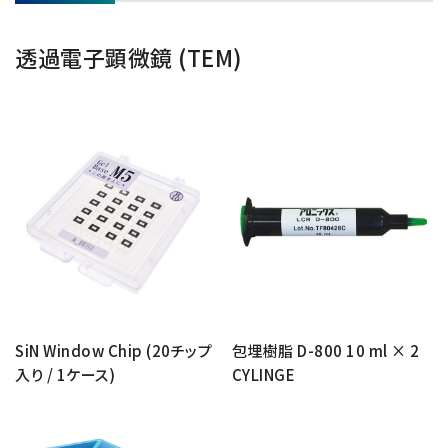
資源・エネルギー
保守契約
会社情報
断面試料作製装置 (CP)
IR情報
最新のイベント・展示会
鉄鋼
ブリッジングサービス
透過電子顕微鏡 (TEM)
集束イオンビーム加工観察装置 (FIB)
会社概要
ウェビナーアーカイブ
化学
サブスクリプション
電子プローブマイクロアナライザー (EPMA)
サステナビリティ
ご挨拶
ガラス・セラミック
リース
オージェマイクロプローブ (Auger)
経営理念
サステナビリティ
生物学
シェアリング
採用情報
光電子分光装置 (XPS、ESCA)
事業紹介
食品・植物
リユース
グローバル & ニッチ
蛍光X線分析装置 (XRF)
グローバルネットワーク
採用情報
防衛・航空宇宙
お薦め消耗品
トップコミットメント
その他装置
YOKOGUSHI 2.0
ニュース
ライフサイエンス
数字で見る日本電子
サステナビリティへの考え方
クローズアップJEOL
磁気共鳴装置 総合
安全データシート(SDS)
電池
日本電子について
環境
JEOLメールマガジン登録
理科教育支援
核磁気共鳴装置 (NMR)
自動車
VOICE
社会
SiN Window Chip (20チップ
包埋樹脂 D-800 10 ml × 2
お問い合わせのご案内
NMRプローブ
非鉄・金属
PROFESSIONAL INTERVIEW
ガバナンス
入り / 1ケース)
CYLINGE
会員制サービス
(JEOL Solutions / パーツ販売ECサイト)
超伝導マグネット (SCM)
国内拠点
プラスチック・高分子
福利厚生
サイトマップ
NMR周辺機器
国内関係会社
サポートプラン
(パーコール・オーバーホール)
臨床・病理
統合報告書