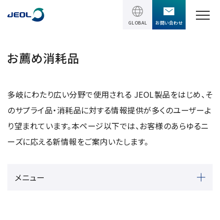
GLOBAL
お問い合わせ
TOPページ
お薦め消耗品
製品情報
多岐にわたり広い分野で使用される JEOL製品をはじめ、そ
製品情報
サービス＆サポート
のサプライ品・消耗品に対する情報提供が多くのユーザーよ
理科学機器
り望まれています。本ページ以下では、お客様のあらゆるニ
サービス＆サポート
ソリューション
ーズに応える新情報をご案内いたします。
電子顕微鏡 総合
装置利用サポート
透過電子顕微鏡 (TEM)
ソリューション
イベント・セミナー
講習
メニュー
TEM周辺機器
半導体
受託分析
イベント・セミナー
走査電子顕微鏡 (SEM)
会社情報
電機・電子部品
設置環境対策
SEM周辺機器
最新のセミナー / ウェビナー