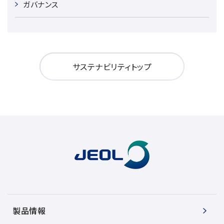
ガバナンス
電子ビーム金属3Dプリンター (AM)
成膜関連機器 (電子銃・プラズマ源・他)
材料生成機器 (ナノ粒子合成／ナノ粒子表面改質・電子ビー
ム溶解)
サステナビリティトップ
お客様紹介 / 開発秘話
導入事例
Interview
開発秘話
カタログダウンロード
お客様紹介 / 開発秘話
製品情報
JEOL 装置入門