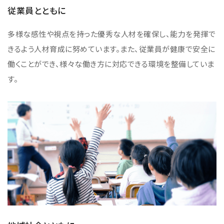
資源・エネルギー
保守契約
会社情報
従業員とともに
断面試料作製装置 (CP)
IR情報
最新のイベント・展示会
鉄鋼
ブリッジングサービス
集束イオンビーム加工観察装置 (FIB)
会社概要
多様な感性や視点を持った優秀な人材を確保し、能力を発揮で
ウェビナーアーカイブ
化学
サブスクリプション
電子プローブマイクロアナライザー (EPMA)
きるよう人材育成に努めています。また、従業員が健康で安全に
サステナビリティ
ご挨拶
ガラス・セラミック
リース
働くことができ、様々な働き方に対応できる環境を整備していま
オージェマイクロプローブ (Auger)
経営理念
サステナビリティ
生物学
シェアリング
す。
採用情報
光電子分光装置 (XPS、ESCA)
事業紹介
食品・植物
リユース
グローバル & ニッチ
蛍光X線分析装置 (XRF)
グローバルネットワーク
採用情報
防衛・航空宇宙
お薦め消耗品
トップコミットメント
その他装置
YOKOGUSHI 2.0
ニュース
ライフサイエンス
数字で見る日本電子
サステナビリティへの考え方
クローズアップJEOL
磁気共鳴装置 総合
安全データシート(SDS)
電池
日本電子について
環境
JEOLメールマガジン登録
理科教育支援
核磁気共鳴装置 (NMR)
自動車
VOICE
社会
お問い合わせのご案内
NMRプローブ
非鉄・金属
PROFESSIONAL INTERVIEW
ガバナンス
会員制サービス
(JEOL Solutions / パーツ販売ECサイト)
超伝導マグネット (SCM)
国内拠点
プラスチック・高分子
福利厚生
サイトマップ
NMR周辺機器
国内関係会社
サポートプラン
(パーコール・オーバーホール)
臨床・病理
統合報告書