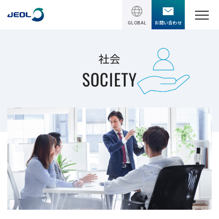
GLOBAL
お問い合わせ
TOPページ
社会
SOCIETY
製品情報
製品情報
サービス＆サポート
理科学機器
サービス＆サポート
ソリューション
電子顕微鏡 総合
装置利用サポート
透過電子顕微鏡 (TEM)
ソリューション
イベント・セミナー
講習
TEM周辺機器
半導体
受託分析
イベント・セミナー
走査電子顕微鏡 (SEM)
会社情報
電機・電子部品
設置環境対策
SEM周辺機器
最新のセミナー / ウェビナー