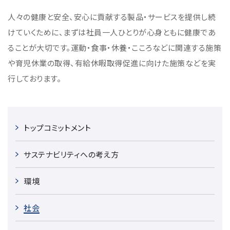
半導体関連機器
JEOL STATION
人々の健康と安全、安心に貢献する製品・サービスを提供し続
電子ビーム描画装置 (可変・スポット)
けていくために、まずは社員一人ひとりが心身ともに健康であ
ることが大切です。運動・食事・休養・こころなどに関連する施策
ライフサイエンス解析装置
や育児休業の取得、有給休暇取得促進に向けた施策などを実
クライオ電子顕微鏡
行しております。
透過電子顕微鏡 (TEM)
走査電子顕微鏡 (SEM)
集束イオンビーム加工観察装置 (FIB-SEM)
トップコミットメント
核磁気共鳴装置 (NMR)
サステナビリティへの考え方
MALDI-TOFMS
GC-TOFMS
環境
MicroED 専用装置
社会
産業機器