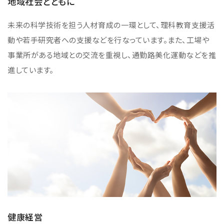
地域社会とともに
NMRソフトウェア
海外関係会社
製品を安全にお使いいただくために
医薬・創薬
新卒採用
健康経営
電子スピン共鳴装置 (ESR)
未来の科学技術を担う人材育成の一環として、理科教育支援活
沿革
災害時の対応マニュアル
環境
インターンシップ
公的研究費の運営・管理責任体制
動や若手研究者への支援などを行なっています。また、工場や
コーポレートシンボル
ESR周辺機器
サービス＆サポートエリア
キャリア採用
その他
事業所がある地域との交流を重視し、通勤路美化運動などを推
定量NMR (qNMR)
アップグレード
派遣登録
進しています。
アプリケーションノート
質量分析計 総合
GC-MS
微細な世界（電子顕微鏡画像集）
MALDI-TOFMS
LC-MS (DART-MS)
コラム
マルチイオン化-未知物質解析システム JMS-T2000GC
MultiAnalyzer
GC-MS用前処理装置
日本電子ニュース｜技術情報誌
MSソフトウェア
健康経営