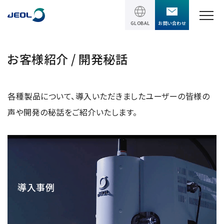
GLOBAL
お問い合わせ
TOPページ
お客様紹介 / 開発秘話
製品情報
各種製品について、導入いただきましたユーザーの皆様の
製品情報
サービス＆サポート
声や開発の秘話をご紹介いたします。
理科学機器
サービス＆サポート
ソリューション
電子顕微鏡 総合
装置利用サポート
透過電子顕微鏡 (TEM)
ソリューション
イベント・セミナー
講習
TEM周辺機器
導入事例
半導体
受託分析
イベント・セミナー
走査電子顕微鏡 (SEM)
会社情報
電機・電子部品
設置環境対策
SEM周辺機器
最新のセミナー / ウェビナー