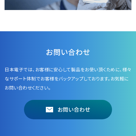
NMRソフトウェア
海外関係会社
製品を安全にお使いいただくために
医薬・創薬
新卒採用
健康経営
電子スピン共鳴装置 (ESR)
沿革
災害時の対応マニュアル
環境
インターンシップ
公的研究費の運営・管理責任体制
コーポレートシンボル
ESR周辺機器
サービス＆サポートエリア
キャリア採用
その他
定量NMR (qNMR)
アップグレード
派遣登録
アプリケーションノート
お問い合わせ
質量分析計 総合
GC-MS
日本電子では、お客様に安心して製品をお使い頂くために、
様々
微細な世界（電子顕微鏡画像集）
MALDI-TOFMS
なサポート体制でお客様をバックアップしております。お気軽に
LC-MS (DART-MS)
お問い合わせください。
コラム
マルチイオン化-未知物質解析システム JMS-T2000GC
MultiAnalyzer
お問い合わせ
GC-MS用前処理装置
日本電子ニュース｜技術情報誌
MSソフトウェア