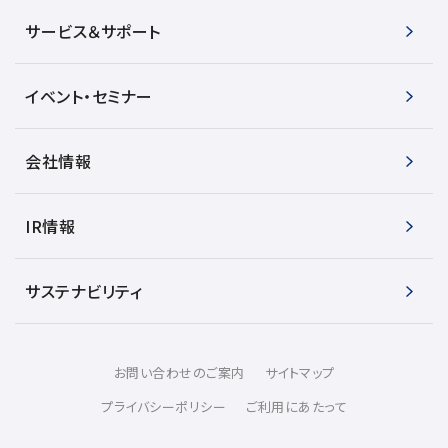
電子ビーム金属3Dプリンター (AM)
サービス＆サポート
成膜関連機器 (電子銃・プラズマ源・他)
材料生成機器 (ナノ粒子合成／ナノ粒子表面改質・電子ビー
イベント・セミナー
ム溶解)
お客様紹介 / 開発秘話
会社情報
導入事例
IR情報
Interview
開発秘話
サステナビリティ
カタログダウンロード
お問い合わせのご案内
サイトマップ
お客様紹介 / 開発秘話
プライバシーポリシー
ご利用にあたって
JEOL 装置入門