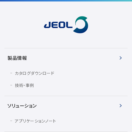
半導体関連機器
JEOL STATION
電子ビーム描画装置 (可変・スポット)
ライフサイエンス解析装置
クライオ電子顕微鏡
透過電子顕微鏡 (TEM)
製品情報
走査電子顕微鏡 (SEM)
集束イオンビーム加工観察装置 (FIB-SEM)
カタログダウンロード
核磁気共鳴装置 (NMR)
技術・事例
MALDI-TOFMS
GC-TOFMS
ソリューション
MicroED 専用装置
アプリケーションノート
産業機器