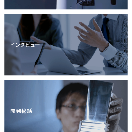
資源・エネルギー
保守契約
会社情報
断面試料作製装置 (CP)
IR情報
最新のイベント・展示会
鉄鋼
ブリッジングサービス
集束イオンビーム加工観察装置 (FIB)
会社概要
ウェビナーアーカイブ
化学
サブスクリプション
電子プローブマイクロアナライザー (EPMA)
サステナビリティ
ご挨拶
ガラス・セラミック
リース
オージェマイクロプローブ (Auger)
経営理念
サステナビリティ
インタビュー
生物学
シェアリング
採用情報
光電子分光装置 (XPS、ESCA)
事業紹介
食品・植物
リユース
グローバル & ニッチ
蛍光X線分析装置 (XRF)
グローバルネットワーク
採用情報
防衛・航空宇宙
お薦め消耗品
トップコミットメント
その他装置
YOKOGUSHI 2.0
ニュース
ライフサイエンス
数字で見る日本電子
サステナビリティへの考え方
クローズアップJEOL
磁気共鳴装置 総合
安全データシート(SDS)
電池
日本電子について
環境
JEOLメールマガジン登録
理科教育支援
核磁気共鳴装置 (NMR)
自動車
VOICE
社会
お問い合わせのご案内
NMRプローブ
非鉄・金属
PROFESSIONAL INTERVIEW
開発秘話
ガバナンス
会員制サービス
(JEOL Solutions / パーツ販売ECサイト)
超伝導マグネット (SCM)
国内拠点
プラスチック・高分子
福利厚生
サイトマップ
NMR周辺機器
国内関係会社
サポートプラン
(パーコール・オーバーホール)
臨床・病理
統合報告書