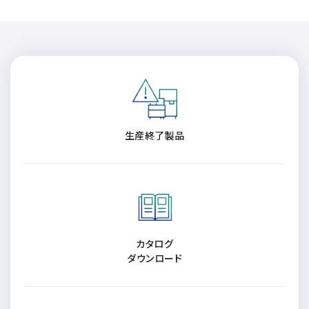
半導体関連機器
JEOL STATION
電子ビーム描画装置 (可変・スポット)
ライフサイエンス解析装置
クライオ電子顕微鏡
透過電子顕微鏡 (TEM)
生産終了製品
走査電子顕微鏡 (SEM)
集束イオンビーム加工観察装置 (FIB-SEM)
核磁気共鳴装置 (NMR)
MALDI-TOFMS
GC-TOFMS
カタログ
MicroED 専用装置
ダウンロード
産業機器