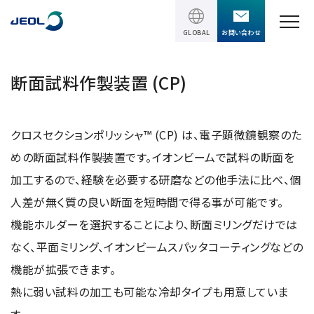
GLOBAL
お問い合わせ
TOPページ
断面試料作製装置 (CP)
製品情報
クロスセクションポリッシャ™ (CP) は、電子顕微鏡観察のた
製品情報
サービス＆サポート
めの断面試料作製装置です。イオンビームで試料の断面を
理科学機器
加工するので、経験を必要する研磨などの他手法に比べ、個
サービス＆サポート
ソリューション
人差が無く質の良い断面を短時間で得る事が可能です。
電子顕微鏡 総合
装置利用サポート
機能ホルダーを選択することにより、断面ミリングだけでは
透過電子顕微鏡 (TEM)
ソリューション
なく、平面ミリング、イオンビームスパッタコーティングなどの
イベント・セミナー
講習
TEM周辺機器
半導体
機能が拡張できます。
受託分析
イベント・セミナー
走査電子顕微鏡 (SEM)
熱に弱い試料の加工も可能な冷却タイプも用意していま
会社情報
電機・電子部品
設置環境対策
SEM周辺機器
最新のセミナー / ウェビナー