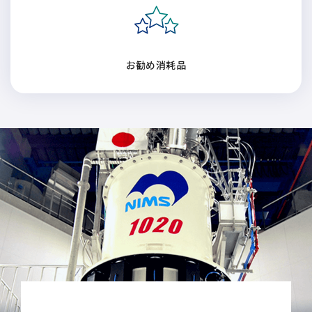
電子ビーム金属3Dプリンター (AM)
成膜関連機器 (電子銃・プラズマ源・他)
材料生成機器 (ナノ粒子合成／ナノ粒子表面改質・電子ビー
お勧め消耗品
ム溶解)
お客様紹介 / 開発秘話
導入事例
Interview
開発秘話
カタログダウンロード
お客様紹介 / 開発秘話
JEOL 装置入門