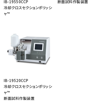
IB-19550CCP
断面試料作製装置
NMRソフトウェア
海外関係会社
製品を安全にお使いいただくために
医薬・創薬
新卒採用
冷却クロスセクションポリッシ
健康経営
電子スピン共鳴装置 (ESR)
沿革
災害時の対応マニュアル
ャ™
環境
インターンシップ
公的研究費の運営・管理責任体制
コーポレートシンボル
ESR周辺機器
サービス＆サポートエリア
キャリア採用
その他
定量NMR (qNMR)
アップグレード
派遣登録
アプリケーションノート
質量分析計 総合
GC-MS
微細な世界（電子顕微鏡画像集）
MALDI-TOFMS
LC-MS (DART-MS)
コラム
マルチイオン化-未知物質解析システム JMS-T2000GC
IB-19520CCP
MultiAnalyzer
冷却クロスセクションポリッシ
GC-MS用前処理装置
ャ™
日本電子ニュース｜技術情報誌
断面試料作製装置
MSソフトウェア