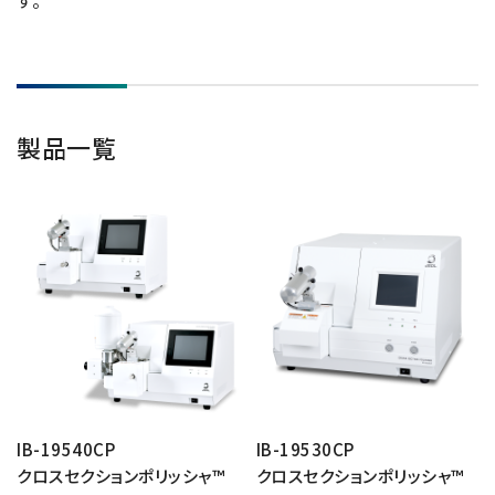
す。
資源・エネルギー
保守契約
会社情報
断面試料作製装置 (CP)
IR情報
最新のイベント・展示会
鉄鋼
ブリッジングサービス
集束イオンビーム加工観察装置 (FIB)
会社概要
ウェビナーアーカイブ
化学
サブスクリプション
電子プローブマイクロアナライザー (EPMA)
サステナビリティ
ご挨拶
ガラス・セラミック
リース
製品一覧
オージェマイクロプローブ (Auger)
経営理念
サステナビリティ
生物学
シェアリング
採用情報
光電子分光装置 (XPS、ESCA)
事業紹介
食品・植物
リユース
グローバル & ニッチ
蛍光X線分析装置 (XRF)
グローバルネットワーク
採用情報
防衛・航空宇宙
お薦め消耗品
トップコミットメント
その他装置
YOKOGUSHI 2.0
ニュース
ライフサイエンス
数字で見る日本電子
サステナビリティへの考え方
クローズアップJEOL
磁気共鳴装置 総合
安全データシート(SDS)
電池
日本電子について
環境
JEOLメールマガジン登録
理科教育支援
核磁気共鳴装置 (NMR)
自動車
VOICE
社会
お問い合わせのご案内
NMRプローブ
非鉄・金属
PROFESSIONAL INTERVIEW
ガバナンス
会員制サービス
(JEOL Solutions / パーツ販売ECサイト)
超伝導マグネット (SCM)
国内拠点
プラスチック・高分子
福利厚生
サイトマップ
IB-19540CP
IB-19530CP
NMR周辺機器
クロスセクションポリッシャ™
クロスセクションポリッシャ™
国内関係会社
サポートプラン
(パーコール・オーバーホール)
臨床・病理
統合報告書