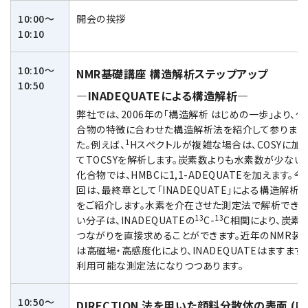
電子ビーム金属3Dプリンター (AM)
10:00～
開会の挨拶
成膜関連機器 (電子銃・プラズマ源・他)
10:10
材料生成機器 (ナノ粒子合成／ナノ粒子表面改質・電子ビー
10:10～
ム溶解)
NMR基礎講座 構造解析ステップアップ
10:50
—INADEQUATEによる構造解析—
お客様紹介 / 開発秘話
弊社では、2006年の「構造解析 はじめの一歩」より、化
合物の特徴に合わせた構造解析法を紹介して参りまし
導入事例
1
た。例えば、
Hスペクトルが複雑な場合は、COSYに加
Interview
てTOCSYを解析します。炭素数よりも水素数が少ない
化合物では、HMBCに1,1-ADEQUATEを加えます。今
開発秘話
回は、最終章として「INADEQUATE」による構造解析
をご紹介します。水素を介在させた測定法で解析でき
13
13
い分子は、INADEQUATEの
C-
C相関により、炭素
カタログダウンロード
つながりを直接求めることができます。近年のNMR装
は高磁場・高感度化により、INADEQUATEはますます
お客様紹介 / 開発秘話
利用可能な測定法になりつつあります。
10:50～
DIRECTION 法を用いた顔料分散体の表面 (吸
JEOL 装置入門