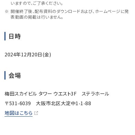
いますので、ご了承ください。
NMRソフトウェア
海外関係会社
製品を安全にお使いいただくために
医薬・創薬
新卒採用
健康経営
開催終了後、配布資料のダウンロードおよび、ホームページに発
電子スピン共鳴装置 (ESR)
沿革
災害時の対応マニュアル
表動画の掲載は行いません。
環境
インターンシップ
公的研究費の運営・管理責任体制
コーポレートシンボル
ESR周辺機器
サービス＆サポートエリア
キャリア採用
その他
日時
定量NMR (qNMR)
アップグレード
派遣登録
アプリケーションノート
質量分析計 総合
2024年12月20日(金)
GC-MS
微細な世界（電子顕微鏡画像集）
MALDI-TOFMS
会場
LC-MS (DART-MS)
梅田スカイビル タワー ウエスト3F ステラホール
コラム
マルチイオン化-未知物質解析システム JMS-T2000GC
MultiAnalyzer
〒531-6039 大阪市北区大淀中1-1-88
GC-MS用前処理装置
地図はこちら
日本電子ニュース｜技術情報誌
MSソフトウェア