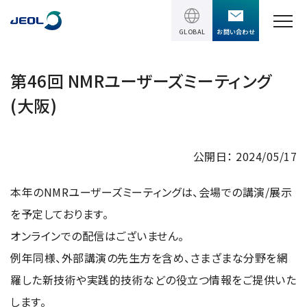
GLOBAL
お問い合わせ
TOPページ
第46回 NMRユーザーズミーティング
(大阪)
製品情報
製品情報
サービス＆サポート
公開日： 2024/05/17
理科学機器
サービス＆サポート
本年のNMRユーザーズミーティングは、会場での講演/展示
ソリューション
電子顕微鏡 総合
を予定しております。
装置利用サポート
透過電子顕微鏡 (TEM)
ソリューション
オンラインでの配信はございません。
イベント・セミナー
講習
TEM周辺機器
例年同様、外部講演の先生方を含め、さまざまな分野を網
半導体
受託分析
イベント・セミナー
走査電子顕微鏡 (SEM)
羅した新技術や実践的技術などの役立つ情報をご提供いた
会社情報
電機・電子部品
設置環境対策
します。
SEM周辺機器
最新のセミナー / ウェビナー