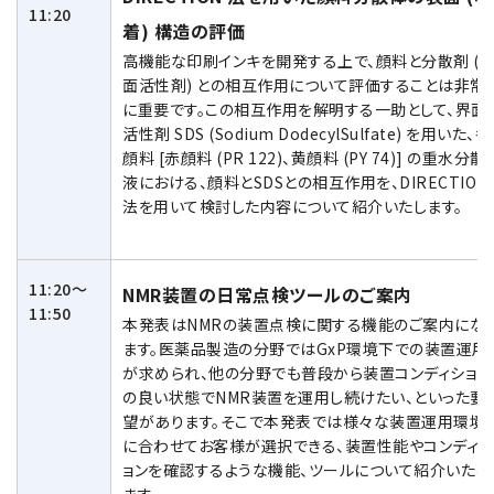
11:20
着) 構造の評価
高機能な印刷インキを開発する上で、顔料と分散剤 (
用語集
面活性剤) との相互作用について評価することは非常
に重要です。この相互作用を解明する一助として、界面
活性剤 SDS (Sodium DodecylSulfate) を用いた、各
顔料 [赤顔料 (PR 122)、黄顔料 (PY 74)] の重水分散
お薦め消耗品
液における、顔料とSDSとの相互作用を、DIRECTION
生産終了製品
法を用いて検討した内容について紹介いたします。
11:20～
NMR装置の日常点検ツールのご案内
11:50
本発表はNMRの装置点検に関する機能のご案内にな
ます。医薬品製造の分野ではGxP環境下での装置運用
が求められ、他の分野でも普段から装置コンディション
の良い状態でNMR装置を運用し続けたい、といった要
望があります。そこで本発表では様々な装置運用環境
に合わせてお客様が選択できる、装置性能やコンディシ
ョンを確認するような機能、ツールについて紹介いたし