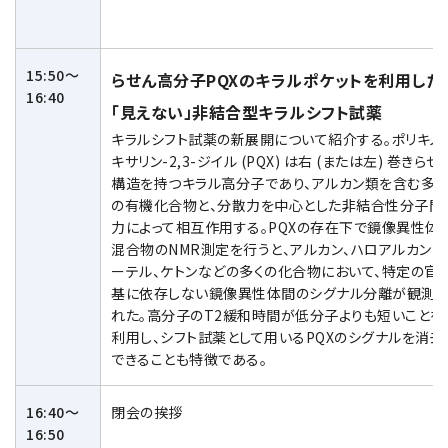
15:50～
らせん高分子PQXのキラルポケットを利用した
16:40
「見えない」非結合型キラルシフト試薬
キラルシフト試薬の新展開について紹介する。ポリキノ
キサリン-2,3-ジイル (PQX) は右 (または左) 巻きらせ
構造を持つキラル高分子であり、アルカン類を含む多く
の有機化合物と、分散力を中心とした非結合性分子間
力によって相互作用する。PQXの存在下で鏡像異性体
混合物のNMR測定を行うと、アルカン、ハロアルカン、
ーテル、ケトンなどの多くの化合物において、特定の官
基に依存しない鏡像異性体間のシグナル分離が観測さ
れた。高分子のT2緩和時間が低分子よりも短いことを
利用し、シフト試薬として用いるPQXのシグナルを消去
できることも特徴である。
16:40～
閉会の挨拶
16:50