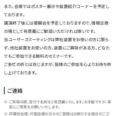
資源・エネルギー
保守契約
会社情報
また、会場ではポスター展示や装置紹介コーナーを予定し
断面試料作製装置 (CP)
IR情報
最新のイベント・展示会
鉄鋼
ブリッジングサービス
ております。
集束イオンビーム加工観察装置 (FIB)
会社概要
ウェビナーアーカイブ
化学
サブスクリプション
講演終了後には懇親会を予定しておりますので、情報交換
電子プローブマイクロアナライザー (EPMA)
サステナビリティ
ご挨拶
ガラス・セラミック
の場として有意義にご歓談いただければ幸いです。
リース
オージェマイクロプローブ (Auger)
経営理念
サステナビリティ
生物学
当ユーザーズミーティングは弊社装置をお使いの方に限ら
シェアリング
採用情報
光電子分光装置 (XPS、ESCA)
事業紹介
ず、他社装置をお使いの方、装置にご興味がある方、どなた
食品・植物
リユース
グローバル & ニッチ
蛍光X線分析装置 (XRF)
グローバルネットワーク
採用情報
でもご参加できる無料のセミナーです。
防衛・航空宇宙
お薦め消耗品
トップコミットメント
その他装置
YOKOGUSHI 2.0
ご多忙の折とは存じますが、皆様のご参加を心よりお待ち申
ニュース
ライフサイエンス
数字で見る日本電子
サステナビリティへの考え方
し上げております。
クローズアップJEOL
磁気共鳴装置 総合
安全データシート(SDS)
電池
日本電子について
環境
JEOLメールマガジン登録
理科教育支援
核磁気共鳴装置 (NMR)
自動車
VOICE
社会
ご連絡
お問い合わせのご案内
NMRプローブ
非鉄・金属
PROFESSIONAL INTERVIEW
ガバナンス
会員制サービス
(JEOL Solutions / パーツ販売ECサイト)
超伝導マグネット (SCM)
ご来場の際、受付で名刺を２枚頂戴いたします。お手数ですが、事
国内拠点
プラスチック・高分子
福利厚生
サイトマップ
前にご用意をお願いいたします。
NMR周辺機器
国内関係会社
サポートプラン
(パーコール・オーバーホール)
臨床・病理
同業他社様、代理店様の方々のご登録はお断りする場合がござ
統合報告書