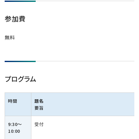
半導体関連機器
JEOL STATION
電子ビーム描画装置 (可変・スポット)
参加費
ライフサイエンス解析装置
無料
クライオ電子顕微鏡
透過電子顕微鏡 (TEM)
走査電子顕微鏡 (SEM)
集束イオンビーム加工観察装置 (FIB-SEM)
プログラム
核磁気共鳴装置 (NMR)
MALDI-TOFMS
時間
題名
GC-TOFMS
要旨
MicroED 専用装置
9:30～
受付
10:00
産業機器