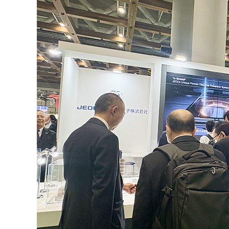
断面試料作製装置 (CP)
N
ライフサイエンス
集束イオンビーム加工観察装置 (FIB)
電
グローバルネットワーク
YOKOGUSHI
電子プローブマイクロアナライザー (EPMA)
E
オージェマイクロプローブ (Auger)
定
光電子分光装置 (XPS、ESCA)
蛍光X線分析装置 (XRF)
その他装置