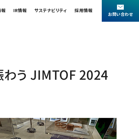
情報
IR情報
サステナビリティ
採用情報
お問い合わせ
統合報告書
新卒採用
国内拠点
アプリケーションノート
安全データシート(SDS)
カタログダウンロード
健康経営
インターンシップ
国内関係会社
会員制サービス
公的研究費の運営・管理責任体制
キャリア採用
海外関係会社
お客様紹介 / 開発秘話
微細な世界（電子顕微鏡画像集）
JIMTOF 2024
(JEOL Solutions / パーツ販売ECサイト)
派遣登録
沿革
サポートプラン
コーポレートシンボル
JEOL 装置入門
(パーコール・オーバーホール)
コラム
介
製品を安全にお使いいただくために
用語集
災害時の対応マニュアル
日本電子ニュース｜技術情報誌
サービス＆サポートエリア
お薦め消耗品