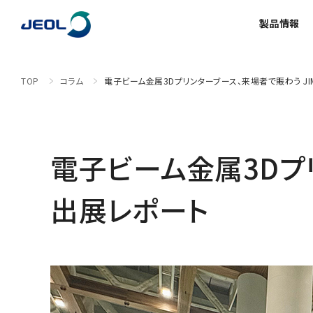
製品情報
TOP
コラム
電子ビーム金属3Dプリンターブース、来場者で賑わう JIM
製品情報
サービス＆サポート
ソリューション
イベント・セミナー
会社情報
サステナビリティ
採用情報
理科学機器
半導体関連機器
ライフサイ
電子ビーム金属3Dプリ
理科学機器
出展レポート
電子顕微鏡 総合
磁気
半導体
会社概要
ご挨拶
透過電子顕微鏡 (TEM)
核
TEM周辺機器
N
最新のセミナー/ウェビナー
数字で見る日本電子
グローバル & ニッチ
装置利用サポート
走査電子顕微鏡 (SEM)
超
SEM周辺機器
N