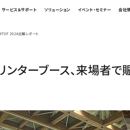
サービス＆サポート
ソリューション
イベント・セミナー
会社
TOF 2024出展レポート
エンス解析装置
産業機器
お客様紹介 / 開発秘話
電機・電子部品
講習
最新のイベント・展示会
トップコミットメント
日本電子について
電池
ンターブース、来場者で賑わう 
資源・エネルギー
受託分析
ウェビナーアーカイブ
サステナビリティへの考え方
VOICE
自動車
鉄鋼
設置環境対策
環境
PROFESSIONAL INTERVIEW
非鉄・金属
共鳴装置 総合
質量分析計 総合
事業紹
経営理念
化学
保守契約
社会
福利厚生
プラスチック・高分子
磁気共鳴装置 (NMR)
GC-MS
MRプローブ
MALDI-TOFMS
ガラス・セラミック
ブリッジングサービス
ガバナンス
臨床・病理
伝導マグネット (SCM)
LC-MS (DART-MS)
生物学
サブスクリプション
医薬・創薬
マルチイオン化-未知物質解析シス
MR周辺機器