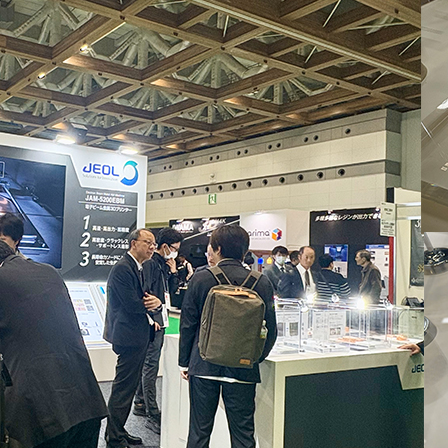
テム JMS-T2000GC
食品・植物
リース
環境
MRソフトウェア
MultiAnalyzer
子スピン共鳴装置 (ESR)
防衛・航空宇宙
シェアリング
その他
GC-MS用前処理装置
 2.0
クローズアップJEOL
理科教育
SR周辺機器
MSソフトウェア
リユース
量NMR (qNMR)
お薦め消耗品