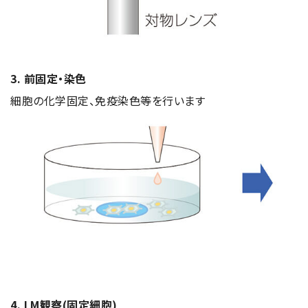
電子ビーム金属3Dプリンター (AM)
成膜関連機器 (電子銃・プラズマ源・他)
材料生成機器 (ナノ粒子合成／ナノ粒子表面改質・電子ビー
ム溶解)
3. 前固定・染色
細胞の化学固定、免疫染色等を行います
お客様紹介 / 開発秘話
導入事例
Interview
開発秘話
カタログダウンロード
お客様紹介 / 開発秘話
4. LM観察(固定細胞)
JEOL 装置入門