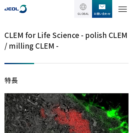
GLOBAL
お問い合わせ
TOPページ
CLEM for Life Science - polish CLEM
/ milling CLEM -
製品情報
製品情報
サービス＆サポート
理科学機器
特長
サービス＆サポート
ソリューション
電子顕微鏡 総合
装置利用サポート
透過電子顕微鏡 (TEM)
ソリューション
イベント・セミナー
講習
TEM周辺機器
半導体
受託分析
イベント・セミナー
走査電子顕微鏡 (SEM)
会社情報
電機・電子部品
設置環境対策
SEM周辺機器
最新のセミナー / ウェビナー