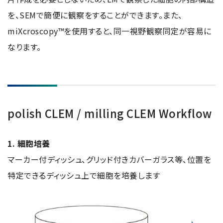
NMRソフトウェア
海外関係会社
製品を安全にお使いいただくために
医薬・創薬
新卒採用
を、SEMで簡便に観察をすることができます。また、
健康経営
電子スピン共鳴装置 (ESR)
沿革
災害時の対応マニュアル
miXcroscopy™を使用すると、同一視野観察同定が容易に
環境
インターンシップ
公的研究費の運営・管理責任体制
コーポレートシンボル
ESR周辺機器
サービス＆サポートエリア
なります。
キャリア採用
その他
定量NMR (qNMR)
アップグレード
派遣登録
アプリケーションノート
質量分析計 総合
GC-MS
polish CLEM / milling CLEM Workflow
微細な世界（電子顕微鏡画像集）
MALDI-TOFMS
LC-MS (DART-MS)
1. 細胞培養
コラム
マルチイオン化-未知物質解析システム JMS-T2000GC
マーカー付ディッシュ、グリッド付きカバーガラス等、位置を
MultiAnalyzer
特定できるディッシュ上で細胞を培養します
GC-MS用前処理装置
日本電子ニュース｜技術情報誌
MSソフトウェア