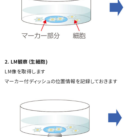
半導体関連機器
JEOL STATION
電子ビーム描画装置 (可変・スポット)
ライフサイエンス解析装置
クライオ電子顕微鏡
透過電子顕微鏡 (TEM)
走査電子顕微鏡 (SEM)
2. LM観察（生細胞)
LM像を取得します
集束イオンビーム加工観察装置 (FIB-SEM)
マーカー付ディッシュの位置情報を記録しておきます
核磁気共鳴装置 (NMR)
MALDI-TOFMS
GC-TOFMS
MicroED 専用装置
産業機器