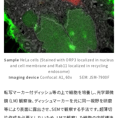
資源・エネルギー
保守契約
会社情報
断面試料作製装置 (CP)
IR情報
最新のイベント・展示会
鉄鋼
ブリッジングサービス
集束イオンビーム加工観察装置 (FIB)
会社概要
ウェビナーアーカイブ
化学
サブスクリプション
電子プローブマイクロアナライザー (EPMA)
サステナビリティ
ご挨拶
ガラス・セラミック
リース
オージェマイクロプローブ (Auger)
経営理念
サステナビリティ
生物学
シェアリング
採用情報
光電子分光装置 (XPS、ESCA)
事業紹介
食品・植物
リユース
グローバル & ニッチ
蛍光X線分析装置 (XRF)
グローバルネットワーク
採用情報
防衛・航空宇宙
Sample
HeLa cells (Stained with ORP3 localized in nucleus
お薦め消耗品
トップコミットメント
その他装置
YOKOGUSHI 2.0
and cell membrane and Rab11 localized in recycling
ニュース
ライフサイエンス
数字で見る日本電子
サステナビリティへの考え方
endosome)
クローズアップJEOL
磁気共鳴装置 総合
安全データシート(SDS)
電池
Imaging device
Confocal: A1, 60x SEM: JSM-7900F
日本電子について
環境
JEOLメールマガジン登録
理科教育支援
核磁気共鳴装置 (NMR)
自動車
VOICE
社会
転写マーカー付ディッシュ等の上で細胞を培養し、光学顕微
お問い合わせのご案内
NMRプローブ
非鉄・金属
PROFESSIONAL INTERVIEW
ガバナンス
会員制サービス
(JEOL Solutions / パーツ販売ECサイト)
鏡（LM）観察後、ディッシュマーカーを元に同一視野を研磨
超伝導マグネット (SCM)
国内拠点
プラスチック・高分子
福利厚生
サイトマップ
等により表面に露出させ、SEMで観察する手法です。超薄切
NMR周辺機器
国内関係会社
サポートプラン
(パーコール・オーバーホール)
臨床・病理
片作成を必要としないため、LMで観察した細胞の内部構造
統合報告書