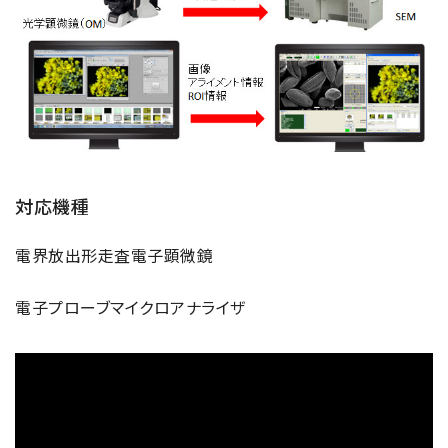
半導体関連機器
JEOL STATION
電子ビーム描画装置 (可変・スポット)
ライフサイエンス解析装置
クライオ電子顕微鏡
透過電子顕微鏡 (TEM)
走査電子顕微鏡 (SEM)
対応機種
集束イオンビーム加工観察装置 (FIB-SEM)
電界放出形走査電子顕微鏡
核磁気共鳴装置 (NMR)
MALDI-TOFMS
電子プローブマイクロアナライザ
GC-TOFMS
MicroED 専用装置
産業機器