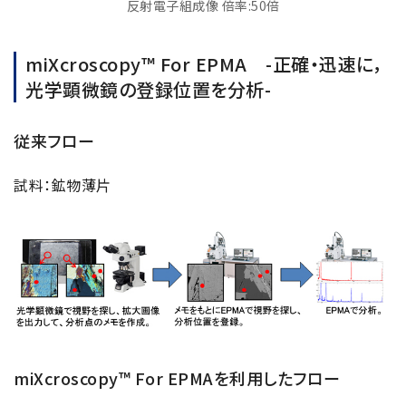
反射電子組成像 倍率:50倍
miXcroscopy™ For EPMA -正確・迅速に，
光学顕微鏡の登録位置を分析-
従来フロー
試料：鉱物薄片
miXcroscopy™ For EPMAを利用したフロー