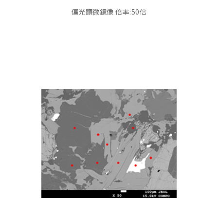
偏光顕微鏡像 倍率:50倍