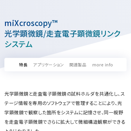
資源・エネルギー
保守契約
会社情報
断面試料作製装置 (CP)
IR情報
最新のイベント・展示会
鉄鋼
ブリッジングサービス
集束イオンビーム加工観察装置 (FIB)
会社概要
miXcroscopy™
ウェビナーアーカイブ
化学
サブスクリプション
電子プローブマイクロアナライザー (EPMA)
サステナビリティ
ご挨拶
光学顕微鏡/走査電子顕微鏡リンク
ガラス・セラミック
リース
オージェマイクロプローブ (Auger)
経営理念
システム
サステナビリティ
生物学
シェアリング
採用情報
光電子分光装置 (XPS、ESCA)
事業紹介
食品・植物
リユース
グローバル & ニッチ
蛍光X線分析装置 (XRF)
グローバルネットワーク
採用情報
防衛・航空宇宙
特長
アプリケーション
関連製品
more info
お薦め消耗品
トップコミットメント
その他装置
YOKOGUSHI 2.0
ニュース
ライフサイエンス
数字で見る日本電子
サステナビリティへの考え方
クローズアップJEOL
磁気共鳴装置 総合
安全データシート(SDS)
電池
日本電子について
環境
JEOLメールマガジン登録
理科教育支援
光学顕微鏡と走査電子顕微鏡の試料ホルダを共通化し、ス
核磁気共鳴装置 (NMR)
自動車
VOICE
社会
テージ情報を専用のソフトウェアで管理することにより、光
お問い合わせのご案内
NMRプローブ
非鉄・金属
PROFESSIONAL INTERVIEW
ガバナンス
会員制サービス
(JEOL Solutions / パーツ販売ECサイト)
学顕微鏡で観察した箇所をシステムに記憶させ、同一視野
超伝導マグネット (SCM)
国内拠点
プラスチック・高分子
福利厚生
サイトマップ
を走査電子顕微鏡でさらに拡大して微細構造観察ができる
NMR周辺機器
国内関係会社
サポートプラン
(パーコール・オーバーホール)
臨床・病理
統合報告書