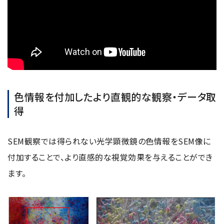
電子ビーム金属3Dプリンター (AM)
成膜関連機器 (電子銃・プラズマ源・他)
材料生成機器 (ナノ粒子合成／ナノ粒子表面改質・電子ビー
ム溶解)
お客様紹介 / 開発秘話
色情報を付加したより直観的な観察・データ取
導入事例
得
Interview
開発秘話
SEM観察では得られない光学顕微鏡の色情報をSEM像に
付加することで、より直感的な視覚効果を与えることができ
カタログダウンロード
ます。
お客様紹介 / 開発秘話
JEOL 装置入門