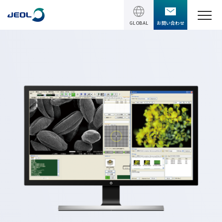
GLOBAL
お問い合わせ
TOPページ
製品情報
製品情報
サービス＆サポート
理科学機器
サービス＆サポート
ソリューション
電子顕微鏡 総合
装置利用サポート
透過電子顕微鏡 (TEM)
ソリューション
イベント・セミナー
講習
TEM周辺機器
半導体
受託分析
イベント・セミナー
走査電子顕微鏡 (SEM)
会社情報
電機・電子部品
設置環境対策
SEM周辺機器
最新のセミナー / ウェビナー