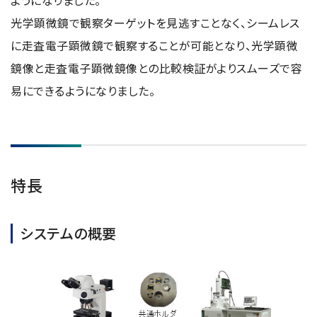
ようになりました。
NMRソフトウェア
海外関係会社
製品を安全にお使いいただくために
医薬・創薬
新卒採用
光学顕微鏡で観察ターゲットを見逃すことなく、シームレス
健康経営
電子スピン共鳴装置 (ESR)
沿革
災害時の対応マニュアル
環境
インターンシップ
に走査電子顕微鏡で観察することが可能となり、光学顕微
公的研究費の運営・管理責任体制
コーポレートシンボル
ESR周辺機器
サービス＆サポートエリア
鏡像と走査電子顕微鏡像との比較検証がよりスムーズで容
キャリア採用
その他
定量NMR (qNMR)
アップグレード
易にできるようになりました。
派遣登録
アプリケーションノート
質量分析計 総合
GC-MS
微細な世界（電子顕微鏡画像集）
MALDI-TOFMS
特長
LC-MS (DART-MS)
コラム
マルチイオン化-未知物質解析システム JMS-T2000GC
システムの概要
MultiAnalyzer
GC-MS用前処理装置
日本電子ニュース｜技術情報誌
MSソフトウェア