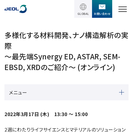
GLOBAL
お問い合わせ
TOPページ
多様化する材料開発、ナノ構造解析の実
際
製品情報
～最先端Synergy ED, ASTAR, SEM-
製品情報
EBSD, XRDのご紹介～ (オンライン)
サービス＆サポート
理科学機器
サービス＆サポート
ソリューション
電子顕微鏡 総合
メニュー
装置利用サポート
透過電子顕微鏡 (TEM)
ソリューション
イベント・セミナー
講習
TEM周辺機器
半導体
2022年3月17日 (木) 13:30 ～ 15:00
受託分析
イベント・セミナー
走査電子顕微鏡 (SEM)
会社情報
電機・電子部品
設置環境対策
2週にわたりライフサイエンスとマテリアルのソリューション
SEM周辺機器
最新のセミナー / ウェビナー