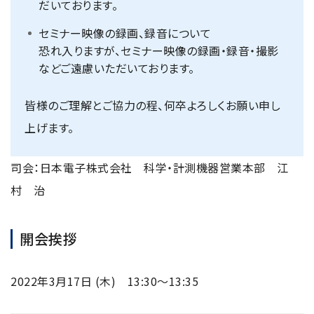
だいております。
半導体関連機器
JEOL STATION
電子ビーム描画装置 (可変・スポット)
セミナー映像の録画、録音について
恐れ入りますが、セミナー映像の録画・録音・撮影
ライフサイエンス解析装置
などご遠慮いただいております。
クライオ電子顕微鏡
皆様のご理解とご協力の程、何卒よろしくお願い申し
透過電子顕微鏡 (TEM)
上げます。
走査電子顕微鏡 (SEM)
集束イオンビーム加工観察装置 (FIB-SEM)
司会：日本電子株式会社 科学・計測機器営業本部 江
核磁気共鳴装置 (NMR)
村 治
MALDI-TOFMS
開会挨拶
GC-TOFMS
MicroED 専用装置
2022年3月17日 (木) 13:30～13:35
産業機器