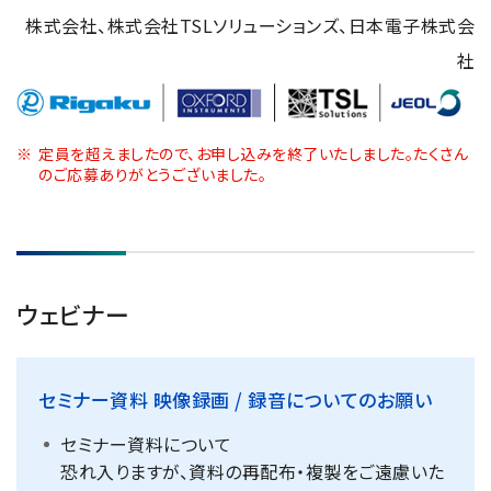
NMRソフトウェア
海外関係会社
製品を安全にお使いいただくために
株式会社、株式会社TSLソリューションズ、日本電子株式会
医薬・創薬
新卒採用
健康経営
電子スピン共鳴装置 (ESR)
沿革
災害時の対応マニュアル
社
環境
インターンシップ
公的研究費の運営・管理責任体制
コーポレートシンボル
ESR周辺機器
サービス＆サポートエリア
キャリア採用
その他
定量NMR (qNMR)
アップグレード
派遣登録
定員を超えましたので、お申し込みを終了いたしました。たくさん
アプリケーションノート
のご応募ありがとうございました。
質量分析計 総合
GC-MS
微細な世界（電子顕微鏡画像集）
MALDI-TOFMS
LC-MS (DART-MS)
ウェビナー
コラム
マルチイオン化-未知物質解析システム JMS-T2000GC
MultiAnalyzer
セミナー資料 映像録画 / 録音についてのお願い
GC-MS用前処理装置
日本電子ニュース｜技術情報誌
MSソフトウェア
セミナー資料について
恐れ入りますが、資料の再配布・複製をご遠慮いた