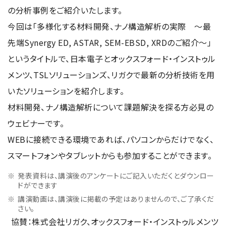
資源・エネルギー
保守契約
会社情報
の分析事例をご紹介いたします。
断面試料作製装置 (CP)
IR情報
最新のイベント・展示会
鉄鋼
ブリッジングサービス
今回は「多様化する材料開発、ナノ構造解析の実際 ～最
集束イオンビーム加工観察装置 (FIB)
会社概要
ウェビナーアーカイブ
化学
先端Synergy ED, ASTAR, SEM-EBSD, XRDのご紹介～」
サブスクリプション
電子プローブマイクロアナライザー (EPMA)
サステナビリティ
ご挨拶
ガラス・セラミック
というタイトルで、日本電子とオックスフォード・インストゥル
リース
オージェマイクロプローブ (Auger)
経営理念
メンツ、TSLソリューションズ、リガクで最新の分析技術を用
サステナビリティ
生物学
シェアリング
採用情報
光電子分光装置 (XPS、ESCA)
事業紹介
いたソリューションを紹介します。
食品・植物
リユース
グローバル & ニッチ
蛍光X線分析装置 (XRF)
グローバルネットワーク
材料開発、ナノ構造解析について課題解決を探る方必見の
採用情報
防衛・航空宇宙
お薦め消耗品
トップコミットメント
その他装置
ウェビナーです。
YOKOGUSHI 2.0
ニュース
ライフサイエンス
数字で見る日本電子
サステナビリティへの考え方
WEBに接続できる環境であれば、パソコンからだけでなく、
クローズアップJEOL
磁気共鳴装置 総合
安全データシート(SDS)
電池
日本電子について
環境
JEOLメールマガジン登録
スマートフォンやタブレットからも参加することができます。
理科教育支援
核磁気共鳴装置 (NMR)
自動車
VOICE
社会
発表資料は、講演後のアンケートにご記入いただくとダウンロー
お問い合わせのご案内
NMRプローブ
非鉄・金属
PROFESSIONAL INTERVIEW
ドができます
ガバナンス
会員制サービス
(JEOL Solutions / パーツ販売ECサイト)
超伝導マグネット (SCM)
講演動画は、講演後に掲載の予定はありませんので、ご了承くだ
国内拠点
プラスチック・高分子
福利厚生
サイトマップ
さい。
NMR周辺機器
国内関係会社
サポートプラン
(パーコール・オーバーホール)
協賛：株式会社リガク、オックスフォード・インストゥルメンツ
臨床・病理
統合報告書