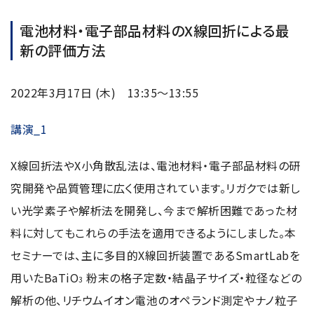
電池材料・電子部品材料のX線回折による最
用語集
新の評価方法
2022年3月17日 (木) 13:35～13:55
お薦め消耗品
生産終了製品
講演_1
X線回折法やX小角散乱法は、電池材料・電子部品材料の研
究開発や品質管理に広く使用されています。リガクでは新し
い光学素子や解析法を開発し、今まで解析困難であった材
料に対してもこれらの手法を適用できるようにしました。本
セミナーでは、主に多目的X線回折装置であるSmartLabを
用いたBaTiO
粉末の格子定数・結晶子サイズ・粒径などの
3
解析の他、リチウムイオン電池のオペランド測定やナノ粒子