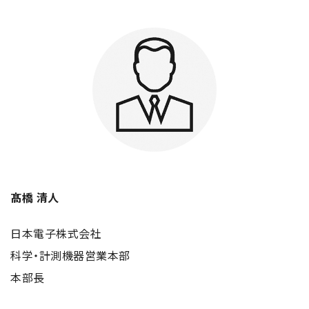
電子ビーム金属3Dプリンター (AM)
成膜関連機器 (電子銃・プラズマ源・他)
材料生成機器 (ナノ粒子合成／ナノ粒子表面改質・電子ビー
ム溶解)
お客様紹介 / 開発秘話
導入事例
Interview
開発秘話
髙橋 清人
カタログダウンロード
日本電子株式会社
科学・計測機器営業本部
お客様紹介 / 開発秘話
本部長
JEOL 装置入門