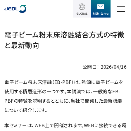
GLOBAL
お問い合わせ
TOPページ
電子ビーム粉末床溶融結合方式の特徴
と最新動向
製品情報
製品情報
サービス＆サポート
公開日： 2026/04/16
理科学機器
サービス＆サポート
電子ビーム粉末床溶融（EB-PBF）は、熱源に電子ビームを
ソリューション
電子顕微鏡 総合
使用する積層造形の一つです。本講演では、一般的なEB-
装置利用サポート
透過電子顕微鏡 (TEM)
ソリューション
PBFの特徴を説明するとともに、当社で開発した最新機能
イベント・セミナー
講習
TEM周辺機器
について紹介します。
半導体
受託分析
イベント・セミナー
走査電子顕微鏡 (SEM)
会社情報
電機・電子部品
設置環境対策
本セミナーは、WEB上で開催されます。WEBに接続できる環
SEM周辺機器
最新のセミナー / ウェビナー