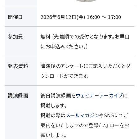
電子ビーム金属3Dプリンター (AM)
成膜関連機器 (電子銃・プラズマ源・他)
開催日
2026年6月12日(金) 16:00 ～ 17:00
材料生成機器 (ナノ粒子合成／ナノ粒子表面改質・電子ビー
ム溶解)
参加費
無料 (先着順での受付となります。お早目
にお申込みください。)
お客様紹介 / 開発秘話
導入事例
発表資料
講演後のアンケートにご記入いただくとダ
Interview
ウンロードができます。
開発秘話
講演録画
後日講演録画を
ウェビナ－アーカイブ
に
カタログダウンロード
掲載します。
掲載の際は
メールマガジン
やSNSにてご
お客様紹介 / 開発秘話
案内をいたしますので登録/フォローをお
願いします。
JEOL 装置入門