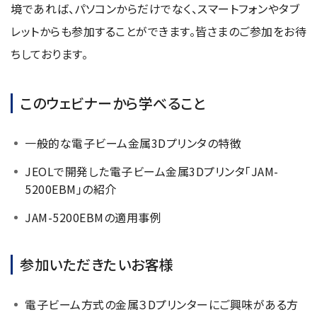
資源・エネルギー
境であれば、パソコンからだけでなく、スマートフォンやタブ
保守契約
会社情報
断面試料作製装置 (CP)
IR情報
最新のイベント・展示会
鉄鋼
レットからも参加することができます。皆さまのご参加をお待
ブリッジングサービス
集束イオンビーム加工観察装置 (FIB)
会社概要
ウェビナーアーカイブ
ちしております。
化学
サブスクリプション
電子プローブマイクロアナライザー (EPMA)
サステナビリティ
ご挨拶
ガラス・セラミック
リース
オージェマイクロプローブ (Auger)
経営理念
このウェビナーから学べること
サステナビリティ
生物学
シェアリング
採用情報
光電子分光装置 (XPS、ESCA)
事業紹介
食品・植物
リユース
グローバル & ニッチ
一般的な電子ビーム金属3Dプリンタの特徴
蛍光X線分析装置 (XRF)
グローバルネットワーク
採用情報
防衛・航空宇宙
お薦め消耗品
トップコミットメント
その他装置
JEOLで開発した電子ビーム金属3Dプリンタ「JAM-
YOKOGUSHI 2.0
ニュース
ライフサイエンス
数字で見る日本電子
5200EBM」の紹介
サステナビリティへの考え方
クローズアップJEOL
磁気共鳴装置 総合
安全データシート(SDS)
電池
日本電子について
環境
JEOLメールマガジン登録
JAM-5200EBMの適用事例
理科教育支援
核磁気共鳴装置 (NMR)
自動車
VOICE
社会
お問い合わせのご案内
NMRプローブ
非鉄・金属
PROFESSIONAL INTERVIEW
参加いただきたいお客様
ガバナンス
会員制サービス
(JEOL Solutions / パーツ販売ECサイト)
超伝導マグネット (SCM)
国内拠点
プラスチック・高分子
福利厚生
サイトマップ
NMR周辺機器
電子ビーム方式の金属３Dプリンターにご興味がある方
国内関係会社
サポートプラン
(パーコール・オーバーホール)
臨床・病理
統合報告書