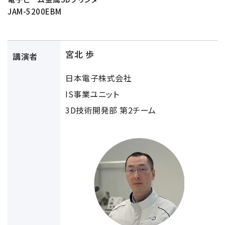
半導体関連機器
JEOL STATION
JAM-5200EBM
電子ビーム描画装置 (可変・スポット)
ライフサイエンス解析装置
宮北 歩
講演者
クライオ電子顕微鏡
日本電子株式会社
透過電子顕微鏡 (TEM)
IS事業ユニット
走査電子顕微鏡 (SEM)
3D技術開発部 第2チーム
集束イオンビーム加工観察装置 (FIB-SEM)
核磁気共鳴装置 (NMR)
MALDI-TOFMS
GC-TOFMS
MicroED 専用装置
産業機器