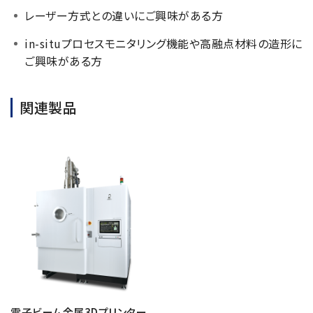
NMRソフトウェア
海外関係会社
レーザー方式との違いにご興味がある方
製品を安全にお使いいただくために
医薬・創薬
新卒採用
健康経営
電子スピン共鳴装置 (ESR)
沿革
災害時の対応マニュアル
in-situプロセスモニタリング機能や高融点材料の造形に
環境
インターンシップ
公的研究費の運営・管理責任体制
コーポレートシンボル
ESR周辺機器
ご興味がある方
サービス＆サポートエリア
キャリア採用
その他
定量NMR (qNMR)
アップグレード
派遣登録
関連製品
アプリケーションノート
質量分析計 総合
GC-MS
微細な世界（電子顕微鏡画像集）
MALDI-TOFMS
LC-MS (DART-MS)
コラム
マルチイオン化-未知物質解析システム JMS-T2000GC
MultiAnalyzer
GC-MS用前処理装置
日本電子ニュース｜技術情報誌
MSソフトウェア
電子ビーム金属3Dプリンター