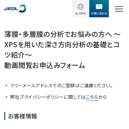
GLOBAL
お問い合わせ
TOPページ
薄膜・多層膜の分析でお悩みの方へ ～
XPSを用いた深さ方向分析の基礎とコ
製品情報
ツ紹介～
製品情報
動画閲覧お申込みフォーム
サービス＆サポート
理科学機器
サービス＆サポート
ソリューション
フリーメールアドレスでのご登録はご遠慮ください。
電子顕微鏡 総合
装置利用サポート
透過電子顕微鏡 (TEM)
ソリューション
弊社プライバシーポリシーに関しては
こちら
から
イベント・セミナー
講習
TEM周辺機器
半導体
受託分析
お客様情報
イベント・セミナー
走査電子顕微鏡 (SEM)
会社情報
電機・電子部品
設置環境対策
SEM周辺機器
最新のセミナー / ウェビナー