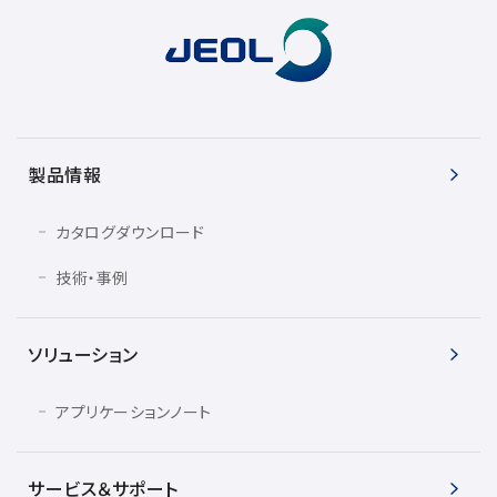
電子ビーム金属3Dプリンター (AM)
成膜関連機器 (電子銃・プラズマ源・他)
材料生成機器 (ナノ粒子合成／ナノ粒子表面改質・電子ビー
ム溶解)
お客様紹介 / 開発秘話
製品情報
導入事例
カタログダウンロード
Interview
技術・事例
開発秘話
ソリューション
カタログダウンロード
アプリケーションノート
お客様紹介 / 開発秘話
サービス＆サポート
JEOL 装置入門