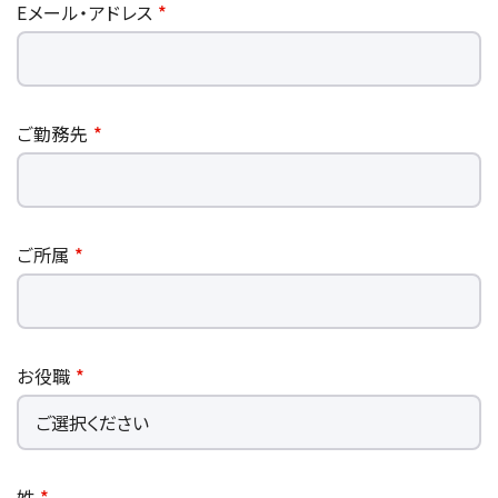
資源・エネルギー
Eメール・アドレス
*
保守契約
会社情報
断面試料作製装置 (CP)
IR情報
最新のイベント・展示会
鉄鋼
ブリッジングサービス
集束イオンビーム加工観察装置 (FIB)
会社概要
ウェビナーアーカイブ
化学
サブスクリプション
電子プローブマイクロアナライザー (EPMA)
サステナビリティ
ご挨拶
ガラス・セラミック
ご勤務先
*
リース
オージェマイクロプローブ (Auger)
経営理念
サステナビリティ
生物学
シェアリング
採用情報
光電子分光装置 (XPS、ESCA)
事業紹介
食品・植物
リユース
グローバル & ニッチ
蛍光X線分析装置 (XRF)
グローバルネットワーク
採用情報
防衛・航空宇宙
ご所属
*
お薦め消耗品
トップコミットメント
その他装置
YOKOGUSHI 2.0
ニュース
ライフサイエンス
数字で見る日本電子
サステナビリティへの考え方
クローズアップJEOL
磁気共鳴装置 総合
安全データシート(SDS)
電池
日本電子について
環境
JEOLメールマガジン登録
理科教育支援
核磁気共鳴装置 (NMR)
自動車
VOICE
お役職
*
社会
お問い合わせのご案内
NMRプローブ
非鉄・金属
PROFESSIONAL INTERVIEW
ガバナンス
会員制サービス
(JEOL Solutions / パーツ販売ECサイト)
超伝導マグネット (SCM)
国内拠点
プラスチック・高分子
福利厚生
サイトマップ
NMR周辺機器
国内関係会社
サポートプラン
(パーコール・オーバーホール)
臨床・病理
姓
*
統合報告書