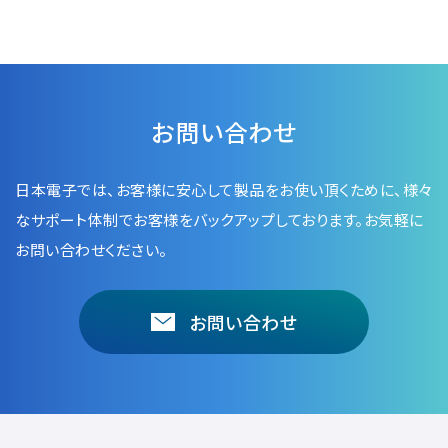
半導体関連機器
JEOL STATION
電子ビーム描画装置 (可変・スポット)
ライフサイエンス解析装置
お問い合わせ
クライオ電子顕微鏡
透過電子顕微鏡 (TEM)
日本電子では、お客様に安心して製品をお使い頂くために、
様々
走査電子顕微鏡 (SEM)
なサポート体制でお客様をバックアップしております。お気軽に
集束イオンビーム加工観察装置 (FIB-SEM)
お問い合わせください。
核磁気共鳴装置 (NMR)
MALDI-TOFMS
お問い合わせ
GC-TOFMS
MicroED 専用装置
産業機器