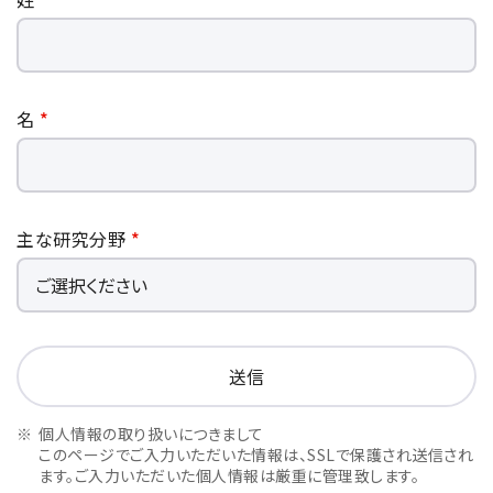
NMRソフトウェア
海外関係会社
製品を安全にお使いいただくために
医薬・創薬
新卒採用
健康経営
電子スピン共鳴装置 (ESR)
沿革
災害時の対応マニュアル
環境
インターンシップ
公的研究費の運営・管理責任体制
コーポレートシンボル
ESR周辺機器
サービス＆サポートエリア
キャリア採用
その他
名
*
定量NMR (qNMR)
アップグレード
派遣登録
アプリケーションノート
質量分析計 総合
GC-MS
主な研究分野
*
微細な世界（電子顕微鏡画像集）
MALDI-TOFMS
LC-MS (DART-MS)
コラム
マルチイオン化-未知物質解析システム JMS-T2000GC
MultiAnalyzer
GC-MS用前処理装置
日本電子ニュース｜技術情報誌
個人情報の取り扱いにつきまして
MSソフトウェア
このページでご入力いただいた情報は、SSLで保護され送信され
ます。ご入力いただいた個人情報は厳重に管理致します。