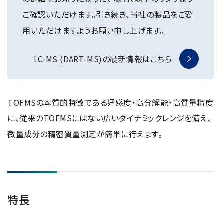
NMRソフトウェア
海外関係会社
製品を安全にお使いいただくために
医薬・創薬
ご確認いただけます。引き続き、当社の製品をご愛
新卒採用
健康経営
電子スピン共鳴装置 (ESR)
沿革
災害時の対応マニュアル
用いただけますようお願い申し上げます。
環境
インターンシップ
公的研究費の運営・管理責任体制
コーポレートシンボル
ESR周辺機器
サービス＆サポートエリア
キャリア採用
その他
LC-MS (DART-MS)の最新情報はこちら
定量NMR (qNMR)
アップグレード
派遣登録
アプリケーションノート
質量分析計 総合
TOFMSの本質的特徴である好感度・高分解能・高質量精度
GC-MS
微細な世界（電子顕微鏡画像集）
に、従来のTOFMSにはない広いダイナミックレンジを備え、
MALDI-TOFMS
微量成分の精密質量測定が簡単に行えます。
LC-MS (DART-MS)
コラム
マルチイオン化-未知物質解析システム JMS-T2000GC
MultiAnalyzer
GC-MS用前処理装置
日本電子ニュース｜技術情報誌
特長
MSソフトウェア