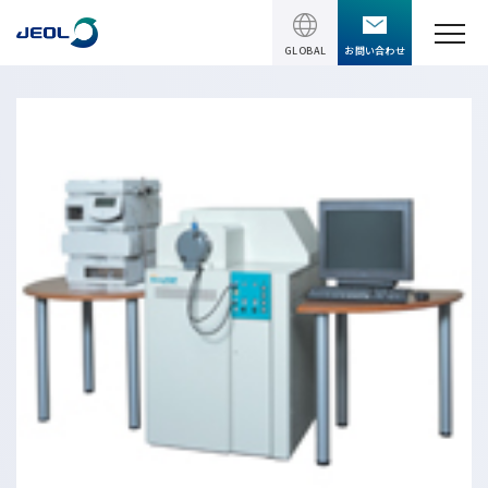
GLOBAL
お問い合わせ
TOPページ
製品情報
製品情報
サービス＆サポート
理科学機器
サービス＆サポート
ソリューション
電子顕微鏡 総合
装置利用サポート
透過電子顕微鏡 (TEM)
ソリューション
イベント・セミナー
講習
TEM周辺機器
半導体
受託分析
イベント・セミナー
走査電子顕微鏡 (SEM)
会社情報
電機・電子部品
設置環境対策
SEM周辺機器
最新のセミナー / ウェビナー