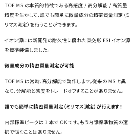
半導体関連機器
TOF MS の本質的特徴である高感度 / 高分解能 / 高質量
JEOL STATION
電子ビーム描画装置 (可変・スポット)
精度を生かして、誰でも簡単に微量成分の精密質量測定（ミ
リマス測定）を行うことができます。
ライフサイエンス解析装置
クライオ電子顕微鏡
イオン源には新開発の耐久性に優れた直交形 ESI イオン源
を標準装備しました。
透過電子顕微鏡 (TEM)
走査電子顕微鏡 (SEM)
微量成分の精密質量測定が可能
集束イオンビーム加工観察装置 (FIB-SEM)
TOF MS は常時、高分解能で動作します。従来の MS と異
核磁気共鳴装置 (NMR)
なり、分解能と感度をトレードオフすることがありません。
MALDI-TOFMS
GC-TOFMS
誰でも簡単に精密質量測定（ミリマス測定）が行えます！
MicroED 専用装置
内部標準ピークは 1 本で OK です。もう内部標準物質の選
産業機器
択で悩むことはありません。