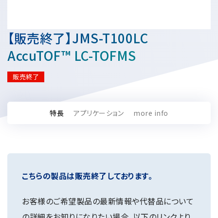
資源・エネルギー
保守契約
会社情報
断面試料作製装置 (CP)
IR情報
最新のイベント・展示会
鉄鋼
ブリッジングサービス
集束イオンビーム加工観察装置 (FIB)
会社概要
【販売終了】JMS-T100LC
ウェビナーアーカイブ
化学
サブスクリプション
電子プローブマイクロアナライザー (EPMA)
サステナビリティ
ご挨拶
AccuTOF™ LC-TOFMS
ガラス・セラミック
リース
オージェマイクロプローブ (Auger)
経営理念
サステナビリティ
生物学
シェアリング
販売終了
採用情報
光電子分光装置 (XPS、ESCA)
事業紹介
食品・植物
リユース
グローバル & ニッチ
蛍光X線分析装置 (XRF)
グローバルネットワーク
採用情報
防衛・航空宇宙
お薦め消耗品
トップコミットメント
特長
アプリケーション
more info
その他装置
YOKOGUSHI 2.0
ニュース
ライフサイエンス
数字で見る日本電子
サステナビリティへの考え方
クローズアップJEOL
磁気共鳴装置 総合
安全データシート(SDS)
電池
日本電子について
環境
JEOLメールマガジン登録
理科教育支援
核磁気共鳴装置 (NMR)
自動車
VOICE
社会
お問い合わせのご案内
NMRプローブ
こちらの製品は販売終了しております。
非鉄・金属
PROFESSIONAL INTERVIEW
ガバナンス
会員制サービス
(JEOL Solutions / パーツ販売ECサイト)
超伝導マグネット (SCM)
国内拠点
プラスチック・高分子
福利厚生
サイトマップ
お客様のご希望製品の最新情報や代替品について
NMR周辺機器
国内関係会社
サポートプラン
(パーコール・オーバーホール)
臨床・病理
の詳細をお知りになりたい場合、以下のリンクより
統合報告書