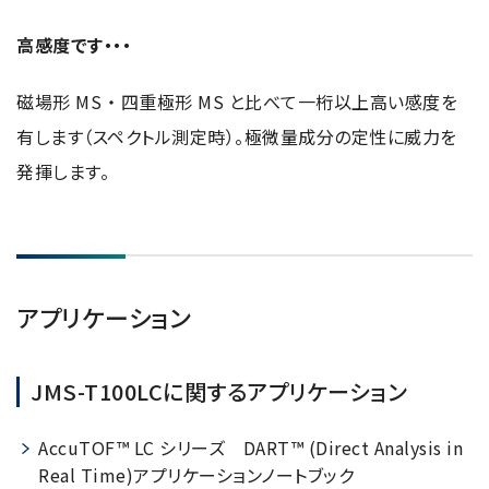
電子ビーム金属3Dプリンター (AM)
高感度です・・・
成膜関連機器 (電子銃・プラズマ源・他)
材料生成機器 (ナノ粒子合成／ナノ粒子表面改質・電子ビー
磁場形 MS ・ 四重極形 MS と比べて一桁以上高い感度を
ム溶解)
有します（スペクトル測定時）。極微量成分の定性に威力を
お客様紹介 / 開発秘話
発揮します。
導入事例
Interview
開発秘話
アプリケーション
カタログダウンロード
JMS-T100LCに関するアプリケーション
お客様紹介 / 開発秘話
AccuTOF™ LC シリーズ DART™ (Direct Analysis in
Real Time)アプリケーションノートブック
JEOL 装置入門