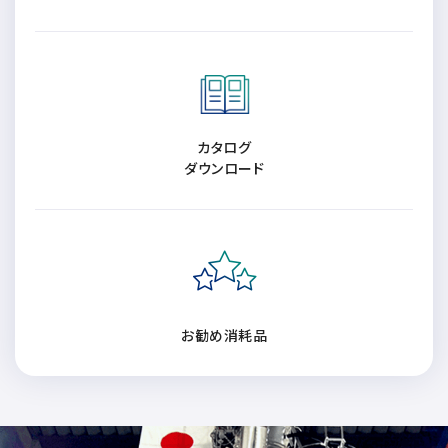
NMRソフトウェア
海外関係会社
製品を安全にお使いいただくために
医薬・創薬
新卒採用
健康経営
電子スピン共鳴装置 (ESR)
沿革
災害時の対応マニュアル
環境
インターンシップ
公的研究費の運営・管理責任体制
コーポレートシンボル
ESR周辺機器
サービス＆サポートエリア
キャリア採用
その他
定量NMR (qNMR)
アップグレード
派遣登録
カタログ
アプリケーションノート
ダウンロード
質量分析計 総合
GC-MS
微細な世界（電子顕微鏡画像集）
MALDI-TOFMS
LC-MS (DART-MS)
コラム
マルチイオン化-未知物質解析システム JMS-T2000GC
MultiAnalyzer
お勧め消耗品
GC-MS用前処理装置
日本電子ニュース｜技術情報誌
MSソフトウェア