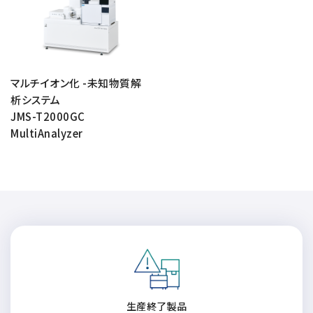
資源・エネルギー
保守契約
会社情報
断面試料作製装置 (CP)
IR情報
最新のイベント・展示会
鉄鋼
ブリッジングサービス
集束イオンビーム加工観察装置 (FIB)
会社概要
ウェビナーアーカイブ
化学
サブスクリプション
電子プローブマイクロアナライザー (EPMA)
サステナビリティ
ご挨拶
ガラス・セラミック
マルチイオン化 -未知物質解
リース
オージェマイクロプローブ (Auger)
経営理念
析システム
サステナビリティ
生物学
シェアリング
採用情報
光電子分光装置 (XPS、ESCA)
JMS-T2000GC
事業紹介
食品・植物
MultiAnalyzer
リユース
グローバル & ニッチ
蛍光X線分析装置 (XRF)
グローバルネットワーク
採用情報
防衛・航空宇宙
お薦め消耗品
トップコミットメント
その他装置
YOKOGUSHI 2.0
ニュース
ライフサイエンス
数字で見る日本電子
サステナビリティへの考え方
クローズアップJEOL
磁気共鳴装置 総合
安全データシート(SDS)
電池
日本電子について
環境
JEOLメールマガジン登録
理科教育支援
核磁気共鳴装置 (NMR)
自動車
VOICE
社会
お問い合わせのご案内
NMRプローブ
非鉄・金属
PROFESSIONAL INTERVIEW
ガバナンス
会員制サービス
(JEOL Solutions / パーツ販売ECサイト)
超伝導マグネット (SCM)
国内拠点
プラスチック・高分子
福利厚生
サイトマップ
NMR周辺機器
国内関係会社
サポートプラン
(パーコール・オーバーホール)
臨床・病理
生産終了製品
統合報告書