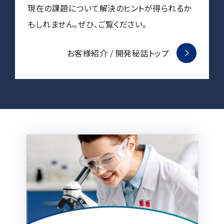
電子ビーム金属3Dプリンター (AM)
現在の課題について解決のヒントが得られるか
もしれません。ぜひ、ご覧ください。
成膜関連機器 (電子銃・プラズマ源・他)
材料生成機器 (ナノ粒子合成／ナノ粒子表面改質・電子ビー
ム溶解)
お客様紹介 / 開発秘話トップ
お客様紹介 / 開発秘話
導入事例
Interview
開発秘話
カタログダウンロード
お客様紹介 / 開発秘話
JEOL 装置入門