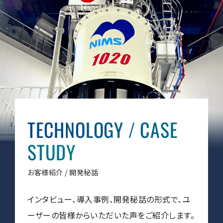
半導体関連機器
JEOL STATION
電子ビーム描画装置 (可変・スポット)
ライフサイエンス解析装置
クライオ電子顕微鏡
透過電子顕微鏡 (TEM)
走査電子顕微鏡 (SEM)
集束イオンビーム加工観察装置 (FIB-SEM)
TECHNOLOGY
/
CASE
核磁気共鳴装置 (NMR)
STUDY
MALDI-TOFMS
GC-TOFMS
お客様紹介 / 開発秘話
MicroED 専用装置
インタビュー、導入事例、開発秘話の形式で、ユ
産業機器
ーザーの皆様からいただいた声をご紹介します。