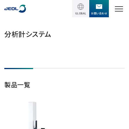
GLOBAL
お問い合わせ
TOPページ
分析計システム
製品情報
製品情報
サービス＆サポート
理科学機器
サービス＆サポート
ソリューション
製品一覧
電子顕微鏡 総合
装置利用サポート
透過電子顕微鏡 (TEM)
ソリューション
イベント・セミナー
講習
TEM周辺機器
半導体
受託分析
イベント・セミナー
走査電子顕微鏡 (SEM)
会社情報
電機・電子部品
設置環境対策
SEM周辺機器
最新のセミナー / ウェビナー