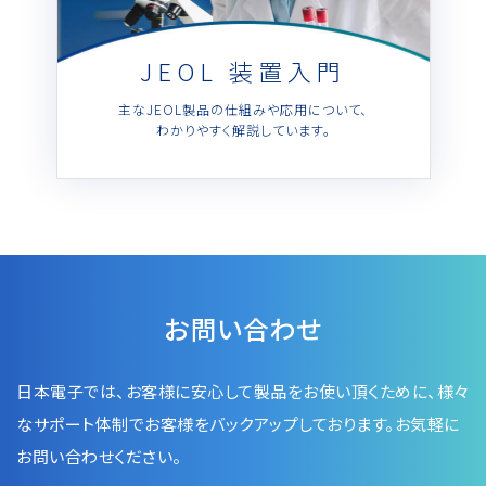
半導体関連機器
JEOL STATION
電子ビーム描画装置 (可変・スポット)
JEOL 装置入門
ライフサイエンス解析装置
主なJEOL製品の仕組みや応用について、
わかりやすく解説しています。
クライオ電子顕微鏡
透過電子顕微鏡 (TEM)
走査電子顕微鏡 (SEM)
集束イオンビーム加工観察装置 (FIB-SEM)
核磁気共鳴装置 (NMR)
お問い合わせ
MALDI-TOFMS
GC-TOFMS
日本電子では、お客様に安心して製品をお使い頂くために、
様々
MicroED 専用装置
なサポート体制でお客様をバックアップしております。お気軽に
お問い合わせください。
産業機器