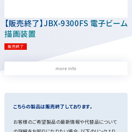
資源・エネルギー
保守契約
会社情報
断面試料作製装置 (CP)
IR情報
最新のイベント・展示会
鉄鋼
ブリッジングサービス
集束イオンビーム加工観察装置 (FIB)
会社概要
【販売終了】JBX-9300FS 電子ビーム
ウェビナーアーカイブ
化学
サブスクリプション
電子プローブマイクロアナライザー (EPMA)
サステナビリティ
ご挨拶
描画装置
ガラス・セラミック
リース
オージェマイクロプローブ (Auger)
経営理念
サステナビリティ
生物学
シェアリング
販売終了
採用情報
光電子分光装置 (XPS、ESCA)
事業紹介
食品・植物
リユース
グローバル & ニッチ
蛍光X線分析装置 (XRF)
グローバルネットワーク
採用情報
防衛・航空宇宙
お薦め消耗品
トップコミットメント
more info
その他装置
YOKOGUSHI 2.0
ニュース
ライフサイエンス
数字で見る日本電子
サステナビリティへの考え方
クローズアップJEOL
磁気共鳴装置 総合
安全データシート(SDS)
電池
日本電子について
環境
JEOLメールマガジン登録
理科教育支援
核磁気共鳴装置 (NMR)
自動車
VOICE
社会
お問い合わせのご案内
NMRプローブ
こちらの製品は販売終了しております。
非鉄・金属
PROFESSIONAL INTERVIEW
ガバナンス
会員制サービス
(JEOL Solutions / パーツ販売ECサイト)
超伝導マグネット (SCM)
国内拠点
プラスチック・高分子
福利厚生
サイトマップ
お客様のご希望製品の最新情報や代替品について
NMR周辺機器
国内関係会社
サポートプラン
(パーコール・オーバーホール)
臨床・病理
の詳細をお知りになりたい場合、以下のリンクより
統合報告書