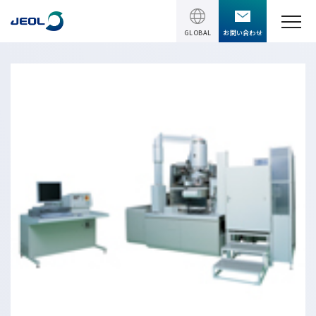
GLOBAL
お問い合わせ
TOPページ
製品情報
製品情報
サービス＆サポート
理科学機器
サービス＆サポート
ソリューション
電子顕微鏡 総合
装置利用サポート
透過電子顕微鏡 (TEM)
ソリューション
イベント・セミナー
講習
TEM周辺機器
半導体
受託分析
イベント・セミナー
走査電子顕微鏡 (SEM)
会社情報
電機・電子部品
設置環境対策
SEM周辺機器
最新のセミナー / ウェビナー