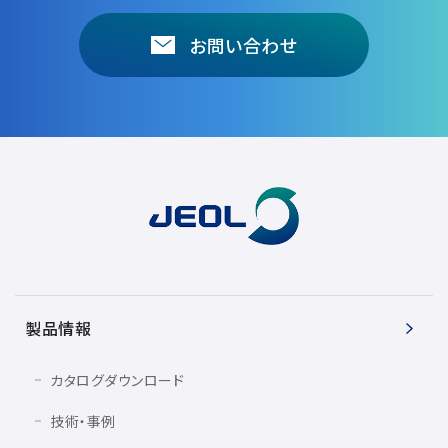
電子ビーム金属3Dプリンター (AM)
お問い合わせ
成膜関連機器 (電子銃・プラズマ源・他)
材料生成機器 (ナノ粒子合成／ナノ粒子表面改質・電子ビー
ム溶解)
お客様紹介 / 開発秘話
導入事例
Interview
開発秘話
カタログダウンロード
製品情報
カタログダウンロード
お客様紹介 / 開発秘話
技術・事例
JEOL 装置入門