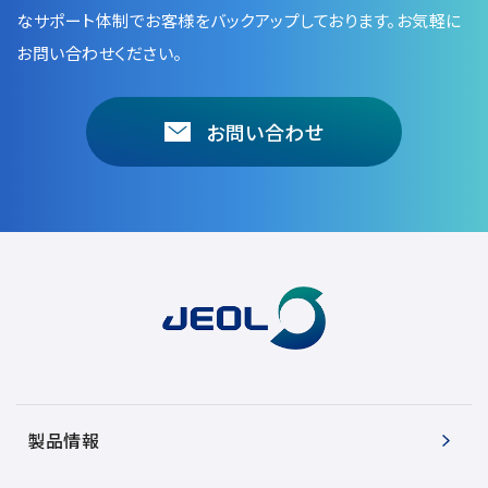
NMRソフトウェア
海外関係会社
なサポート体制でお客様をバックアップしております。お気軽に
製品を安全にお使いいただくために
医薬・創薬
新卒採用
健康経営
お問い合わせください。
電子スピン共鳴装置 (ESR)
沿革
災害時の対応マニュアル
環境
インターンシップ
公的研究費の運営・管理責任体制
コーポレートシンボル
ESR周辺機器
サービス＆サポートエリア
キャリア採用
その他
お問い合わせ
定量NMR (qNMR)
アップグレード
派遣登録
アプリケーションノート
質量分析計 総合
GC-MS
微細な世界（電子顕微鏡画像集）
MALDI-TOFMS
LC-MS (DART-MS)
コラム
マルチイオン化-未知物質解析システム JMS-T2000GC
MultiAnalyzer
GC-MS用前処理装置
日本電子ニュース｜技術情報誌
製品情報
MSソフトウェア