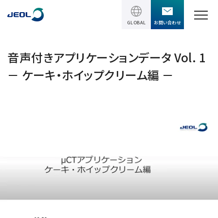
GLOBAL
お問い合わせ
TOPページ
音声付きアプリケーションデータ Vol. 1
－ ケーキ・ホイップクリーム編 －
製品情報
製品情報
サービス＆サポート
理科学機器
サービス＆サポート
ソリューション
電子顕微鏡 総合
装置利用サポート
透過電子顕微鏡 (TEM)
ソリューション
イベント・セミナー
講習
TEM周辺機器
半導体
受託分析
イベント・セミナー
走査電子顕微鏡 (SEM)
会社情報
電機・電子部品
設置環境対策
SEM周辺機器
最新のセミナー / ウェビナー