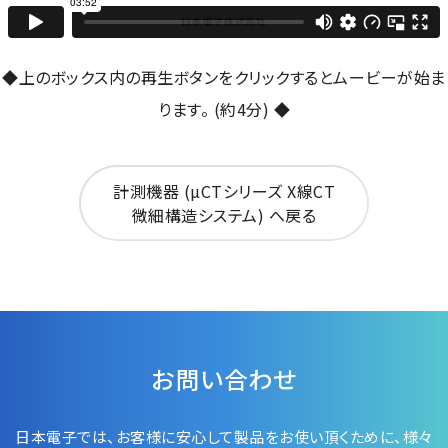
資源・エネルギー
保守契約
会社情報
断面試料作製装置 (CP)
IR情報
最新のイベント・展示会
鉄鋼
ブリッジングサービス
集束イオンビーム加工観察装置 (FIB)
会社概要
ウェビナーアーカイブ
◆上のボックス内の再生ボタンをクリックするとムービーが始ま
化学
サブスクリプション
電子プローブマイクロアナライザー (EPMA)
サステナビリティ
ご挨拶
ります。 (約4分) ◆
ガラス・セラミック
リース
オージェマイクロプローブ (Auger)
経営理念
サステナビリティ
生物学
シェアリング
採用情報
光電子分光装置 (XPS、ESCA)
事業紹介
食品・植物
計測機器 (µCTシリーズ X線CT
リユース
グローバル & ニッチ
蛍光X線分析装置 (XRF)
グローバルネットワーク
採用情報
微細構造システム) へ戻る
防衛・航空宇宙
お薦め消耗品
トップコミットメント
その他装置
YOKOGUSHI 2.0
ニュース
ライフサイエンス
数字で見る日本電子
サステナビリティへの考え方
クローズアップJEOL
磁気共鳴装置 総合
安全データシート(SDS)
電池
日本電子について
環境
JEOLメールマガジン登録
理科教育支援
核磁気共鳴装置 (NMR)
自動車
VOICE
社会
お問い合わせのご案内
NMRプローブ
非鉄・金属
PROFESSIONAL INTERVIEW
お問い合わせ
ガバナンス
会員制サービス
(JEOL Solutions / パーツ販売ECサイト)
超伝導マグネット (SCM)
国内拠点
プラスチック・高分子
福利厚生
サイトマップ
NMR周辺機器
国内関係会社
サポートプラン
(パーコール・オーバーホール)
日本電子では、お客様に安心して製品をお使い頂くために、
様々
臨床・病理
統合報告書