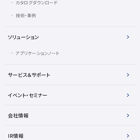
半導体関連機器
カタログダウンロード
JEOL STATION
電子ビーム描画装置 (可変・スポット)
技術・事例
ライフサイエンス解析装置
ソリューション
クライオ電子顕微鏡
透過電子顕微鏡 (TEM)
アプリケーションノート
走査電子顕微鏡 (SEM)
集束イオンビーム加工観察装置 (FIB-SEM)
サービス＆サポート
核磁気共鳴装置 (NMR)
イベント・セミナー
MALDI-TOFMS
GC-TOFMS
会社情報
MicroED 専用装置
産業機器
IR情報