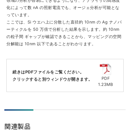
領域の分析が容易にできるようになり、アナライザの高感度
資源・エネルギー
保守契約
会社情報
断面試料作製装置 (CP)
化によって数 nA の照射電流でも、オージェ分析が可能とな
IR情報
最新のイベント・展示会
鉄鋼
ブリッジングサービス
っています。
集束イオンビーム加工観察装置 (FIB)
会社概要
ウェビナーアーカイブ
ここでは、Si ウエハ上に分散した直径約 10nm の Ag ナノパ
化学
サブスクリプション
電子プローブマイクロアナライザー (EPMA)
サステナビリティ
ご挨拶
ーティクルを 50 万倍で分析した結果を示します。約 10nm
ガラス・セラミック
リース
の粒子間 ギャップが確認できることから、マッピングの空間
オージェマイクロプローブ (Auger)
経営理念
サステナビリティ
生物学
分解能は 10nm 以下であることがわかります。
シェアリング
採用情報
光電子分光装置 (XPS、ESCA)
事業紹介
食品・植物
リユース
グローバル & ニッチ
蛍光X線分析装置 (XRF)
グローバルネットワーク
採用情報
防衛・航空宇宙
お薦め消耗品
トップコミットメント
その他装置
YOKOGUSHI 2.0
続きはPDFファイルをご覧ください。
ニュース
ライフサイエンス
数字で見る日本電子
サステナビリティへの考え方
PDF
クリックすると別ウィンドウが開きます。
クローズアップJEOL
磁気共鳴装置 総合
安全データシート(SDS)
1.23MB
電池
日本電子について
環境
JEOLメールマガジン登録
理科教育支援
核磁気共鳴装置 (NMR)
自動車
VOICE
社会
お問い合わせのご案内
NMRプローブ
非鉄・金属
PROFESSIONAL INTERVIEW
ガバナンス
会員制サービス
(JEOL Solutions / パーツ販売ECサイト)
超伝導マグネット (SCM)
国内拠点
プラスチック・高分子
福利厚生
サイトマップ
NMR周辺機器
関連製品
国内関係会社
サポートプラン
(パーコール・オーバーホール)
臨床・病理
統合報告書