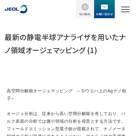
GLOBAL
お問い合わせ
TOPページ
最新の静電半球アナライザを用いたナ
製品情報
ノ領域オージェマッピング (1)
製品情報
サービス＆サポート
理科学機器
サービス＆サポート
ソリューション
電子顕微鏡 総合
高空間分解能オージェマッピング − Siウエハ上のAgナノ粒
装置利用サポート
子−
透過電子顕微鏡 (TEM)
ソリューション
イベント・セミナー
講習
TEM周辺機器
オージェ分析は、従来から高い空間分解能を有しており、バ
半導体
受託分析
イベント・セミナー
ルク表面の分析では微小領域の分析を得意とする方法です。
走査電子顕微鏡 (SEM)
会社情報
電機・電子部品
設置環境対策
フィールドエミッション型電子銃が搭載されて、ナノメータ
SEM周辺機器
最新のセミナー / ウェビナー