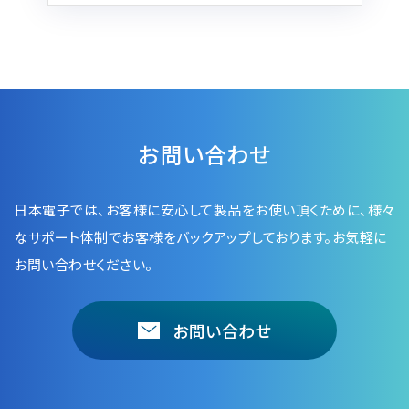
電子ビーム金属3Dプリンター (AM)
成膜関連機器 (電子銃・プラズマ源・他)
材料生成機器 (ナノ粒子合成／ナノ粒子表面改質・電子ビー
ム溶解)
お客様紹介 / 開発秘話
お問い合わせ
導入事例
Interview
日本電子では、お客様に安心して製品をお使い頂くために、
様々
なサポート体制でお客様をバックアップしております。お気軽に
開発秘話
お問い合わせください。
カタログダウンロード
お問い合わせ
お客様紹介 / 開発秘話
JEOL 装置入門