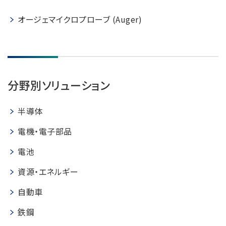
NMRソフトウェア
海外関係会社
製品を安全にお使いいただくために
医薬・創薬
新卒採用
健康経営
オージェマイクロプローブ (Auger)
電子スピン共鳴装置 (ESR)
沿革
災害時の対応マニュアル
環境
インターンシップ
公的研究費の運営・管理責任体制
コーポレートシンボル
ESR周辺機器
サービス＆サポートエリア
キャリア採用
その他
定量NMR (qNMR)
アップグレード
派遣登録
アプリケーションノート
分野別ソリューション
質量分析計 総合
GC-MS
半導体
微細な世界（電子顕微鏡画像集）
MALDI-TOFMS
電機・電子部品
LC-MS (DART-MS)
電池
コラム
マルチイオン化-未知物質解析システム JMS-T2000GC
MultiAnalyzer
資源・エネルギー
GC-MS用前処理装置
自動車
日本電子ニュース｜技術情報誌
MSソフトウェア
鉄鋼