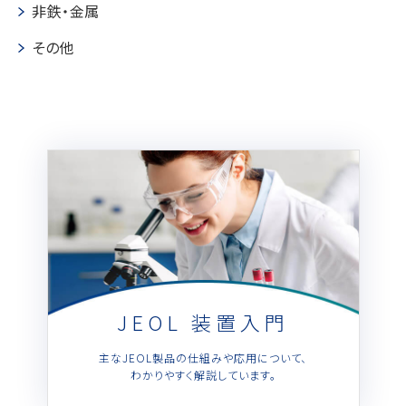
半導体関連機器
非鉄・金属
JEOL STATION
電子ビーム描画装置 (可変・スポット)
その他
ライフサイエンス解析装置
クライオ電子顕微鏡
透過電子顕微鏡 (TEM)
走査電子顕微鏡 (SEM)
集束イオンビーム加工観察装置 (FIB-SEM)
核磁気共鳴装置 (NMR)
MALDI-TOFMS
GC-TOFMS
JEOL 装置入門
MicroED 専用装置
主なJEOL製品の仕組みや応用について、
わかりやすく解説しています。
産業機器