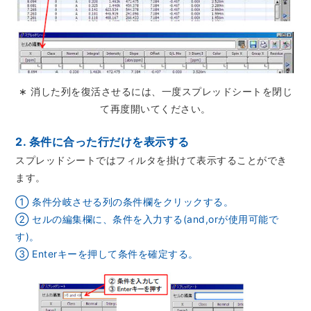
資源・エネルギー
保守契約
会社情報
断面試料作製装置 (CP)
IR情報
最新のイベント・展示会
鉄鋼
ブリッジングサービス
集束イオンビーム加工観察装置 (FIB)
会社概要
ウェビナーアーカイブ
化学
サブスクリプション
電子プローブマイクロアナライザー (EPMA)
サステナビリティ
ご挨拶
ガラス・セラミック
リース
オージェマイクロプローブ (Auger)
∗ 消した列を復活させるには、一度スプレッドシートを閉じ
経営理念
サステナビリティ
生物学
シェアリング
て再度開いてください。
採用情報
光電子分光装置 (XPS、ESCA)
事業紹介
食品・植物
リユース
グローバル & ニッチ
蛍光X線分析装置 (XRF)
2. 条件に合った行だけを表示する
グローバルネットワーク
採用情報
防衛・航空宇宙
お薦め消耗品
トップコミットメント
スプレッドシートではフィルタを掛けて表示することができ
その他装置
YOKOGUSHI 2.0
ニュース
ます。
ライフサイエンス
数字で見る日本電子
サステナビリティへの考え方
クローズアップJEOL
磁気共鳴装置 総合
① 条件分岐させる列の条件欄をクリックする。
安全データシート(SDS)
電池
日本電子について
環境
JEOLメールマガジン登録
理科教育支援
② セルの編集欄に、条件を入力する(and,orが使用可能で
核磁気共鳴装置 (NMR)
自動車
VOICE
社会
す)。
お問い合わせのご案内
NMRプローブ
非鉄・金属
PROFESSIONAL INTERVIEW
③ Enterキーを押して条件を確定する。
ガバナンス
会員制サービス
(JEOL Solutions / パーツ販売ECサイト)
超伝導マグネット (SCM)
国内拠点
プラスチック・高分子
福利厚生
サイトマップ
NMR周辺機器
国内関係会社
サポートプラン
(パーコール・オーバーホール)
臨床・病理
統合報告書