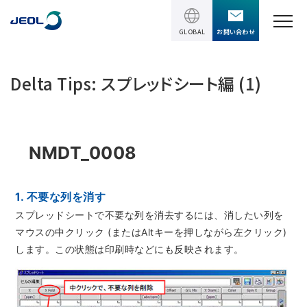
GLOBAL
お問い合わせ
TOPページ
Delta Tips: スプレッドシート編 (1)
製品情報
製品情報
NMDT_0008
サービス＆サポート
理科学機器
サービス＆サポート
ソリューション
1. 不要な列を消す
電子顕微鏡 総合
スプレッドシートで不要な列を消去するには、消したい列を
装置利用サポート
透過電子顕微鏡 (TEM)
ソリューション
マウスの中クリック (またはAltキーを押しながら左クリック)
イベント・セミナー
講習
します。この状態は印刷時などにも反映されます。
TEM周辺機器
半導体
受託分析
イベント・セミナー
走査電子顕微鏡 (SEM)
会社情報
電機・電子部品
設置環境対策
SEM周辺機器
最新のセミナー / ウェビナー