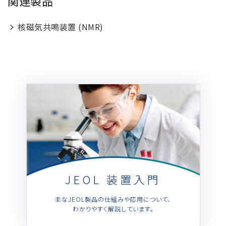
関連製品
半導体関連機器
JEOL STATION
電子ビーム描画装置 (可変・スポット)
核磁気共鳴装置 (NMR)
ライフサイエンス解析装置
クライオ電子顕微鏡
透過電子顕微鏡 (TEM)
走査電子顕微鏡 (SEM)
集束イオンビーム加工観察装置 (FIB-SEM)
核磁気共鳴装置 (NMR)
MALDI-TOFMS
GC-TOFMS
JEOL 装置入門
MicroED 専用装置
主なJEOL製品の仕組みや応用について、
わかりやすく解説しています。
産業機器