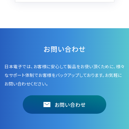
電子ビーム金属3Dプリンター (AM)
成膜関連機器 (電子銃・プラズマ源・他)
材料生成機器 (ナノ粒子合成／ナノ粒子表面改質・電子ビー
ム溶解)
お客様紹介 / 開発秘話
お問い合わせ
導入事例
Interview
日本電子では、お客様に安心して製品をお使い頂くために、
様々
なサポート体制でお客様をバックアップしております。お気軽に
開発秘話
お問い合わせください。
カタログダウンロード
お問い合わせ
お客様紹介 / 開発秘話
JEOL 装置入門