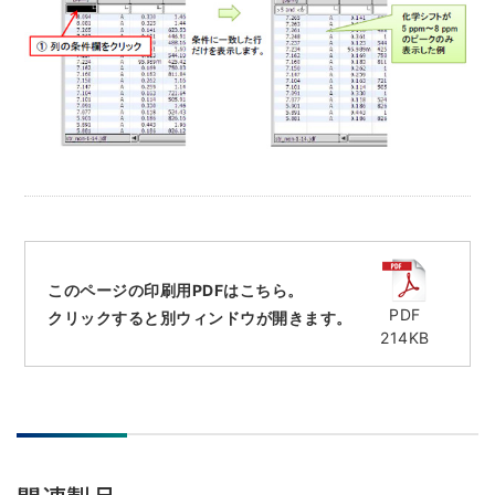
NMRソフトウェア
海外関係会社
製品を安全にお使いいただくために
医薬・創薬
新卒採用
健康経営
電子スピン共鳴装置 (ESR)
沿革
災害時の対応マニュアル
環境
インターンシップ
公的研究費の運営・管理責任体制
コーポレートシンボル
ESR周辺機器
サービス＆サポートエリア
キャリア採用
その他
定量NMR (qNMR)
アップグレード
派遣登録
アプリケーションノート
質量分析計 総合
GC-MS
微細な世界（電子顕微鏡画像集）
MALDI-TOFMS
このページの印刷用PDFはこちら。
LC-MS (DART-MS)
PDF
クリックすると別ウィンドウが開きます。
214KB
コラム
マルチイオン化-未知物質解析システム JMS-T2000GC
MultiAnalyzer
GC-MS用前処理装置
日本電子ニュース｜技術情報誌
MSソフトウェア