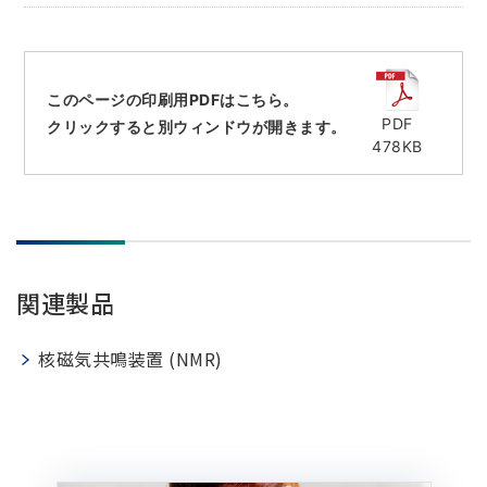
電子ビーム金属3Dプリンター (AM)
成膜関連機器 (電子銃・プラズマ源・他)
材料生成機器 (ナノ粒子合成／ナノ粒子表面改質・電子ビー
このページの印刷用PDFはこちら。
ム溶解)
PDF
クリックすると別ウィンドウが開きます。
478KB
お客様紹介 / 開発秘話
導入事例
Interview
開発秘話
関連製品
カタログダウンロード
核磁気共鳴装置 (NMR)
お客様紹介 / 開発秘話
JEOL 装置入門