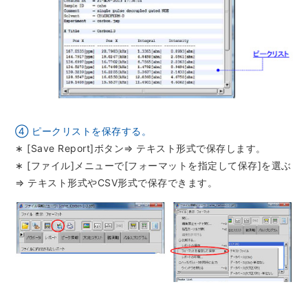
半導体関連機器
JEOL STATION
電子ビーム描画装置 (可変・スポット)
ライフサイエンス解析装置
クライオ電子顕微鏡
透過電子顕微鏡 (TEM)
④ ピークリストを保存する。
走査電子顕微鏡 (SEM)
∗ [Save Report]ボタン⇒ テキスト形式で保存します。
集束イオンビーム加工観察装置 (FIB-SEM)
∗ [ファイル]メニューで[フォーマットを指定して保存]を選ぶ
⇒ テキスト形式やCSV形式で保存できます。
核磁気共鳴装置 (NMR)
MALDI-TOFMS
GC-TOFMS
MicroED 専用装置
産業機器