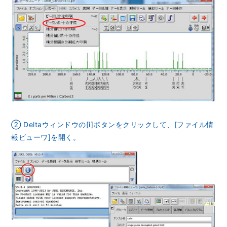
資源・エネルギー
保守契約
会社情報
断面試料作製装置 (CP)
IR情報
最新のイベント・展示会
鉄鋼
ブリッジングサービス
集束イオンビーム加工観察装置 (FIB)
会社概要
ウェビナーアーカイブ
化学
サブスクリプション
電子プローブマイクロアナライザー (EPMA)
サステナビリティ
ご挨拶
ガラス・セラミック
リース
オージェマイクロプローブ (Auger)
経営理念
サステナビリティ
生物学
シェアリング
採用情報
光電子分光装置 (XPS、ESCA)
事業紹介
食品・植物
リユース
グローバル & ニッチ
蛍光X線分析装置 (XRF)
グローバルネットワーク
採用情報
防衛・航空宇宙
お薦め消耗品
トップコミットメント
その他装置
YOKOGUSHI 2.0
② Deltaウィンドウの[i]ボタンをクリックして、[ファイル情
ニュース
ライフサイエンス
数字で見る日本電子
サステナビリティへの考え方
報ビューワ]を開く。
クローズアップJEOL
磁気共鳴装置 総合
安全データシート(SDS)
電池
日本電子について
環境
JEOLメールマガジン登録
理科教育支援
核磁気共鳴装置 (NMR)
自動車
VOICE
社会
お問い合わせのご案内
NMRプローブ
非鉄・金属
PROFESSIONAL INTERVIEW
ガバナンス
会員制サービス
(JEOL Solutions / パーツ販売ECサイト)
超伝導マグネット (SCM)
国内拠点
プラスチック・高分子
福利厚生
サイトマップ
NMR周辺機器
国内関係会社
サポートプラン
(パーコール・オーバーホール)
臨床・病理
統合報告書