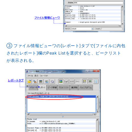
NMRソフトウェア
海外関係会社
製品を安全にお使いいただくために
医薬・創薬
新卒採用
健康経営
電子スピン共鳴装置 (ESR)
沿革
災害時の対応マニュアル
環境
インターンシップ
公的研究費の運営・管理責任体制
コーポレートシンボル
ESR周辺機器
サービス＆サポートエリア
キャリア採用
その他
定量NMR (qNMR)
アップグレード
派遣登録
③ ファイル情報ビューワの[レポート]タブで[ファイルに内包
アプリケーションノート
質量分析計 総合
されたレポート]欄のPeak Listを選択すると、ピークリスト
が表示される。
GC-MS
微細な世界（電子顕微鏡画像集）
MALDI-TOFMS
LC-MS (DART-MS)
コラム
マルチイオン化-未知物質解析システム JMS-T2000GC
MultiAnalyzer
GC-MS用前処理装置
日本電子ニュース｜技術情報誌
MSソフトウェア