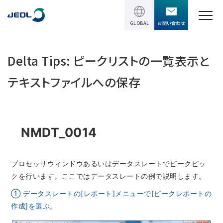
GLOBAL
お問い合わせ
TOPページ
Delta Tips: ピークリストの一覧表示と
製品情報
テキストファイルへの保存
製品情報
サービス＆サポート
理科学機器
NMDT_0014
サービス＆サポート
ソリューション
電子顕微鏡 総合
装置利用サポート
プロセッサウィンドウあるいはデータスレートでピークピッ
透過電子顕微鏡 (TEM)
ソリューション
イベント・セミナー
講習
クを行います。ここではデータスレートの例で説明します。
TEM周辺機器
半導体
受託分析
① データスレートの[レポート]メニューで[ピークレポートの
イベント・セミナー
走査電子顕微鏡 (SEM)
作成]を選ぶ。
会社情報
電機・電子部品
設置環境対策
SEM周辺機器
最新のセミナー / ウェビナー