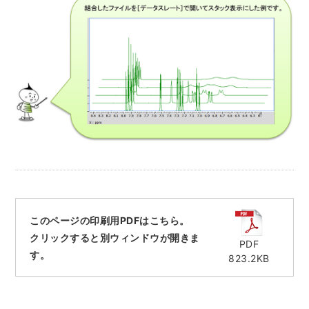
電子ビーム金属3Dプリンター (AM)
成膜関連機器 (電子銃・プラズマ源・他)
材料生成機器 (ナノ粒子合成／ナノ粒子表面改質・電子ビー
ム溶解)
お客様紹介 / 開発秘話
導入事例
Interview
開発秘話
このページの印刷用PDFはこちら。
カタログダウンロード
クリックすると別ウィンドウが開きま
PDF
す。
823.2KB
お客様紹介 / 開発秘話
JEOL 装置入門