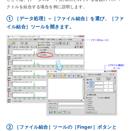
資源・エネルギー
保守契約
会社情報
クトルを結合する場合を例に説明します。
断面試料作製装置 (CP)
IR情報
最新のイベント・展示会
鉄鋼
ブリッジングサービス
集束イオンビーム加工観察装置 (FIB)
① ［データ処理］−［ファイル結合］を選び、［ファ
会社概要
ウェビナーアーカイブ
化学
サブスクリプション
イル結合］ツールを開きます。
電子プローブマイクロアナライザー (EPMA)
サステナビリティ
ご挨拶
ガラス・セラミック
リース
オージェマイクロプローブ (Auger)
経営理念
サステナビリティ
生物学
シェアリング
採用情報
光電子分光装置 (XPS、ESCA)
事業紹介
食品・植物
リユース
グローバル & ニッチ
蛍光X線分析装置 (XRF)
グローバルネットワーク
採用情報
防衛・航空宇宙
お薦め消耗品
トップコミットメント
その他装置
YOKOGUSHI 2.0
ニュース
ライフサイエンス
数字で見る日本電子
サステナビリティへの考え方
クローズアップJEOL
磁気共鳴装置 総合
安全データシート(SDS)
電池
日本電子について
環境
JEOLメールマガジン登録
理科教育支援
核磁気共鳴装置 (NMR)
自動車
VOICE
社会
お問い合わせのご案内
NMRプローブ
非鉄・金属
PROFESSIONAL INTERVIEW
ガバナンス
会員制サービス
(JEOL Solutions / パーツ販売ECサイト)
超伝導マグネット (SCM)
国内拠点
プラスチック・高分子
福利厚生
サイトマップ
NMR周辺機器
国内関係会社
② ［ファイル結合］ツールの［Finger］ボタンと
サポートプラン
(パーコール・オーバーホール)
臨床・病理
統合報告書