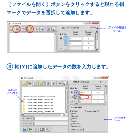
［ファイルを開く］ボタンをクリックすると現れる指
NMRソフトウェア
海外関係会社
製品を安全にお使いいただくために
医薬・創薬
新卒採用
健康経営
マークでデータを選択して追加します。
電子スピン共鳴装置 (ESR)
沿革
災害時の対応マニュアル
環境
インターンシップ
公的研究費の運営・管理責任体制
コーポレートシンボル
ESR周辺機器
サービス＆サポートエリア
キャリア採用
その他
定量NMR (qNMR)
アップグレード
派遣登録
アプリケーションノート
質量分析計 総合
GC-MS
③ 軸(Y)に追加したデータの数を入力します。
微細な世界（電子顕微鏡画像集）
MALDI-TOFMS
LC-MS (DART-MS)
コラム
マルチイオン化-未知物質解析システム JMS-T2000GC
MultiAnalyzer
GC-MS用前処理装置
日本電子ニュース｜技術情報誌
MSソフトウェア