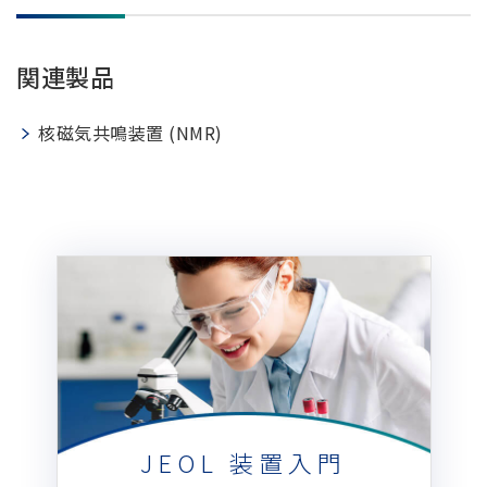
用語集
関連製品
核磁気共鳴装置 (NMR)
お薦め消耗品
生産終了製品
JEOL 装置入門