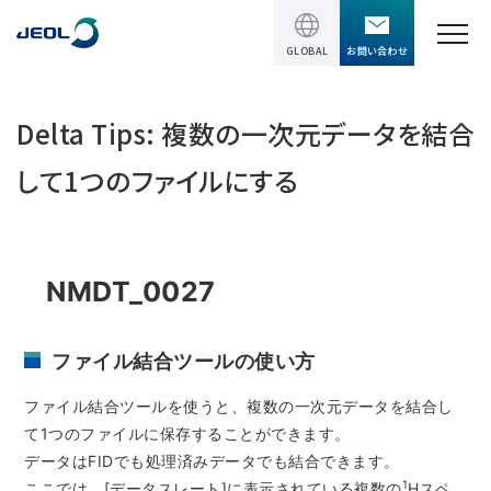
GLOBAL
お問い合わせ
TOPページ
Delta Tips: 複数の一次元データを結合
製品情報
して1つのファイルにする
製品情報
サービス＆サポート
理科学機器
NMDT_0027
サービス＆サポート
ソリューション
電子顕微鏡 総合
装置利用サポート
ファイル結合ツールの使い方
透過電子顕微鏡 (TEM)
ソリューション
イベント・セミナー
講習
TEM周辺機器
ファイル結合ツールを使うと、複数の一次元データを結合し
半導体
受託分析
て1つのファイルに保存することができます。
イベント・セミナー
走査電子顕微鏡 (SEM)
会社情報
電機・電子部品
データはFIDでも処理済みデータでも結合できます。
設置環境対策
SEM周辺機器
1
最新のセミナー / ウェビナー
ここでは、[データスレート]に表示されている複数の
Hスペ