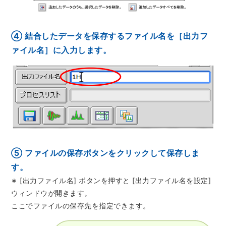
半導体関連機器
JEOL STATION
電子ビーム描画装置 (可変・スポット)
④ 結合したデータを保存するファイル名を［出力フ
ライフサイエンス解析装置
ァイル名］に入力します。
クライオ電子顕微鏡
透過電子顕微鏡 (TEM)
走査電子顕微鏡 (SEM)
集束イオンビーム加工観察装置 (FIB-SEM)
核磁気共鳴装置 (NMR)
MALDI-TOFMS
⑤ ファイルの保存ボタンをクリックして保存しま
す。
GC-TOFMS
∗ [出力ファイル名] ボタンを押すと [出力ファイル名を設定]
MicroED 専用装置
ウィンドウが開きます。
ここでファイルの保存先を指定できます。
産業機器