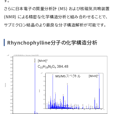
す。
半導体関連機器
JEOL STATION
さらに日本電子の質量分析計 (MS) および核磁気共鳴装置
電子ビーム描画装置 (可変・スポット)
(NMR) による精密な化学構造分析と組み合わせることで、
ライフサイエンス解析装置
サブミクロン結晶のより最良な分子構造解析が可能です。
クライオ電子顕微鏡
Rhynchophylline分子の化学構造分析
透過電子顕微鏡 (TEM)
走査電子顕微鏡 (SEM)
集束イオンビーム加工観察装置 (FIB-SEM)
核磁気共鳴装置 (NMR)
MALDI-TOFMS
GC-TOFMS
MicroED 専用装置
産業機器