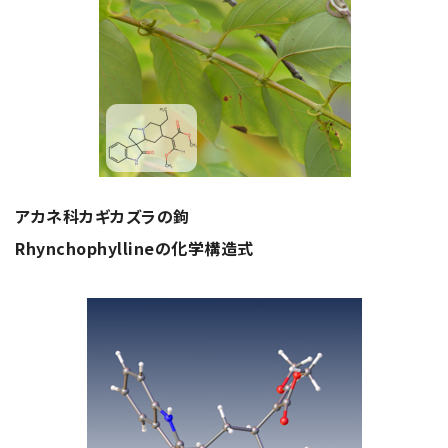
資源・エネルギー
保守契約
会社情報
断面試料作製装置 (CP)
IR情報
最新のイベント・展示会
鉄鋼
ブリッジングサービス
集束イオンビーム加工観察装置 (FIB)
会社概要
ウェビナーアーカイブ
化学
サブスクリプション
電子プローブマイクロアナライザー (EPMA)
サステナビリティ
ご挨拶
ガラス・セラミック
リース
オージェマイクロプローブ (Auger)
経営理念
サステナビリティ
生物学
シェアリング
採用情報
光電子分光装置 (XPS、ESCA)
事業紹介
食品・植物
リユース
グローバル & ニッチ
蛍光X線分析装置 (XRF)
グローバルネットワーク
採用情報
アカネ科カギカズラの鉤
防衛・航空宇宙
お薦め消耗品
トップコミットメント
その他装置
YOKOGUSHI 2.0
Rhynchophyllineの化学構造式
ニュース
ライフサイエンス
数字で見る日本電子
サステナビリティへの考え方
クローズアップJEOL
磁気共鳴装置 総合
安全データシート(SDS)
電池
日本電子について
環境
JEOLメールマガジン登録
理科教育支援
核磁気共鳴装置 (NMR)
自動車
VOICE
社会
お問い合わせのご案内
NMRプローブ
非鉄・金属
PROFESSIONAL INTERVIEW
ガバナンス
会員制サービス
(JEOL Solutions / パーツ販売ECサイト)
超伝導マグネット (SCM)
国内拠点
プラスチック・高分子
福利厚生
サイトマップ
NMR周辺機器
国内関係会社
サポートプラン
(パーコール・オーバーホール)
臨床・病理
統合報告書