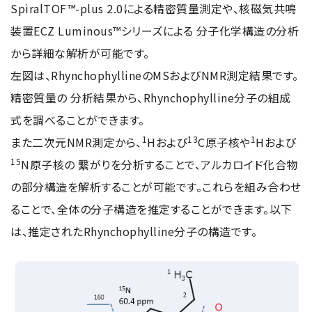
SpiralTOF™-plus 2.0による精密質量測定や、核磁気共鳴
装置ECZ Luminous™シリーズによる 分子化学構造の分析
用語集
から詳細な解析が可能です。
左図は、RhynchophyllineのMSおよびNMR測定結果です。
精密質量の 分析結果から、Rhynchophylline分子の組成
お薦め消耗品
式を調べることができます。
生産終了製品
1
13
1
また二次元NMR測定から、
Hおよび
C原子核や
Hおよび
15
N原子核の 繋がりを分析することで、アルカロイド化合物
の部分構造を解析することが可能です。これらを組み合わせ
ることで、全体の分子構造を推定することができます。以下
は、推定されたRhynchophylline分子の構造です。