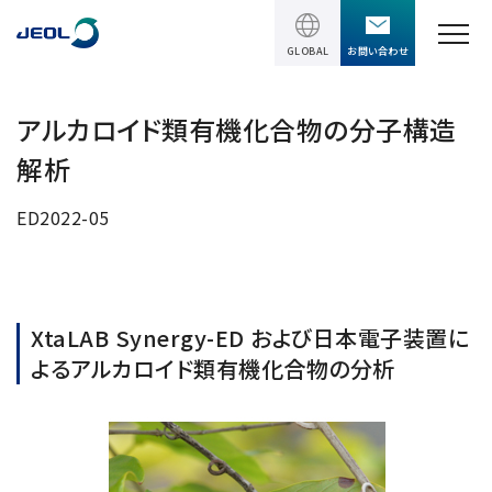
GLOBAL
お問い合わせ
TOPページ
アルカロイド類有機化合物の分子構造
解析
製品情報
ED2022-05
製品情報
サービス＆サポート
理科学機器
サービス＆サポート
ソリューション
電子顕微鏡 総合
XtaLAB Synergy-ED および日本電子装置に
装置利用サポート
よるアルカロイド類有機化合物の分析
透過電子顕微鏡 (TEM)
ソリューション
イベント・セミナー
講習
TEM周辺機器
半導体
受託分析
イベント・セミナー
走査電子顕微鏡 (SEM)
会社情報
電機・電子部品
設置環境対策
SEM周辺機器
最新のセミナー / ウェビナー