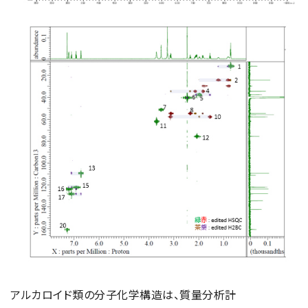
電子ビーム金属3Dプリンター (AM)
成膜関連機器 (電子銃・プラズマ源・他)
材料生成機器 (ナノ粒子合成／ナノ粒子表面改質・電子ビー
ム溶解)
お客様紹介 / 開発秘話
導入事例
Interview
開発秘話
カタログダウンロード
お客様紹介 / 開発秘話
アルカロイド類の分子化学構造は、質量分析計
JEOL 装置入門