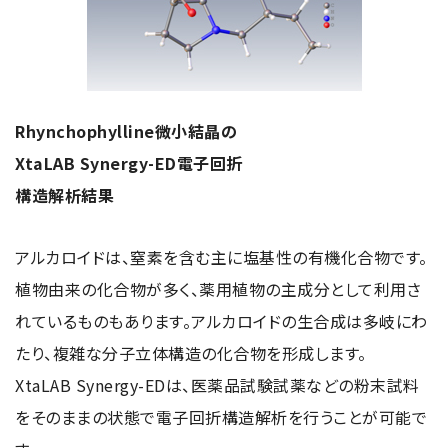
NMRソフトウェア
海外関係会社
製品を安全にお使いいただくために
医薬・創薬
新卒採用
健康経営
電子スピン共鳴装置 (ESR)
沿革
災害時の対応マニュアル
環境
インターンシップ
公的研究費の運営・管理責任体制
コーポレートシンボル
ESR周辺機器
サービス＆サポートエリア
キャリア採用
その他
定量NMR (qNMR)
アップグレード
Rhynchophylline微小結晶の
派遣登録
アプリケーションノート
XtaLAB Synergy-ED電子回折
質量分析計 総合
構造解析結果
GC-MS
微細な世界（電子顕微鏡画像集）
MALDI-TOFMS
アルカロイドは、窒素を含む主に塩基性の有機化合物です。
LC-MS (DART-MS)
植物由来の化合物が多く、薬用植物の主成分として利用さ
コラム
マルチイオン化-未知物質解析システム JMS-T2000GC
れているものもあります。アルカロイドの生合成は多岐にわ
MultiAnalyzer
たり、複雑な分子立体構造の化合物を形成します。
GC-MS用前処理装置
XtaLAB Synergy-EDは、医薬品試験試薬などの粉末試料
日本電子ニュース｜技術情報誌
MSソフトウェア
をそのままの状態で電子回折構造解析を行うことが可能で