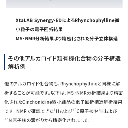
XtaLAB Synergy-EDによるRhynchophylline微
小粒子の電子回折結果
MS・NMR分析結果より精密化された分子立体構造
その他アルカロイド類有機化合物の分子構造
解析例
他のアルカロイド化合物も、Rhynchophyllineと同様に解
析することが可能です。以下は、MS・NMR分析結果より精密
化されたCinchonidine微小結晶の電子回折構造解析結果
1
13
1
です。 NMRで確認できた
Hおよび
C原子核や
Hおよび
15
N原子核の繋がりから精密化されました。