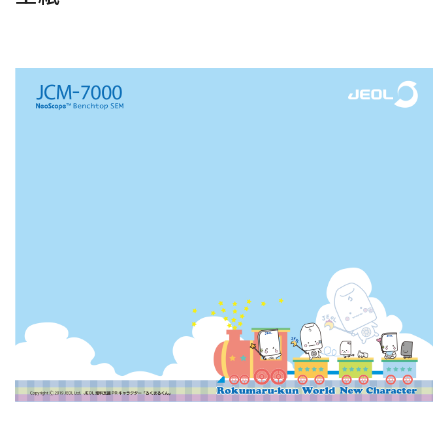
資源・エネルギー
保守契約
会社情報
断面試料作製装置 (CP)
IR情報
最新のイベント・展示会
鉄鋼
ブリッジングサービス
集束イオンビーム加工観察装置 (FIB)
会社概要
ウェビナーアーカイブ
化学
サブスクリプション
電子プローブマイクロアナライザー (EPMA)
サステナビリティ
ご挨拶
ガラス・セラミック
リース
オージェマイクロプローブ (Auger)
経営理念
サステナビリティ
生物学
シェアリング
採用情報
光電子分光装置 (XPS、ESCA)
事業紹介
食品・植物
リユース
グローバル & ニッチ
蛍光X線分析装置 (XRF)
グローバルネットワーク
採用情報
防衛・航空宇宙
お薦め消耗品
トップコミットメント
その他装置
YOKOGUSHI 2.0
ニュース
ライフサイエンス
数字で見る日本電子
サステナビリティへの考え方
クローズアップJEOL
磁気共鳴装置 総合
安全データシート(SDS)
電池
日本電子について
環境
JEOLメールマガジン登録
理科教育支援
核磁気共鳴装置 (NMR)
自動車
VOICE
社会
お問い合わせのご案内
NMRプローブ
非鉄・金属
PROFESSIONAL INTERVIEW
ガバナンス
会員制サービス
(JEOL Solutions / パーツ販売ECサイト)
超伝導マグネット (SCM)
国内拠点
プラスチック・高分子
福利厚生
サイトマップ
NMR周辺機器
国内関係会社
サポートプラン
(パーコール・オーバーホール)
臨床・病理
統合報告書