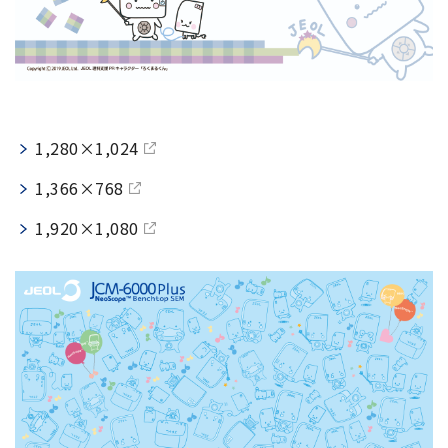
半導体関連機器
JEOL STATION
電子ビーム描画装置 (可変・スポット)
ライフサイエンス解析装置
クライオ電子顕微鏡
1,280×1,024
透過電子顕微鏡 (TEM)
1,366×768
走査電子顕微鏡 (SEM)
1,920×1,080
集束イオンビーム加工観察装置 (FIB-SEM)
核磁気共鳴装置 (NMR)
MALDI-TOFMS
GC-TOFMS
MicroED 専用装置
産業機器