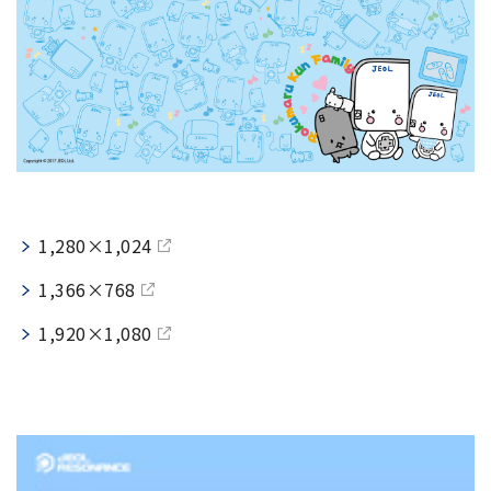
電子ビーム金属3Dプリンター (AM)
成膜関連機器 (電子銃・プラズマ源・他)
材料生成機器 (ナノ粒子合成／ナノ粒子表面改質・電子ビー
ム溶解)
お客様紹介 / 開発秘話
導入事例
1,280×1,024
Interview
開発秘話
1,366×768
1,920×1,080
カタログダウンロード
お客様紹介 / 開発秘話
JEOL 装置入門