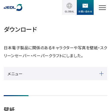
GLOBAL
お問い合わせ
TOPページ
ダウンロード
製品情報
日本電子製品に関係のあるキャラクターや写真を壁紙・スク
製品情報
サービス＆サポート
リーンセーバー・ペーパークラフトにしました。
理科学機器
サービス＆サポート
ソリューション
メニュー
電子顕微鏡 総合
装置利用サポート
透過電子顕微鏡 (TEM)
ソリューション
イベント・セミナー
講習
TEM周辺機器
半導体
受託分析
イベント・セミナー
走査電子顕微鏡 (SEM)
会社情報
電機・電子部品
設置環境対策
壁紙
SEM周辺機器
最新のセミナー / ウェビナー