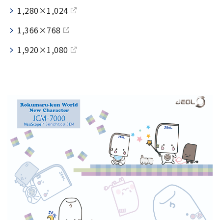
NMRソフトウェア
海外関係会社
1,280×1,024
製品を安全にお使いいただくために
医薬・創薬
新卒採用
健康経営
電子スピン共鳴装置 (ESR)
沿革
災害時の対応マニュアル
1,366×768
環境
インターンシップ
公的研究費の運営・管理責任体制
コーポレートシンボル
ESR周辺機器
サービス＆サポートエリア
キャリア採用
その他
1,920×1,080
定量NMR (qNMR)
アップグレード
派遣登録
アプリケーションノート
質量分析計 総合
GC-MS
微細な世界（電子顕微鏡画像集）
MALDI-TOFMS
LC-MS (DART-MS)
コラム
マルチイオン化-未知物質解析システム JMS-T2000GC
MultiAnalyzer
GC-MS用前処理装置
日本電子ニュース｜技術情報誌
MSソフトウェア