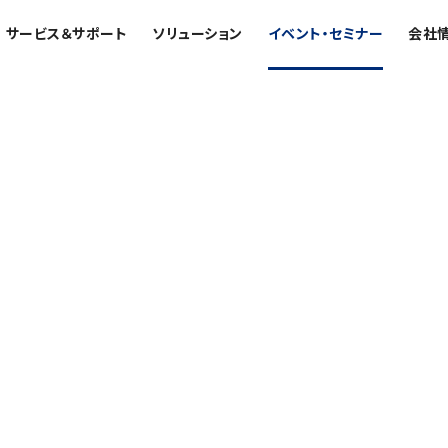
サービス＆サポート
ソリューション
イベント・セミナー
会社
エンス解析装置
産業機器
お客様紹介 / 開発秘話
電機・電子部品
講習
最新のイベント・展示会
トップコミットメント
日本電子について
電池
資源・エネルギー
受託分析
ウェビナーアーカイブ
サステナビリティへの考え方
VOICE
自動車
鉄鋼
設置環境対策
環境
PROFESSIONAL INTERVIEW
非鉄・金属
共鳴装置 総合
質量分析計 総合
事業紹
経営理念
化学
保守契約
社会
福利厚生
プラスチック・高分子
磁気共鳴装置 (NMR)
GC-MS
MRプローブ
MALDI-TOFMS
ガラス・セラミック
ブリッジングサービス
ガバナンス
臨床・病理
伝導マグネット (SCM)
LC-MS (DART-MS)
生物学
サブスクリプション
医薬・創薬
マルチイオン化-未知物質解析シス
MR周辺機器