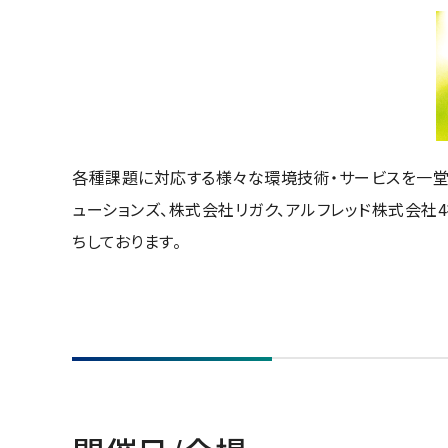
断面試料作製装置 (CP)
N
ライフサイエンス
集束イオンビーム加工観察装置 (FIB)
電
グローバルネットワーク
YOKOGUSHI
電子プローブマイクロアナライザー (EPMA)
E
オージェマイクロプローブ (Auger)
定
光電子分光装置 (XPS、ESCA)
各種課題に対応する様々な環境技術・サービスを一堂
蛍光X線分析装置 (XRF)
ューションズ、株式会社リガク、アルフレッド株式会社
4
その他装置
ちしております。