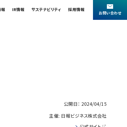
情報
IR情報
サステナビリティ
採用情報
お問い合わせ
統合報告書
新卒採用
国内拠点
アプリケーションノート
安全データシート(SDS)
カタログダウンロード
健康経営
インターンシップ
国内関係会社
会員制サービス
公的研究費の運営・管理責任体制
キャリア採用
海外関係会社
お客様紹介 / 開発秘話
微細な世界（電子顕微鏡画像集）
(JEOL Solutions / パーツ販売ECサイト)
派遣登録
沿革
サポートプラン
コーポレートシンボル
JEOL 装置入門
(パーコール・オーバーホール)
コラム
介
製品を安全にお使いいただくために
公開日： 2024/04/15
用語集
災害時の対応マニュアル
日本電子ニュース｜技術情報誌
主催: 日報ビジネス株式会社
サービス＆サポートエリア
お薦め消耗品
公式サイト