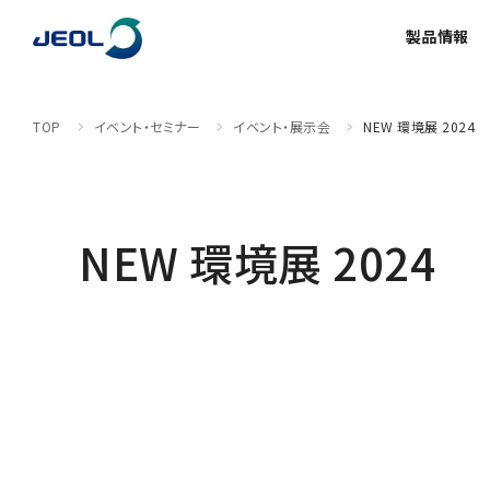
製品情報
TOP
イベント・セミナー
イベント・展示会
NEW 環境展 2024
製品情報
サービス＆サポート
ソリューション
イベント・セミナー
会社情報
サステナビリティ
採用情報
理科学機器
半導体関連機器
ライフサイ
NEW 環境展 2024
理科学機器
電子顕微鏡 総合
磁気
半導体
会社概要
ご挨拶
透過電子顕微鏡 (TEM)
核
TEM周辺機器
N
最新のセミナー/ウェビナー
数字で見る日本電子
グローバル & ニッチ
装置利用サポート
走査電子顕微鏡 (SEM)
超
SEM周辺機器
N