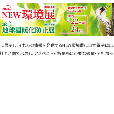
テム JMS-T2000GC
食品・植物
リース
環境
MRソフトウェア
MultiAnalyzer
子スピン共鳴装置 (ESR)
防衛・航空宇宙
シェアリング
その他
GC-MS用前処理装置
 2.0
クローズアップJEOL
理科教育
SR周辺機器
MSソフトウェア
リユース
量NMR (qNMR)
お薦め消耗品
に展示し、それらの情報を発信する
NEW
環境展に日本電子は出
社と合同で出展し、アスベスト分析業務に必要な観察・分析機器