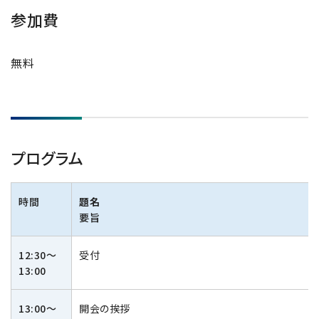
半導体関連機器
JEOL STATION
参加費
電子ビーム描画装置 (可変・スポット)
無料
ライフサイエンス解析装置
クライオ電子顕微鏡
透過電子顕微鏡 (TEM)
走査電子顕微鏡 (SEM)
プログラム
集束イオンビーム加工観察装置 (FIB-SEM)
核磁気共鳴装置 (NMR)
時間
題名
MALDI-TOFMS
要旨
GC-TOFMS
12:30～
受付
MicroED 専用装置
13:00
産業機器
13:00～
開会の挨拶