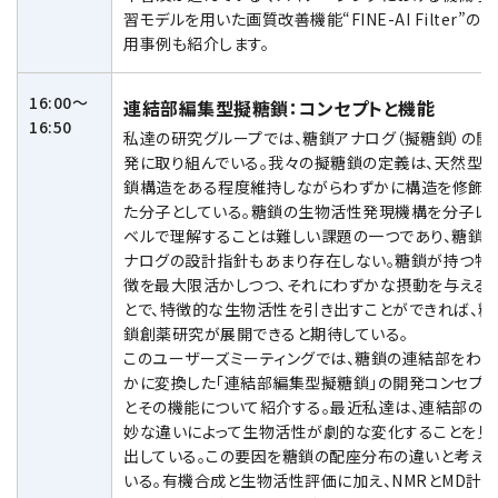
習モデルを用いた画質改善機能“FINE-AI Filter”の応
用事例も紹介します。
16:00～
連結部編集型擬糖鎖：コンセプトと機能
16:50
私達の研究グループでは、糖鎖アナログ（擬糖鎖）の開
発に取り組んでいる。我々の擬糖鎖の定義は、天然型
鎖構造をある程度維持しながらわずかに構造を修飾し
た分子としている。糖鎖の生物活性発現機構を分子レ
ベルで理解することは難しい課題の一つであり、糖鎖
ナログの設計指針もあまり存在しない。糖鎖が持つ特
徴を最大限活かしつつ、それにわずかな摂動を与える
とで、特徴的な生物活性を引き出すことができれば、糖
鎖創薬研究が展開できると期待している。
このユーザーズミーティングでは、糖鎖の連結部をわず
かに変換した「連結部編集型擬糖鎖」の開発コンセプト
とその機能について紹介する。最近私達は、連結部の
妙な違いによって生物活性が劇的な変化することを見
出している。この要因を糖鎖の配座分布の違いと考え
いる。有機合成と生物活性評価に加え、NMRとMD計算