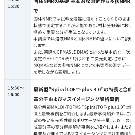
固体NMRの基礎 基本的な測定から多核NMRま
15:30
で
固体NMRでは試料を溶媒に溶かすことなくそのままの
状態で測定することが可能であり、材料分野等におい
極めて重要な分析手法となっています。
本講演では溶液NMRと固体NMRの違いについて説明
します。
また、実際のCPMAS、DDMASといった基本的な一次元
測定やHETCOR法と呼ばれる二次元測定、さらに
MQMASなどの多核NMRについても実際の測定データ
を示しながら説明します。
15:30～
最新型"SpiralTOF™-plus 3.0"の特長と合成
16:00
高分子およびマスイメージング解析事例
高分解能MALDI-TOFMS “SpiralTOF-plus3.0”の特
徴と最新事例をご紹介します。最新事例紹介では、ご要
望の多い多元系共重合ポリマーや分子量1万以上の合
成高分子の高分解能解析事例をご紹介します。また近
年普及が進んでいるマスイメージングにおける機械学