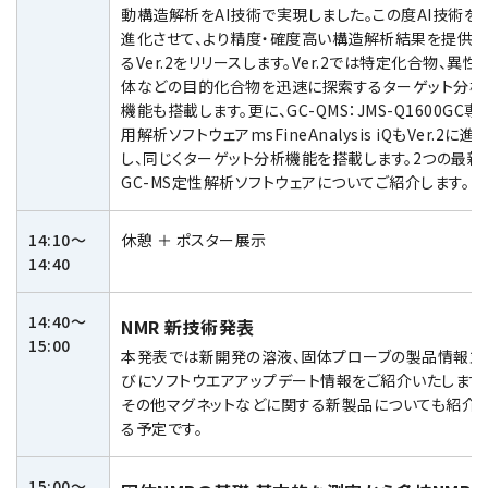
動構造解析をAI技術で実現しました。この度AI技術を
進化させて、より精度・確度高い構造解析結果を提供す
るVer.2をリリースします。Ver.2では特定化合物、異性
用語集
体などの目的化合物を迅速に探索するターゲット分析
機能も搭載します。更に、GC-QMS：JMS-Q1600GC専
用解析ソフトウェアmsFineAnalysis iQもVer.2に進
し、同じくターゲット分析機能を搭載します。2つの最新
お薦め消耗品
GC-MS定性解析ソフトウェアについてご紹介します。
生産終了製品
14:10～
休憩 ＋ ポスター展示
14:40
14:40～
NMR 新技術発表
15:00
本発表では新開発の溶液、固体プローブの製品情報並
びにソフトウエアアップデート情報をご紹介いたします
その他マグネットなどに関する新製品についても紹介
る予定です。
15:00～