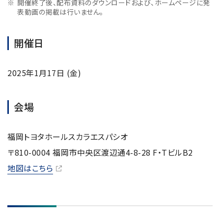
開催終了後、配布資料のダウンロードおよび、ホームページに発
NMRソフトウェア
海外関係会社
製品を安全にお使いいただくために
表動画の掲載は行いません。
医薬・創薬
新卒採用
健康経営
電子スピン共鳴装置 (ESR)
沿革
災害時の対応マニュアル
環境
インターンシップ
公的研究費の運営・管理責任体制
開催日
コーポレートシンボル
ESR周辺機器
サービス＆サポートエリア
キャリア採用
その他
定量NMR (qNMR)
アップグレード
派遣登録
2025年1月17日 (金)
アプリケーションノート
質量分析計 総合
GC-MS
会場
微細な世界（電子顕微鏡画像集）
MALDI-TOFMS
福岡トヨタホールスカラエスパシオ
LC-MS (DART-MS)
〒810-0004 福岡市中央区渡辺通4-8-28 F・TビルB2
コラム
マルチイオン化-未知物質解析システム JMS-T2000GC
MultiAnalyzer
地図はこちら
GC-MS用前処理装置
日本電子ニュース｜技術情報誌
MSソフトウェア