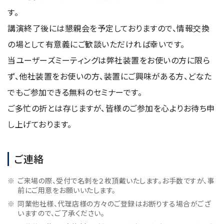
資源・エネルギー
保守契約
会社情報
す。
断面試料作製装置 (CP)
IR情報
最新のイベント・展示会
鉄鋼
ブリッジングサービス
講演終了後には懇親会を予定しておりますので、情報交換
集束イオンビーム加工観察装置 (FIB)
会社概要
ウェビナーアーカイブ
化学
サブスクリプション
の場として有意義にご歓談いただければ幸いです。
電子プローブマイクロアナライザー (EPMA)
サステナビリティ
ご挨拶
ガラス・セラミック
当ユーザーズミーティングは弊社装置をお使いの方に限ら
リース
オージェマイクロプローブ (Auger)
経営理念
サステナビリティ
生物学
ず、他社装置をお使いの方、装置にご興味がある方、どなた
シェアリング
採用情報
光電子分光装置 (XPS、ESCA)
事業紹介
でもご参加できる無料のセミナーです。
食品・植物
リユース
グローバル & ニッチ
蛍光X線分析装置 (XRF)
グローバルネットワーク
採用情報
ご多忙の折とは存じますが、皆様のご参加を心よりお待ち申
防衛・航空宇宙
お薦め消耗品
トップコミットメント
その他装置
YOKOGUSHI 2.0
し上げております。
ニュース
ライフサイエンス
数字で見る日本電子
サステナビリティへの考え方
クローズアップJEOL
磁気共鳴装置 総合
安全データシート(SDS)
電池
日本電子について
環境
JEOLメールマガジン登録
ご連絡
理科教育支援
核磁気共鳴装置 (NMR)
自動車
VOICE
社会
お問い合わせのご案内
NMRプローブ
ご来場の際、受付で名刺を２枚頂戴いたします。お手数ですが、事
非鉄・金属
PROFESSIONAL INTERVIEW
ガバナンス
前にご用意をお願いいたします。
会員制サービス
(JEOL Solutions / パーツ販売ECサイト)
超伝導マグネット (SCM)
国内拠点
プラスチック・高分子
福利厚生
サイトマップ
同業他社様、代理店様の方々のご登録はお断りする場合がござ
いますので、ご了承ください。
NMR周辺機器
国内関係会社
サポートプラン
(パーコール・オーバーホール)
臨床・病理
統合報告書