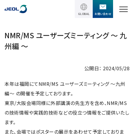
GLOBAL
お問い合わせ
TOPページ
NMR/MS ユーザーズミーティング ～ 九
州編 ～
製品情報
製品情報
サービス＆サポート
公開日： 2024/05/28
理科学機器
サービス＆サポート
本年は福岡にてNMR/MS ユーザーズミーティング ～九州
ソリューション
電子顕微鏡 総合
編～ の開催を予定しております。
装置利用サポート
透過電子顕微鏡 (TEM)
ソリューション
東京/大阪会場同様に外部講演の先生方を含め、NMR/MS
イベント・セミナー
講習
TEM周辺機器
の技術情報や実践的技術などの役立つ情報をご提供いたし
半導体
受託分析
イベント・セミナー
走査電子顕微鏡 (SEM)
ます。
会社情報
電機・電子部品
設置環境対策
また、会場ではポスターの展示をあわせて予定しておりま
SEM周辺機器
最新のセミナー / ウェビナー