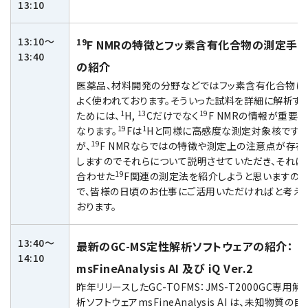
13:10
電子ビーム金属3Dプリンター (AM)
成膜関連機器 (電子銃・プラズマ源・他)
13:10～
19
F NMRの特徴とフッ素含有化合物の測定手
13:40
材料生成機器 (ナノ粒子合成／ナノ粒子表面改質・電子ビー
の紹介
ム溶解)
医薬品、材料開発の分野などではフッ素含有化合物は
よく使われております。そういった試料を詳細に解析す
お客様紹介 / 開発秘話
1
13
19
ためには、
H,
Cだけでなく
F NMRの情報が重要に
19
1
導入事例
なります。
Fは
Hと同様に高感度な測定対象核です
19
が、
F NMRならではの特徴や測定上の注意点が存在
Interview
しますのでそれらについて説明させていただき、それに
19
合わせた
F関連の測定法を紹介しようと思いますの
開発秘話
で、皆様の日頃のお仕事にご活用いただければと考え
おります。
カタログダウンロード
13:40～
最新のGC-MS定性解析ソフトウェアの紹介：
14:10
お客様紹介 / 開発秘話
msFineAnalysis AI 及び iQ Ver.2
昨年リリースしたGC-TOFMS：JMS-T2000GC専用解
析ソフトウェアmsFineAnalysis AI は、未知物質の自
JEOL 装置入門