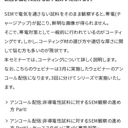
資源・エネルギー
保守契約
会社情報
断面試料作製装置 (CP)
IR情報
最新のイベント・展示会
鉄鋼
SEMで電気を通さない試料をそのまま観察すると、帯電(チ
ブリッジングサービス
集束イオンビーム加工観察装置 (FIB)
会社概要
ウェビナーアーカイブ
化学
ャージアップ)が起こり、鮮明な画像が得られません。
サブスクリプション
電子プローブマイクロアナライザー (EPMA)
サステナビリティ
ご挨拶
そこで、帯電対策として一般的に行われているのがコーティ
ガラス・セラミック
リース
オージェマイクロプローブ (Auger)
経営理念
ングです。しかし、コーティング材の選び方や適切な厚さに関
サステナビリティ
生物学
シェアリング
採用情報
光電子分光装置 (XPS、ESCA)
事業紹介
して悩む方も多いのが現状です。
食品・植物
リユース
グローバル & ニッチ
蛍光X線分析装置 (XRF)
本セミナーでは、コーティングについて詳しく説明します。
グローバルネットワーク
採用情報
防衛・航空宇宙
お薦め消耗品
トップコミットメント
その他装置
なお、こちらのウェビナーは3月に実施したウェビナーのアン
YOKOGUSHI 2.0
ニュース
ライフサイエンス
数字で見る日本電子
サステナビリティへの考え方
コール配信になります。3回に分けてシリーズで実施いたし
クローズアップJEOL
磁気共鳴装置 総合
安全データシート(SDS)
電池
日本電子について
環境
ます。
JEOLメールマガジン登録
理科教育支援
核磁気共鳴装置 (NMR)
自動車
VOICE
社会
お問い合わせのご案内
アンコール配信:非導電性試料に対するSEM観察の進め
NMRプローブ
非鉄・金属
PROFESSIONAL INTERVIEW
ガバナンス
方 PartI
会員制サービス
(JEOL Solutions / パーツ販売ECサイト)
超伝導マグネット (SCM)
国内拠点
プラスチック・高分子
福利厚生
サイトマップ
アンコール配信:非導電性試料に対するSEM観察の進め
NMR周辺機器
国内関係会社
サポートプラン
(パーコール・オーバーホール)
臨床・病理
方 PartII ~ケーススタディに基づく帯電対策~
統合報告書