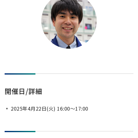
電子ビーム金属3Dプリンター (AM)
成膜関連機器 (電子銃・プラズマ源・他)
材料生成機器 (ナノ粒子合成／ナノ粒子表面改質・電子ビー
ム溶解)
お客様紹介 / 開発秘話
導入事例
Interview
開発秘話
開催日/詳細
カタログダウンロード
2025年4月22日(火) 16:00～17:00
お客様紹介 / 開発秘話
JEOL 装置入門