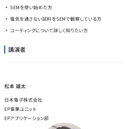
半導体関連機器
JEOL STATION
SEMを使い始めた方
電子ビーム描画装置 (可変・スポット)
電気を通さない試料をSEMで観察している方
ライフサイエンス解析装置
コーティングについて詳しく知りたい方
クライオ電子顕微鏡
透過電子顕微鏡 (TEM)
講演者
走査電子顕微鏡 (SEM)
集束イオンビーム加工観察装置 (FIB-SEM)
核磁気共鳴装置 (NMR)
松本 雄太
MALDI-TOFMS
GC-TOFMS
日本電子株式会社
MicroED 専用装置
EP事業ユニット
EPアプリケーション部
産業機器