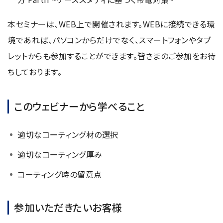
NMRソフトウェア
海外関係会社
製品を安全にお使いいただくために
医薬・創薬
新卒採用
健康経営
本セミナーは、WEB上で開催されます。WEBに接続できる環
電子スピン共鳴装置 (ESR)
沿革
災害時の対応マニュアル
環境
インターンシップ
公的研究費の運営・管理責任体制
境であれば、パソコンからだけでなく、スマートフォンやタブ
コーポレートシンボル
ESR周辺機器
サービス＆サポートエリア
キャリア採用
その他
レットからも参加することができます。皆さまのご参加をお待
定量NMR (qNMR)
アップグレード
派遣登録
ちしております。
アプリケーションノート
質量分析計 総合
GC-MS
このウェビナーから学べること
微細な世界（電子顕微鏡画像集）
MALDI-TOFMS
適切なコーティング材の選択
LC-MS (DART-MS)
適切なコーティング厚み
コラム
マルチイオン化-未知物質解析システム JMS-T2000GC
MultiAnalyzer
コーティング時の留意点
GC-MS用前処理装置
日本電子ニュース｜技術情報誌
MSソフトウェア
参加いただきたいお客様