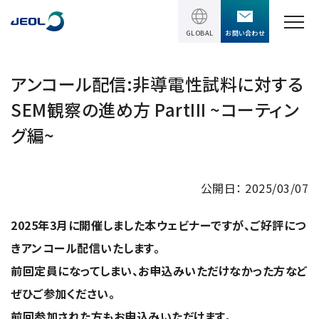
GLOBAL
お問い合わせ
TOPページ
アンコール配信:非導電性試料に対する
SEM観察の進め方 PartIII ~コーティン
製品情報
グ編~
製品情報
サービス＆サポート
理科学機器
公開日： 2025/03/07
サービス＆サポート
ソリューション
電子顕微鏡 総合
2025年3月に開催しました本ウェビナーですが、ご好評につ
装置利用サポート
透過電子顕微鏡 (TEM)
ソリューション
きアンコール配信いたします。
イベント・セミナー
講習
TEM周辺機器
前回定員になってしまい、お申込みいただけなかった方など
半導体
受託分析
イベント・セミナー
走査電子顕微鏡 (SEM)
ぜひご参加ください。
会社情報
電機・電子部品
設置環境対策
SEM周辺機器
前回参加された方もお申込みいただけます。
最新のセミナー / ウェビナー