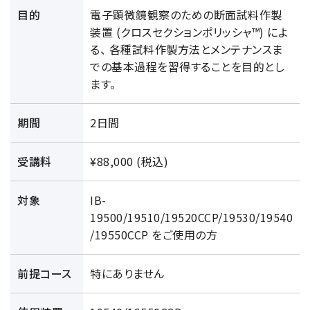
資源・エネルギー
保守契約
会社情報
目的
電子顕微鏡観察のための断面試料作製
断面試料作製装置 (CP)
IR情報
最新のイベント・展示会
鉄鋼
装置 (クロスセクションポリッシャ™) によ
ブリッジングサービス
集束イオンビーム加工観察装置 (FIB)
会社概要
る、 各種試料作製方法とメンテナンスま
ウェビナーアーカイブ
化学
サブスクリプション
での基本過程を習得することを目的とし
電子プローブマイクロアナライザー (EPMA)
サステナビリティ
ご挨拶
ガラス・セラミック
ます。
リース
オージェマイクロプローブ (Auger)
経営理念
サステナビリティ
生物学
シェアリング
採用情報
光電子分光装置 (XPS、ESCA)
事業紹介
期間
2日間
食品・植物
リユース
グローバル & ニッチ
蛍光X線分析装置 (XRF)
グローバルネットワーク
採用情報
防衛・航空宇宙
お薦め消耗品
トップコミットメント
受講料
¥88,000 (税込)
その他装置
YOKOGUSHI 2.0
ニュース
ライフサイエンス
数字で見る日本電子
サステナビリティへの考え方
クローズアップJEOL
磁気共鳴装置 総合
対象
IB-
安全データシート(SDS)
電池
日本電子について
環境
JEOLメールマガジン登録
19500/19510/19520CCP/19530/19540
理科教育支援
核磁気共鳴装置 (NMR)
自動車
VOICE
社会
/19550CCP をご使用の方
お問い合わせのご案内
NMRプローブ
非鉄・金属
PROFESSIONAL INTERVIEW
ガバナンス
会員制サービス
(JEOL Solutions / パーツ販売ECサイト)
超伝導マグネット (SCM)
前提コース
特にありません
国内拠点
プラスチック・高分子
福利厚生
サイトマップ
NMR周辺機器
国内関係会社
サポートプラン
(パーコール・オーバーホール)
臨床・病理
統合報告書