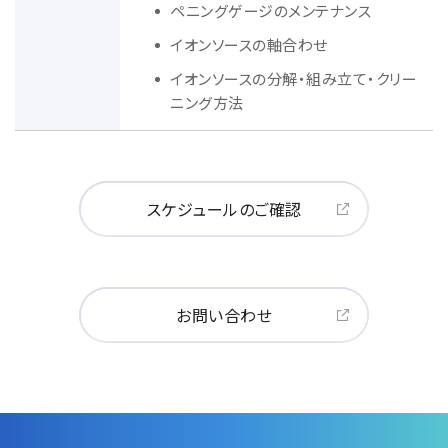
半導体関連機器
ペニングゲージのメンテナンス
JEOL STATION
電子ビーム描画装置 (可変・スポット)
イオンソースの軸合わせ
イオンソースの分解・組み立て・クリー
ライフサイエンス解析装置
ニング方法
クライオ電子顕微鏡
透過電子顕微鏡 (TEM)
走査電子顕微鏡 (SEM)
スケジュールのご確認
集束イオンビーム加工観察装置 (FIB-SEM)
核磁気共鳴装置 (NMR)
MALDI-TOFMS
お問い合わせ
GC-TOFMS
MicroED 専用装置
産業機器