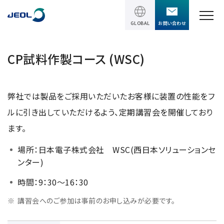
GLOBAL
お問い合わせ
TOPページ
CP試料作製コース (WSC)
製品情報
弊社では製品をご採用いただいたお客様に装置の性能をフ
製品情報
サービス＆サポート
ルに引き出していただけるよう、定期講習会を開催しており
理科学機器
ます。
サービス＆サポート
ソリューション
電子顕微鏡 総合
場所：日本電子株式会社 WSC(西日本ソリューションセ
装置利用サポート
ンター)
透過電子顕微鏡 (TEM)
ソリューション
イベント・セミナー
講習
時間：9：30～16：30
TEM周辺機器
半導体
受託分析
イベント・セミナー
講習会へのご参加は事前のお申し込みが必要です。
走査電子顕微鏡 (SEM)
会社情報
電機・電子部品
設置環境対策
SEM周辺機器
最新のセミナー / ウェビナー