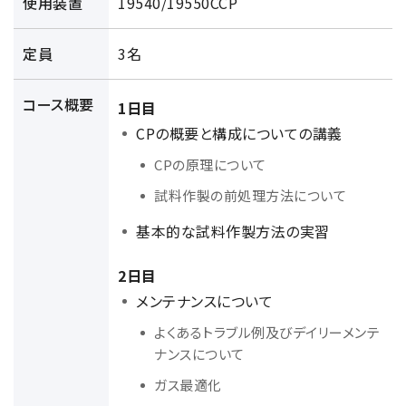
使用装置
19540/19550CCP
NMRソフトウェア
海外関係会社
製品を安全にお使いいただくために
医薬・創薬
新卒採用
健康経営
電子スピン共鳴装置 (ESR)
沿革
災害時の対応マニュアル
定員
3名
環境
インターンシップ
公的研究費の運営・管理責任体制
コーポレートシンボル
ESR周辺機器
サービス＆サポートエリア
キャリア採用
その他
コース概要
1日目
定量NMR (qNMR)
アップグレード
派遣登録
CPの概要と構成についての講義
アプリケーションノート
質量分析計 総合
CPの原理について
GC-MS
試料作製の前処理方法について
微細な世界（電子顕微鏡画像集）
MALDI-TOFMS
基本的な試料作製方法の実習
LC-MS (DART-MS)
2日目
コラム
マルチイオン化-未知物質解析システム JMS-T2000GC
メンテナンスについて
MultiAnalyzer
よくあるトラブル例及びデイリーメンテ
GC-MS用前処理装置
日本電子ニュース｜技術情報誌
ナンスについて
MSソフトウェア
ガス最適化