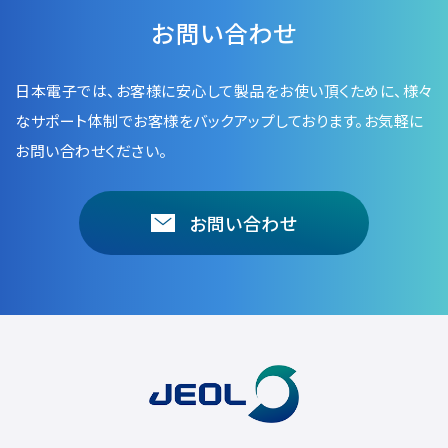
電子ビーム金属3Dプリンター (AM)
お問い合わせ
成膜関連機器 (電子銃・プラズマ源・他)
材料生成機器 (ナノ粒子合成／ナノ粒子表面改質・電子ビー
日本電子では、お客様に安心して製品をお使い頂くために、
様々
ム溶解)
なサポート体制でお客様をバックアップしております。お気軽に
お問い合わせください。
お客様紹介 / 開発秘話
導入事例
お問い合わせ
Interview
開発秘話
カタログダウンロード
お客様紹介 / 開発秘話
JEOL 装置入門