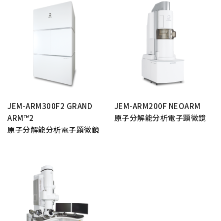
電子ビーム金属3Dプリンター (AM)
成膜関連機器 (電子銃・プラズマ源・他)
材料生成機器 (ナノ粒子合成／ナノ粒子表面改質・電子ビー
ム溶解)
お客様紹介 / 開発秘話
導入事例
JEM-ARM300F2 GRAND
JEM-ARM200F NEOARM
Interview
ARM™2
原子分解能分析電子顕微鏡
開発秘話
原子分解能分析電子顕微鏡
カタログダウンロード
お客様紹介 / 開発秘話
JEOL 装置入門