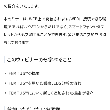
資源・エネルギー
保守契約
会社情報
の紹介をいたします。
断面試料作製装置 (CP)
IR情報
最新のイベント・展示会
鉄鋼
ブリッジングサービス
集束イオンビーム加工観察装置 (FIB)
会社概要
ウェビナーアーカイブ
本セミナーは、WEB上で開催されます。WEBに接続できる環
化学
サブスクリプション
電子プローブマイクロアナライザー (EPMA)
サステナビリティ
ご挨拶
境であれば、パソコンからだけでなく、スマートフォンやタブ
ガラス・セラミック
リース
オージェマイクロプローブ (Auger)
経営理念
レットからも参加することができます。皆さまのご参加をお待
サステナビリティ
生物学
シェアリング
採用情報
光電子分光装置 (XPS、ESCA)
ちしております。
事業紹介
食品・植物
リユース
グローバル & ニッチ
蛍光X線分析装置 (XRF)
グローバルネットワーク
採用情報
防衛・航空宇宙
お薦め消耗品
トップコミットメント
その他装置
このウェビナーから学べること
YOKOGUSHI 2.0
ニュース
ライフサイエンス
数字で見る日本電子
サステナビリティへの考え方
クローズアップJEOL
磁気共鳴装置 総合
安全データシート(SDS)
電池
日本電子について
FEMTUS™の概要
環境
JEOLメールマガジン登録
理科教育支援
核磁気共鳴装置 (NMR)
自動車
VOICE
FEMTUS™を用いた観察、EDS分析の流れ
社会
お問い合わせのご案内
NMRプローブ
非鉄・金属
PROFESSIONAL INTERVIEW
ガバナンス
FEMTUS™において新しく追加された機能の紹介
会員制サービス
(JEOL Solutions / パーツ販売ECサイト)
超伝導マグネット (SCM)
国内拠点
プラスチック・高分子
福利厚生
サイトマップ
NMR周辺機器
国内関係会社
サポートプラン
(パーコール・オーバーホール)
臨床・病理
参加いただきたいお客様
統合報告書