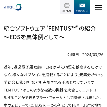
GLOBAL
お問い合わせ
TOPページ
統合ソフトウェア"FEMTUS™"の紹介
～EDSを具体例として～
製品情報
製品情報
サービス＆サポート
公開日： 2024/03/26
理科学機器
サービス＆サポート
近年、透過電子顕微鏡(TEM)は単に物質を観察するだけで
ソリューション
電子顕微鏡 総合
なく、様々なオプションを搭載することにより、元素分析や化
装置利用サポート
透過電子顕微鏡 (TEM)
ソリューション
学結合状態分析なども実施される手法となっています。
イベント・セミナー
講習
TEM周辺機器
FEMTUS™はこのような複数の機器を統合してコントロー
半導体
受託分析
イベント・セミナー
走査電子顕微鏡 (SEM)
ルすることができるプラットフォームとして開発されました。
会社情報
電機・電子部品
設置環境対策
本ウェビナーでは、EDSを一つの例としてFEMTUS™の機能
SEM周辺機器
最新のセミナー / ウェビナー