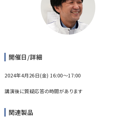
半導体関連機器
JEOL STATION
電子ビーム描画装置 (可変・スポット)
ライフサイエンス解析装置
クライオ電子顕微鏡
透過電子顕微鏡 (TEM)
開催日/詳細
走査電子顕微鏡 (SEM)
集束イオンビーム加工観察装置 (FIB-SEM)
2024年4月26日(金) 16:00～17:00
核磁気共鳴装置 (NMR)
講演後に質疑応答の時間があります
MALDI-TOFMS
GC-TOFMS
関連製品
MicroED 専用装置
産業機器