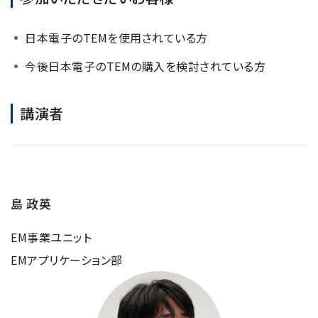
NMRソフトウェア
海外関係会社
製品を安全にお使いいただくために
医薬・創薬
新卒採用
健康経営
電子スピン共鳴装置 (ESR)
沿革
日本電子のTEMを使用されている方
災害時の対応マニュアル
環境
インターンシップ
公的研究費の運営・管理責任体制
コーポレートシンボル
ESR周辺機器
サービス＆サポートエリア
今後日本電子のTEMの購入を検討されている方
キャリア採用
その他
定量NMR (qNMR)
アップグレード
派遣登録
講演者
アプリケーションノート
質量分析計 総合
GC-MS
微細な世界（電子顕微鏡画像集）
MALDI-TOFMS
LC-MS (DART-MS)
島 政英
コラム
マルチイオン化-未知物質解析システム JMS-T2000GC
EM事業ユニット
MultiAnalyzer
EMアプリケーション部
GC-MS用前処理装置
日本電子ニュース｜技術情報誌
MSソフトウェア