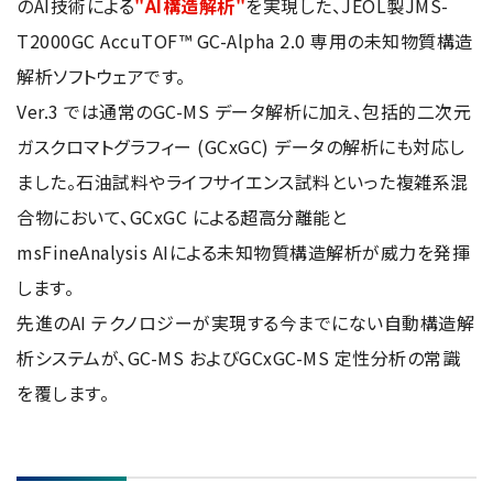
のAI技術による
"AI構造解析"
を実現した、JEOL製JMS-
NMRソフトウェア
海外関係会社
製品を安全にお使いいただくために
医薬・創薬
新卒採用
健康経営
T2000GC AccuTOF™ GC-Alpha 2.0 専用の未知物質構造
電子スピン共鳴装置 (ESR)
沿革
災害時の対応マニュアル
環境
インターンシップ
公的研究費の運営・管理責任体制
解析ソフトウェアです。
コーポレートシンボル
ESR周辺機器
サービス＆サポートエリア
キャリア採用
その他
Ver.3 では通常のGC-MS データ解析に加え、包括的二次元
定量NMR (qNMR)
アップグレード
派遣登録
ガスクロマトグラフィー (GCxGC) データの解析にも対応し
アプリケーションノート
ました。石油試料やライフサイエンス試料といった複雑系混
質量分析計 総合
合物において、GCxGC による超高分離能と
GC-MS
msFineAnalysis AIによる未知物質構造解析が威力を発揮
微細な世界（電子顕微鏡画像集）
MALDI-TOFMS
します。
LC-MS (DART-MS)
先進のAI テクノロジーが実現する今までにない自動構造解
コラム
マルチイオン化-未知物質解析システム JMS-T2000GC
析システムが、GC-MS およびGCxGC-MS 定性分析の常識
MultiAnalyzer
を覆します。
GC-MS用前処理装置
日本電子ニュース｜技術情報誌
MSソフトウェア