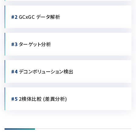
電子ビーム金属3Dプリンター (AM)
成膜関連機器 (電子銃・プラズマ源・他)
#2
GCxGC データ解析
材料生成機器 (ナノ粒子合成／ナノ粒子表面改質・電子ビー
ム溶解)
#3
ターゲット分析
お客様紹介 / 開発秘話
導入事例
Interview
#4
デコンボリューション検出
開発秘話
カタログダウンロード
#5
2検体比較 (差異分析)
お客様紹介 / 開発秘話
JEOL 装置入門