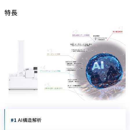
半導体関連機器
JEOL STATION
特長
電子ビーム描画装置 (可変・スポット)
ライフサイエンス解析装置
クライオ電子顕微鏡
透過電子顕微鏡 (TEM)
走査電子顕微鏡 (SEM)
集束イオンビーム加工観察装置 (FIB-SEM)
核磁気共鳴装置 (NMR)
MALDI-TOFMS
GC-TOFMS
MicroED 専用装置
#1
AI構造解析
産業機器