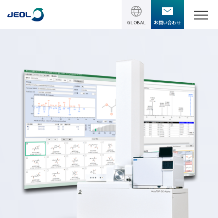
GLOBAL
お問い合わせ
TOPページ
製品情報
製品情報
サービス＆サポート
理科学機器
サービス＆サポート
ソリューション
電子顕微鏡 総合
装置利用サポート
透過電子顕微鏡 (TEM)
ソリューション
イベント・セミナー
講習
TEM周辺機器
半導体
受託分析
イベント・セミナー
走査電子顕微鏡 (SEM)
会社情報
電機・電子部品
設置環境対策
SEM周辺機器
最新のセミナー / ウェビナー