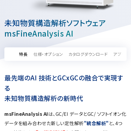
資源・エネルギー
保守契約
会社情報
断面試料作製装置 (CP)
IR情報
最新のイベント・展示会
鉄鋼
ブリッジングサービス
集束イオンビーム加工観察装置 (FIB)
会社概要
未知物質構造解析ソフトウェア
ウェビナーアーカイブ
化学
サブスクリプション
電子プローブマイクロアナライザー (EPMA)
サステナビリティ
ご挨拶
msFineAnalysis AI
ガラス・セラミック
リース
オージェマイクロプローブ (Auger)
経営理念
サステナビリティ
生物学
シェアリング
採用情報
光電子分光装置 (XPS、ESCA)
事業紹介
食品・植物
特長
仕様・オプション
カタログダウンロード
アプリケ
リユース
グローバル & ニッチ
蛍光X線分析装置 (XRF)
グローバルネットワーク
採用情報
防衛・航空宇宙
お薦め消耗品
トップコミットメント
その他装置
YOKOGUSHI 2.0
ニュース
ライフサイエンス
数字で見る日本電子
最先端のAI 技術とGCxGCの融合で実現す
サステナビリティへの考え方
クローズアップJEOL
磁気共鳴装置 総合
安全データシート(SDS)
電池
る
日本電子について
環境
JEOLメールマガジン登録
理科教育支援
核磁気共鳴装置 (NMR)
未知物質構造解析の新時代
自動車
VOICE
社会
お問い合わせのご案内
NMRプローブ
非鉄・金属
PROFESSIONAL INTERVIEW
ガバナンス
会員制サービス
(JEOL Solutions / パーツ販売ECサイト)
msFineAnalysis AI
は、GC/EI データとGC/ ソフトイオン化
超伝導マグネット (SCM)
国内拠点
プラスチック・高分子
福利厚生
サイトマップ
データを組み合わせた新しい定性解析
"統合解析"
と、4つ
NMR周辺機器
国内関係会社
サポートプラン
(パーコール・オーバーホール)
臨床・病理
統合報告書