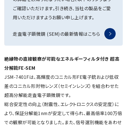
NMRソフトウェア
海外関係会社
製品を安全にお使いいただくために
医薬・創薬
ご確認いただけます。引き続き、当社の製品をご愛
新卒採用
健康経営
電子スピン共鳴装置 (ESR)
沿革
災害時の対応マニュアル
用いただけますようお願い申し上げます。
環境
インターンシップ
公的研究費の運営・管理責任体制
コーポレートシンボル
ESR周辺機器
サービス＆サポートエリア
キャリア採用
その他
走査電子顕微鏡 (SEM)の最新情報はこちら
定量NMR (qNMR)
アップグレード
派遣登録
アプリケーションノート
質量分析計 総合
絶縁物の直接観察が可能なエネルギーフィルタ付き 超高
GC-MS
微細な世界（電子顕微鏡画像集）
分解能FE-SEM
MALDI-TOFMS
JSM-7401Fは、高輝度のコニカル形FE電子銃および低収
LC-MS (DART-MS)
差のコニカル形対物レンズ（セミインレンズ）を組合わせた
コラム
マルチイオン化-未知物質解析システム JMS-T2000GC
MultiAnalyzer
超高分解能走査電子顕微鏡です。
総合安定性の向上（耐震性、エレクトロニクスの安定度）に
GC-MS用前処理装置
日本電子ニュース｜技術情報誌
より、保証分解能1nmが安定して得られ、最高倍率100万倍
MSソフトウェア
での観察が可能となりました。また、信号選別機能をあわせ