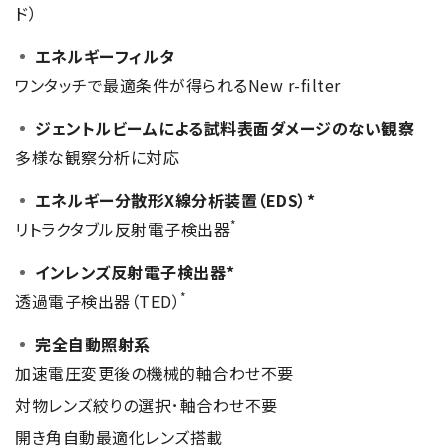
ド）
エネルギーフィルタ
用語集
ワンタッチで最適条件が得られるNew r-filter
ジェントルビームによる試料表面ダメージのない観察
お薦め消耗品
多様な観察分析に対応
生産終了製品
エネルギー分散形X線分析装置（EDS）*
*
リトラクタブル反射電子検出器
インレンズ反射電子検出器*
*
透過電子検出器（TED）
完全自動照射系
加速電圧変更後の機械的軸合わせ不要
対物レンズ絞りの選択･軸合わせ不要
開き角自動最適化レンズ搭載