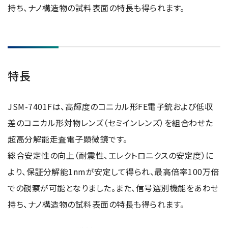
半導体関連機器
持ち、ナノ構造物の試料表面の特長も得られます。
JEOL STATION
電子ビーム描画装置 (可変・スポット)
ライフサイエンス解析装置
クライオ電子顕微鏡
特長
透過電子顕微鏡 (TEM)
走査電子顕微鏡 (SEM)
JSM-7401Fは、高輝度のコニカル形FE電子銃および低収
集束イオンビーム加工観察装置 (FIB-SEM)
差のコニカル形対物レンズ（セミインレンズ）を組合わせた
核磁気共鳴装置 (NMR)
超高分解能走査電子顕微鏡です。
総合安定性の向上（耐震性、エレクトロニクスの安定度）に
MALDI-TOFMS
より、保証分解能1nmが安定して得られ、最高倍率100万倍
GC-TOFMS
での観察が可能となりました。また、信号選別機能をあわせ
MicroED 専用装置
持ち、ナノ構造物の試料表面の特長も得られます。
産業機器