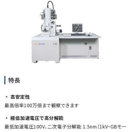
電子ビーム金属3Dプリンター (AM)
成膜関連機器 (電子銃・プラズマ源・他)
材料生成機器 (ナノ粒子合成／ナノ粒子表面改質・電子ビー
ム溶解)
お客様紹介 / 開発秘話
導入事例
Interview
開発秘話
特長
カタログダウンロード
高安定性
最高倍率100万倍まで観察できます
お客様紹介 / 開発秘話
極低加速電圧で高分解能
最低加速電圧100V、二次電子分解能 1.5nm（1kV・GBモー
JEOL 装置入門