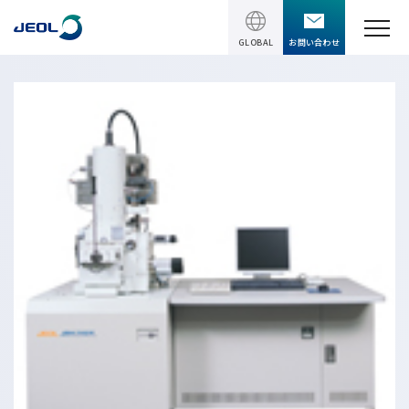
GLOBAL
お問い合わせ
TOPページ
製品情報
製品情報
サービス＆サポート
理科学機器
サービス＆サポート
ソリューション
電子顕微鏡 総合
装置利用サポート
透過電子顕微鏡 (TEM)
ソリューション
イベント・セミナー
講習
TEM周辺機器
半導体
受託分析
イベント・セミナー
走査電子顕微鏡 (SEM)
会社情報
電機・電子部品
設置環境対策
SEM周辺機器
最新のセミナー / ウェビナー