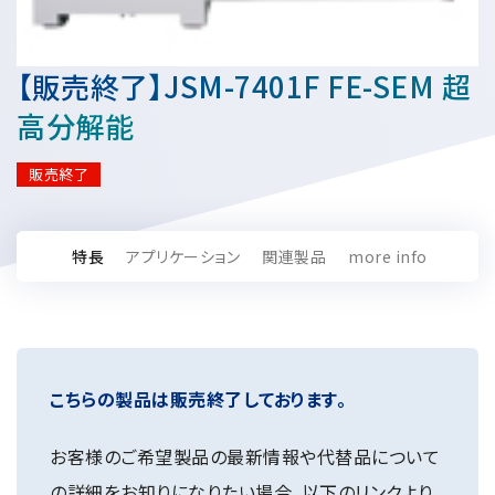
資源・エネルギー
保守契約
会社情報
断面試料作製装置 (CP)
IR情報
最新のイベント・展示会
鉄鋼
ブリッジングサービス
集束イオンビーム加工観察装置 (FIB)
会社概要
【販売終了】JSM-7401F FE-SEM 超
ウェビナーアーカイブ
化学
サブスクリプション
電子プローブマイクロアナライザー (EPMA)
サステナビリティ
ご挨拶
高分解能
ガラス・セラミック
リース
オージェマイクロプローブ (Auger)
経営理念
サステナビリティ
生物学
シェアリング
販売終了
採用情報
光電子分光装置 (XPS、ESCA)
事業紹介
食品・植物
リユース
グローバル & ニッチ
蛍光X線分析装置 (XRF)
グローバルネットワーク
採用情報
防衛・航空宇宙
お薦め消耗品
トップコミットメント
特長
アプリケーション
関連製品
more info
その他装置
YOKOGUSHI 2.0
ニュース
ライフサイエンス
数字で見る日本電子
サステナビリティへの考え方
クローズアップJEOL
磁気共鳴装置 総合
安全データシート(SDS)
電池
日本電子について
環境
JEOLメールマガジン登録
理科教育支援
核磁気共鳴装置 (NMR)
自動車
VOICE
社会
お問い合わせのご案内
NMRプローブ
こちらの製品は販売終了しております。
非鉄・金属
PROFESSIONAL INTERVIEW
ガバナンス
会員制サービス
(JEOL Solutions / パーツ販売ECサイト)
超伝導マグネット (SCM)
国内拠点
プラスチック・高分子
福利厚生
サイトマップ
お客様のご希望製品の最新情報や代替品について
NMR周辺機器
国内関係会社
サポートプラン
(パーコール・オーバーホール)
臨床・病理
の詳細をお知りになりたい場合、以下のリンクより
統合報告書