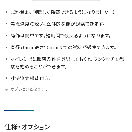
半導体関連機器
JEOL STATION
試料傾斜、回転して観察できるようになりました。※
電子ビーム描画装置 (可変・スポット)
焦点深度の深い、立体的な像が観察できます。
ライフサイエンス解析装置
操作は簡単です。短時間で使えるようになります。
クライオ電子顕微鏡
直径70mm高さ50mmまでの試料が観察できます。
透過電子顕微鏡 (TEM)
マイレシピに観察条件を登録しておくと、ワンタッチで観
走査電子顕微鏡 (SEM)
察を始めることができます。
集束イオンビーム加工観察装置 (FIB-SEM)
寸法測定機能付き。
核磁気共鳴装置 (NMR)
オプションとなります
MALDI-TOFMS
GC-TOFMS
MicroED 専用装置
仕様・オプション
産業機器