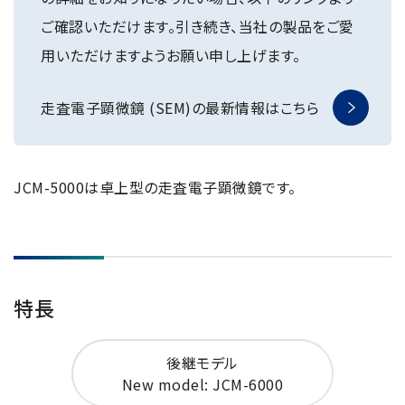
NMRソフトウェア
海外関係会社
製品を安全にお使いいただくために
医薬・創薬
ご確認いただけます。引き続き、当社の製品をご愛
新卒採用
健康経営
電子スピン共鳴装置 (ESR)
沿革
災害時の対応マニュアル
用いただけますようお願い申し上げます。
環境
インターンシップ
公的研究費の運営・管理責任体制
コーポレートシンボル
ESR周辺機器
サービス＆サポートエリア
キャリア採用
その他
走査電子顕微鏡 (SEM)の最新情報はこちら
定量NMR (qNMR)
アップグレード
派遣登録
アプリケーションノート
質量分析計 総合
JCM-5000は卓上型の走査電子顕微鏡です。
GC-MS
微細な世界（電子顕微鏡画像集）
MALDI-TOFMS
LC-MS (DART-MS)
コラム
マルチイオン化-未知物質解析システム JMS-T2000GC
MultiAnalyzer
特長
GC-MS用前処理装置
日本電子ニュース｜技術情報誌
後継モデル
MSソフトウェア
New model: JCM-6000