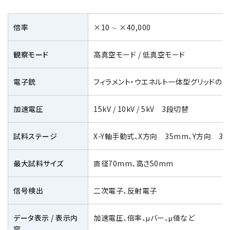
電子ビーム金属3Dプリンター (AM)
成膜関連機器 (電子銃・プラズマ源・他)
倍率
×10 ∼ ×40,000
材料生成機器 (ナノ粒子合成／ナノ粒子表面改質・電子ビー
ム溶解)
観察モード
高真空モード / 低真空モード
お客様紹介 / 開発秘話
電子銃
フィラメント・ウエネルト一体型グリッドの
導入事例
加速電圧
15kV / 10kV / 5kV 3段切替
Interview
開発秘話
試料ステージ
X-Y軸手動式、X方向 35mm、Y方向 3
最大試料サイズ
直径70mm、高さ50mm
カタログダウンロード
信号検出
二次電子、反射電子
お客様紹介 / 開発秘話
データ表示 / 表示内
加速電圧、倍率、μバー、μ値など
容
JEOL 装置入門