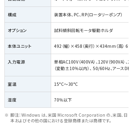
構成
装置本体、PC､RP(ロータリーポンプ）
オプション
試料傾斜回転モータ駆動ホルダ
本体ユニット
492（幅）×458（奥行）×434mm（高） 69
入力電源
単相AC100V（400VA）、120V（900VA）、20
（変動±10％以内）、 50/60Hz、アースD
室温
15°C～30°C
湿度
70％以下
脚注：Windows は、米国 Microsoft Corporation の、米国、日
本およびその他の国における登録商標または商標です。