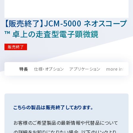
資源・エネルギー
保守契約
会社情報
断面試料作製装置 (CP)
IR情報
最新のイベント・展示会
鉄鋼
ブリッジングサービス
集束イオンビーム加工観察装置 (FIB)
会社概要
【販売終了】JCM-5000 ネオスコープ
ウェビナーアーカイブ
化学
サブスクリプション
電子プローブマイクロアナライザー (EPMA)
サステナビリティ
ご挨拶
™ 卓上の走査型電子顕微鏡
ガラス・セラミック
リース
オージェマイクロプローブ (Auger)
経営理念
サステナビリティ
生物学
シェアリング
販売終了
採用情報
光電子分光装置 (XPS、ESCA)
事業紹介
食品・植物
リユース
グローバル & ニッチ
蛍光X線分析装置 (XRF)
グローバルネットワーク
採用情報
防衛・航空宇宙
お薦め消耗品
トップコミットメント
特長
仕様・オプション
アプリケーション
more info
その他装置
YOKOGUSHI 2.0
ニュース
ライフサイエンス
数字で見る日本電子
サステナビリティへの考え方
クローズアップJEOL
磁気共鳴装置 総合
安全データシート(SDS)
電池
日本電子について
環境
JEOLメールマガジン登録
理科教育支援
核磁気共鳴装置 (NMR)
自動車
VOICE
社会
お問い合わせのご案内
NMRプローブ
こちらの製品は販売終了しております。
非鉄・金属
PROFESSIONAL INTERVIEW
ガバナンス
会員制サービス
(JEOL Solutions / パーツ販売ECサイト)
超伝導マグネット (SCM)
国内拠点
プラスチック・高分子
福利厚生
サイトマップ
お客様のご希望製品の最新情報や代替品について
NMR周辺機器
国内関係会社
サポートプラン
(パーコール・オーバーホール)
臨床・病理
の詳細をお知りになりたい場合、以下のリンクより
統合報告書