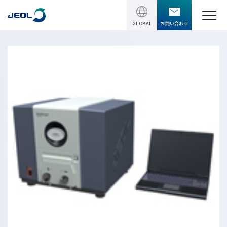
GLOBAL
お問い合わせ
TOPページ
製品情報
製品情報
サービス＆サポート
理科学機器
サービス＆サポート
ソリューション
電子顕微鏡 総合
装置利用サポート
透過電子顕微鏡 (TEM)
ソリューション
イベント・セミナー
講習
TEM周辺機器
半導体
受託分析
イベント・セミナー
走査電子顕微鏡 (SEM)
会社情報
電機・電子部品
設置環境対策
SEM周辺機器
最新のセミナー / ウェビナー