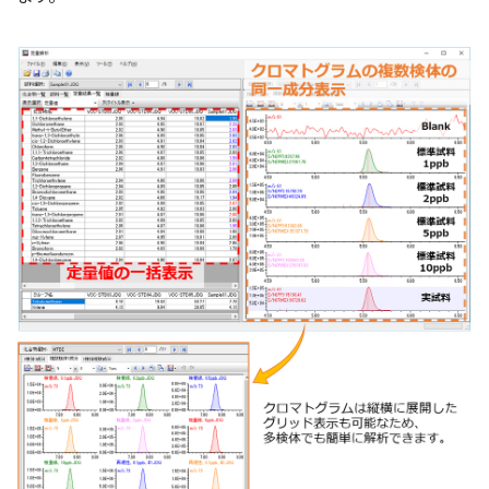
電子ビーム金属3Dプリンター (AM)
成膜関連機器 (電子銃・プラズマ源・他)
材料生成機器 (ナノ粒子合成／ナノ粒子表面改質・電子ビー
ム溶解)
お客様紹介 / 開発秘話
導入事例
Interview
開発秘話
カタログダウンロード
お客様紹介 / 開発秘話
JEOL 装置入門