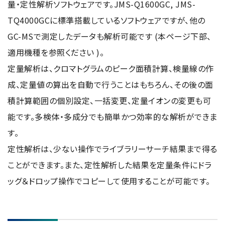
量・定性解析ソフトウェアです。JMS-Q1600GC, JMS-
NMRソフトウェア
海外関係会社
製品を安全にお使いいただくために
医薬・創薬
新卒採用
健康経営
TQ4000GCに標準搭載しているソフトウェアですが、他の
電子スピン共鳴装置 (ESR)
沿革
災害時の対応マニュアル
環境
インターンシップ
公的研究費の運営・管理責任体制
GC-MSで測定したデータも解析可能です (本ページ下部、
コーポレートシンボル
ESR周辺機器
サービス＆サポートエリア
キャリア採用
その他
適用機種を参照ください )。
定量NMR (qNMR)
アップグレード
派遣登録
定量解析は、クロマトグラムのピーク面積計算、検量線の作
アプリケーションノート
成、定量値の算出を自動で行うことはもちろん、その後の面
質量分析計 総合
積計算範囲の個別設定、一括変更、定量イオンの変更も可
GC-MS
能です。多検体・多成分でも簡単かつ効率的な解析ができま
微細な世界（電子顕微鏡画像集）
MALDI-TOFMS
す。
LC-MS (DART-MS)
定性解析は、少ない操作でライブラリーサーチ結果まで得る
コラム
マルチイオン化-未知物質解析システム JMS-T2000GC
ことができます。また、定性解析した結果を定量条件にドラ
MultiAnalyzer
ッグ＆ドロップ操作でコピーして使用することが可能です。
GC-MS用前処理装置
日本電子ニュース｜技術情報誌
MSソフトウェア