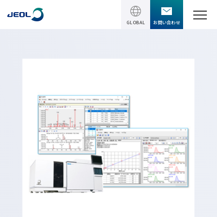
GLOBAL
お問い合わせ
TOPページ
製品情報
製品情報
サービス＆サポート
理科学機器
サービス＆サポート
ソリューション
電子顕微鏡 総合
装置利用サポート
透過電子顕微鏡 (TEM)
ソリューション
イベント・セミナー
講習
TEM周辺機器
半導体
受託分析
イベント・セミナー
走査電子顕微鏡 (SEM)
会社情報
電機・電子部品
設置環境対策
SEM周辺機器
最新のセミナー / ウェビナー