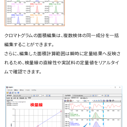
用語集
クロマトグラムの面積編集は、複数検体の同一成分を一括
お薦め消耗品
編集することができます。
生産終了製品
さらに、編集した面積計算範囲は瞬時に定量結果へ反映さ
れるため、検量線の直線性や実試料の定量値をリアルタイ
ムで確認できます。