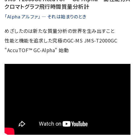
クロマトグラフ飛行時間質量分析計
「Alpha アルファ」 ― それは始まりのとき
めざしたのは新たな質量分析の世界を生み出すこと
性能と機能を追求した究極のGC-MS JMS-T2000GC
"AccuTOF™ GC-Alpha" 始動