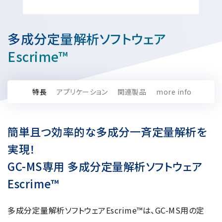
資源・エネルギー
保守契約
会社情報
断面試料作製装置 (CP)
IR情報
最新のイベント・展示会
鉄鋼
ブリッジングサービス
集束イオンビーム加工観察装置 (FIB)
会社概要
多成分定量解析ソフトウェア
ウェビナーアーカイブ
化学
サブスクリプション
電子プローブマイクロアナライザー (EPMA)
サステナビリティ
ご挨拶
Escrime™
ガラス・セラミック
リース
オージェマイクロプローブ (Auger)
経営理念
サステナビリティ
生物学
シェアリング
採用情報
光電子分光装置 (XPS、ESCA)
事業紹介
食品・植物
特長
アプリケーション
関連製品
more info
リユース
グローバル & ニッチ
蛍光X線分析装置 (XRF)
グローバルネットワーク
採用情報
防衛・航空宇宙
お薦め消耗品
トップコミットメント
その他装置
YOKOGUSHI 2.0
ニュース
ライフサイエンス
数字で見る日本電子
簡単且つ効率的な多成分一斉定量解析を
サステナビリティへの考え方
クローズアップJEOL
磁気共鳴装置 総合
安全データシート(SDS)
電池
実現！
日本電子について
環境
JEOLメールマガジン登録
理科教育支援
核磁気共鳴装置 (NMR)
GC-MS専用 多成分定量解析ソフトウェア
自動車
VOICE
社会
お問い合わせのご案内
NMRプローブ
Escrime™
非鉄・金属
PROFESSIONAL INTERVIEW
ガバナンス
会員制サービス
(JEOL Solutions / パーツ販売ECサイト)
超伝導マグネット (SCM)
国内拠点
プラスチック・高分子
福利厚生
サイトマップ
多成分定量解析ソフトウェアEscrime™は、GC-MS用の定
NMR周辺機器
国内関係会社
サポートプラン
(パーコール・オーバーホール)
臨床・病理
統合報告書