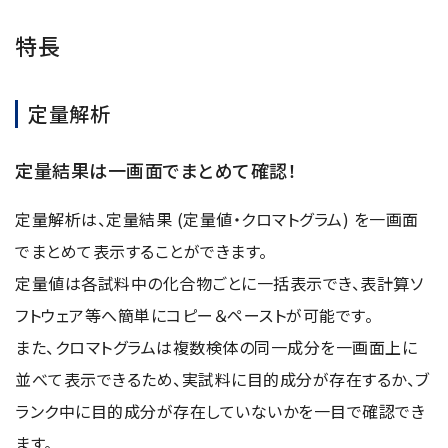
半導体関連機器
JEOL STATION
特長
電子ビーム描画装置 (可変・スポット)
ライフサイエンス解析装置
定量解析
クライオ電子顕微鏡
透過電子顕微鏡 (TEM)
定量結果は一画面でまとめて確認！
走査電子顕微鏡 (SEM)
定量解析は、定量結果 (定量値・クロマトグラム) を一画面
集束イオンビーム加工観察装置 (FIB-SEM)
でまとめて表示することができます。
核磁気共鳴装置 (NMR)
定量値は各試料中の化合物ごとに一括表示でき、表計算ソ
MALDI-TOFMS
フトウェア等へ簡単にコピー＆ペーストが可能です。
GC-TOFMS
また、クロマトグラムは複数検体の同一成分を一画面上に
MicroED 専用装置
並べて表示できるため、実試料に目的成分が存在するか、ブ
ランク中に目的成分が存在していないかを一目で確認でき
産業機器
ます。