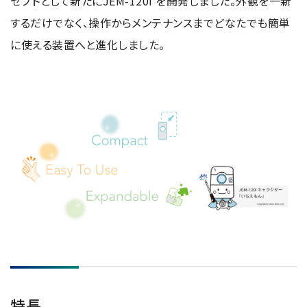
セプトとして新たにJEM-120i を開発しました。外観を一新
NMRソフトウェア
海外関係会社
製品を安全にお使いいただくために
医薬・創薬
新卒採用
するだけでなく、操作からメンテナンスまでどなたでも簡単
健康経営
電子スピン共鳴装置 (ESR)
沿革
災害時の対応マニュアル
環境
インターンシップ
に使える装置へと進化しました。
公的研究費の運営・管理責任体制
コーポレートシンボル
ESR周辺機器
サービス＆サポートエリア
キャリア採用
その他
定量NMR (qNMR)
アップグレード
派遣登録
アプリケーションノート
質量分析計 総合
GC-MS
微細な世界（電子顕微鏡画像集）
MALDI-TOFMS
LC-MS (DART-MS)
コラム
マルチイオン化-未知物質解析システム JMS-T2000GC
MultiAnalyzer
GC-MS用前処理装置
日本電子ニュース｜技術情報誌
MSソフトウェア
特長