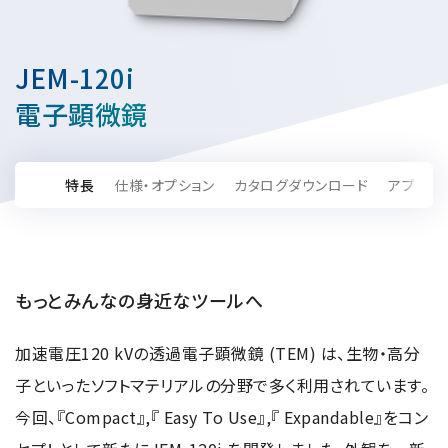
資源・エネルギー
保守契約
会社情報
断面試料作製装置 (CP)
IR情報
最新のイベント・展示会
鉄鋼
ブリッジングサービス
集束イオンビーム加工観察装置 (FIB)
会社概要
JEM-120i
ウェビナーアーカイブ
化学
サブスクリプション
電子プローブマイクロアナライザー (EPMA)
サステナビリティ
ご挨拶
電子顕微鏡
ガラス・セラミック
リース
オージェマイクロプローブ (Auger)
経営理念
サステナビリティ
生物学
シェアリング
採用情報
光電子分光装置 (XPS、ESCA)
事業紹介
食品・植物
特長
仕様・オプション
カタログダウンロード
アプリケ
リユース
グローバル & ニッチ
蛍光X線分析装置 (XRF)
グローバルネットワーク
採用情報
防衛・航空宇宙
お薦め消耗品
トップコミットメント
その他装置
YOKOGUSHI 2.0
ニュース
ライフサイエンス
数字で見る日本電子
サステナビリティへの考え方
クローズアップJEOL
磁気共鳴装置 総合
安全データシート(SDS)
電池
日本電子について
もっとみんなの身近なツールへ
環境
JEOLメールマガジン登録
理科教育支援
核磁気共鳴装置 (NMR)
自動車
VOICE
社会
加速電圧120 kVの透過電子顕微鏡 (TEM) は、生物・高分
お問い合わせのご案内
NMRプローブ
非鉄・金属
PROFESSIONAL INTERVIEW
ガバナンス
会員制サービス
(JEOL Solutions / パーツ販売ECサイト)
子といったソフトマテリアルの分野で多く利用されています。
超伝導マグネット (SCM)
国内拠点
プラスチック・高分子
福利厚生
サイトマップ
今回、『Compact』,『 Easy To Use』,『 Expandable』をコン
NMR周辺機器
国内関係会社
サポートプラン
(パーコール・オーバーホール)
臨床・病理
統合報告書