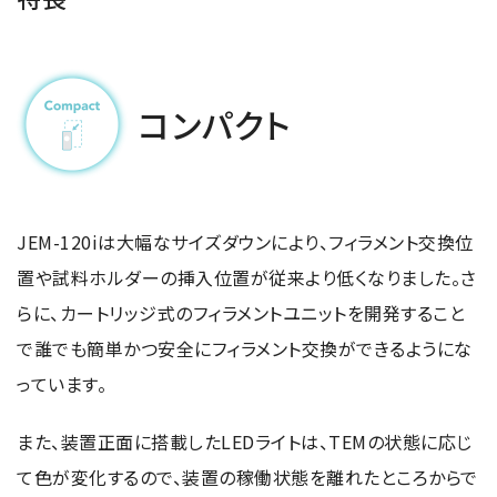
半導体関連機器
JEOL STATION
電子ビーム描画装置 (可変・スポット)
ライフサイエンス解析装置
コンパクト
クライオ電子顕微鏡
透過電子顕微鏡 (TEM)
走査電子顕微鏡 (SEM)
JEM-120iは大幅なサイズダウンにより、フィラメント交換位
集束イオンビーム加工観察装置 (FIB-SEM)
置や試料ホルダーの挿入位置が従来より低くなりました。さ
核磁気共鳴装置 (NMR)
らに、カートリッジ式のフィラメントユニットを開発すること
MALDI-TOFMS
で誰でも簡単かつ安全にフィラメント交換ができるようにな
GC-TOFMS
っています。
MicroED 専用装置
また、装置正面に搭載したLEDライトは、TEMの状態に応じ
産業機器
て色が変化するので、装置の稼働状態を離れたところからで