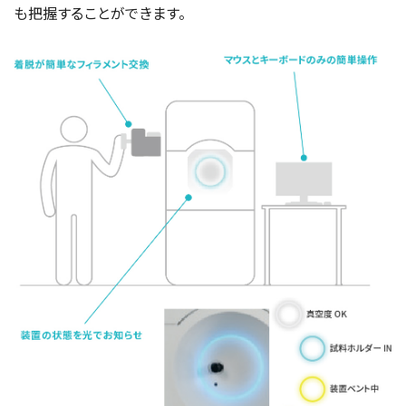
も把握することができます。
電子ビーム金属3Dプリンター (AM)
成膜関連機器 (電子銃・プラズマ源・他)
材料生成機器 (ナノ粒子合成／ナノ粒子表面改質・電子ビー
ム溶解)
お客様紹介 / 開発秘話
導入事例
Interview
開発秘話
カタログダウンロード
お客様紹介 / 開発秘話
JEOL 装置入門