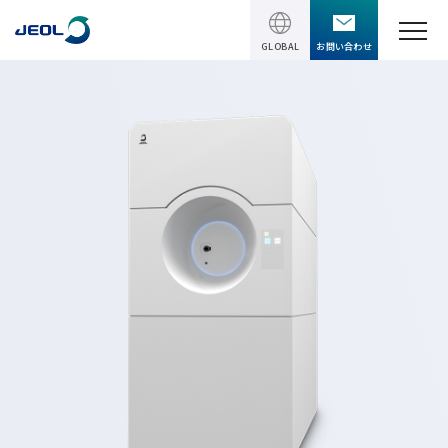
GLOBAL
お問い合わせ
TOPページ
製品情報
製品情報
サービス＆サポート
理科学機器
サービス＆サポート
ソリューション
電子顕微鏡 総合
装置利用サポート
透過電子顕微鏡 (TEM)
ソリューション
イベント・セミナー
講習
TEM周辺機器
半導体
受託分析
イベント・セミナー
走査電子顕微鏡 (SEM)
会社情報
電機・電子部品
設置環境対策
SEM周辺機器
最新のセミナー / ウェビナー