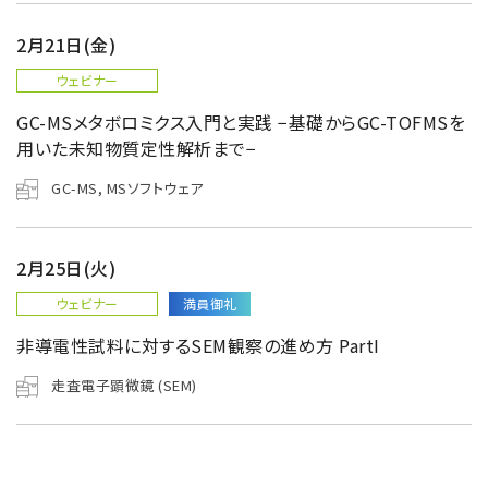
2月21日(金)
用語集
ウェビナー
GC-MSメタボロミクス入門と実践 −基礎からGC-TOFMSを
用いた未知物質定性解析まで−
お薦め消耗品
GC-MS, MSソフトウェア
生産終了製品
2月25日(火)
ウェビナー
満員御礼
非導電性試料に対するSEM観察の進め方 PartI
走査電子顕微鏡 (SEM)