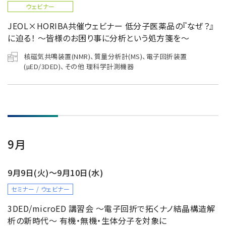
ウェビナー
JEOL×HORIBA共催ウェビナー 低分子医薬品の『なぜ？』
に迫る！ ～皆様のお困り事に分析という処方箋を～
核磁気共鳴装置(NMR)、質量分析計(MS)、電子回折装置
(µED/3DED)、その他 理科学計測機器
9月
9月9日(火)～9月10日(水)
セミナー / ウェビナー
3DED/microED 講習会 〜電子回折で拓くナノ結晶構造解
析の新時代〜 有機・無機・生体分子を対象に