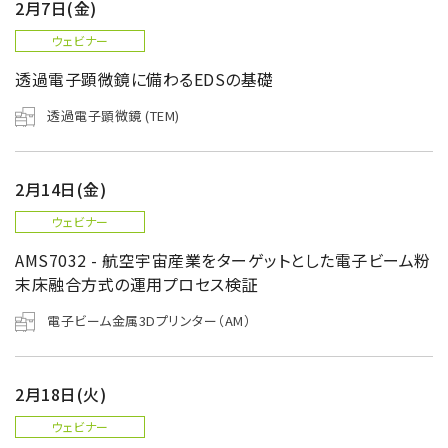
半導体関連機器
2月7日(金)
JEOL STATION
電子ビーム描画装置 (可変・スポット)
ウェビナー
透過電子顕微鏡に備わるEDSの基礎
ライフサイエンス解析装置
透過電子顕微鏡 (TEM)
クライオ電子顕微鏡
透過電子顕微鏡 (TEM)
2月14日(金)
走査電子顕微鏡 (SEM)
ウェビナー
集束イオンビーム加工観察装置 (FIB-SEM)
AMS7032 - 航空宇宙産業をターゲットとした電子ビーム粉
核磁気共鳴装置 (NMR)
末床融合方式の運用プロセス検証
MALDI-TOFMS
電子ビーム金属3Dプリンター（AM）
GC-TOFMS
MicroED 専用装置
2月18日(火)
産業機器
ウェビナー