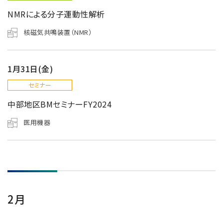
NMRソフトウェア
海外関係会社
製品を安全にお使いいただくために
医薬・創薬
NMRによる分子運動性解析
新卒採用
健康経営
電子スピン共鳴装置 (ESR)
沿革
災害時の対応マニュアル
環境
インターンシップ
公的研究費の運営・管理責任体制
核磁気共鳴装置（NMR）
コーポレートシンボル
ESR周辺機器
サービス＆サポートエリア
キャリア採用
その他
定量NMR (qNMR)
アップグレード
派遣登録
1月31日(金)
アプリケーションノート
質量分析計 総合
セミナー
GC-MS
中部地区BMセミナーFY2024
微細な世界（電子顕微鏡画像集）
MALDI-TOFMS
医用機器
LC-MS (DART-MS)
コラム
マルチイオン化-未知物質解析システム JMS-T2000GC
MultiAnalyzer
GC-MS用前処理装置
日本電子ニュース｜技術情報誌
2月
MSソフトウェア