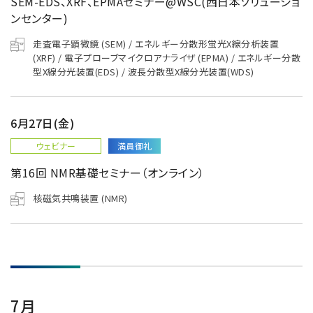
SEM-EDS、XRF、EPMAセミナー@WSC(西日本ソリューショ
ンセンター)
走査電子顕微鏡 (SEM) / エネルギー分散形蛍光X線分析装置
(XRF) / 電子プローブマイクロアナライザ (EPMA) / エネルギー分散
型X線分光装置(EDS) / 波長分散型X線分光装置(WDS)
6月27日(金)
ウェビナー
満員御礼
第16回 NMR基礎セミナー（オンライン）
核磁気共鳴装置 (NMR)
7月