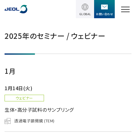
GLOBAL
お問い合わせ
TOPページ
2025年のセミナー / ウェビナー
製品情報
製品情報
サービス＆サポート
1月
理科学機器
サービス＆サポート
ソリューション
1月14日(火)
電子顕微鏡 総合
装置利用サポート
ウェビナー
透過電子顕微鏡 (TEM)
ソリューション
イベント・セミナー
講習
生体・高分子試料のサンプリング
TEM周辺機器
半導体
受託分析
透過電子顕微鏡 (TEM)
イベント・セミナー
走査電子顕微鏡 (SEM)
会社情報
電機・電子部品
設置環境対策
SEM周辺機器
最新のセミナー / ウェビナー