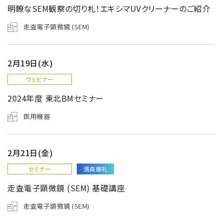
電子ビーム金属3Dプリンター (AM)
明瞭なSEM観察の切り札！エキシマUVクリーナーのご紹介
成膜関連機器 (電子銃・プラズマ源・他)
走査電子顕微鏡 (SEM)
材料生成機器 (ナノ粒子合成／ナノ粒子表面改質・電子ビー
ム溶解)
2月19日(水)
お客様紹介 / 開発秘話
ウェビナー
導入事例
2024年度 東北BMセミナー
Interview
医用機器
開発秘話
2月21日(金)
カタログダウンロード
セミナー
満員御礼
走査電子顕微鏡 (SEM) 基礎講座
お客様紹介 / 開発秘話
走査電子顕微鏡 (SEM)
JEOL 装置入門