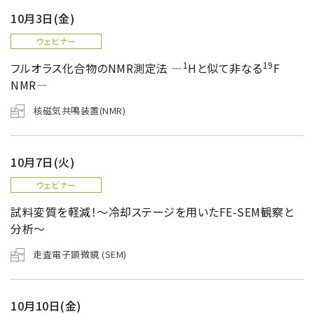
10月3日(金)
ウェビナー
1
19
フルオラス化合物のNMR測定法 —
Hと似て非なる
F
NMR—
核磁気共鳴装置(NMR)
10月7日(火)
ウェビナー
試料変質を軽減！～冷却ステージを用いたFE-SEM観察と
分析～
走査電子顕微鏡 (SEM)
10月10日(金)