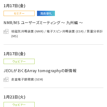
資源・エネルギー
保守契約
会社情報
1月17日(金)
断面試料作製装置 (CP)
IR情報
最新のイベント・展示会
鉄鋼
ブリッジングサービス
セミナー
満員御礼
集束イオンビーム加工観察装置 (FIB)
会社概要
ウェビナーアーカイブ
化学
サブスクリプション
NMR/MS ユーザーズミーティング ～ 九州編 ～
電子プローブマイクロアナライザー (EPMA)
サステナビリティ
ご挨拶
ガラス・セラミック
リース
オージェマイクロプローブ (Auger)
核磁気共鳴装置 (NMR) / 電子スピン共鳴装置 (ESR) / 質量分析計
経営理念
サステナビリティ
生物学
(MS)
シェアリング
採用情報
光電子分光装置 (XPS、ESCA)
事業紹介
食品・植物
リユース
グローバル & ニッチ
蛍光X線分析装置 (XRF)
グローバルネットワーク
採用情報
防衛・航空宇宙
1月17日(金)
お薦め消耗品
トップコミットメント
その他装置
YOKOGUSHI 2.0
ニュース
ライフサイエンス
数字で見る日本電子
ウェビナー
サステナビリティへの考え方
クローズアップJEOL
磁気共鳴装置 総合
安全データシート(SDS)
JEOLがおくるArray tomographyの新情報
電池
日本電子について
環境
JEOLメールマガジン登録
理科教育支援
核磁気共鳴装置 (NMR)
自動車
VOICE
走査電子顕微鏡 (SEM)
社会
お問い合わせのご案内
NMRプローブ
非鉄・金属
PROFESSIONAL INTERVIEW
ガバナンス
会員制サービス
(JEOL Solutions / パーツ販売ECサイト)
超伝導マグネット (SCM)
国内拠点
プラスチック・高分子
福利厚生
1月21日(火)
サイトマップ
NMR周辺機器
国内関係会社
サポートプラン
(パーコール・オーバーホール)
臨床・病理
ウェビナー
統合報告書